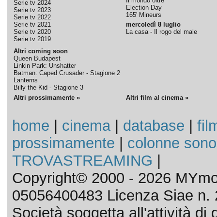
Il mondo oltre
Serie tv 2024
Election Day
Serie tv 2023
165' Mineurs
Serie tv 2022
Serie tv 2021
mercoledì 8 luglio
Serie tv 2020
La casa - Il rogo del male
Serie tv 2019
Altri coming soon
Queen Budapest
Linkin Park: Unshatter
Batman: Caped Crusader - Stagione 2
Lanterns
Billy the Kid - Stagione 3
Altri prossimamente »
Altri film al cinema »
home
|
cinema
|
database
|
fil
prossimamente
|
colonne sono
TROVASTREAMING
|
Copyright© 2000 - 2026 MYmov
05056400483 Licenza Siae n. 
Società soggetta all'attività d