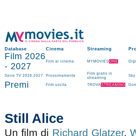
Database
Cinema
Streaming
Pr
Film 2026
Film al cinema
MYMOVIES
ONE
Digi
-
2027
Film gratis in
Serie TV
2026
2027
Prossimamente
Sky
streaming
Premi
Film uscita
TROVA
STREAMING
Dom
Still Alice
Un film di
Richard Glatzer
,
W