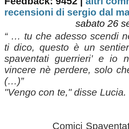
Feedback: 9452 |
altri com
recensioni di sergio dal m
sabato 26 s
“ … tu che adesso scendi n
ti dico, questo è un sentie
spaventati guerrieri’ e io 
vincere nè perdere, solo che
(…)”
"Vengo con te," disse Lucia.
Comici Spaventati Gu