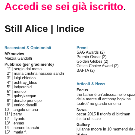
Accedi se sei già iscritto
.
Still Alice | Indice
Recensioni & Opinionisti
Premi
SAG Awards
(2)
MYmovies
Premio Oscar
(2)
Marzia Gandolfi
Golden Globes
(2)
Pubblico (per gradimento)
Critics Choice Award
(2)
1° |
sergio dal maso
BAFTA
(2)
2° |
maria cristina nascosi sandri
3° |
luigi chierico
4° |
ashtray_bliss
Articoli & News
5° |
ladyorchid
Focus
6° |
mericol
the father è un’odissea nello spaz
7° |
gabrykeegan
della mente di anthony hopkins.
8° |
donato prencipe
teatro? no grande cinema
9° |
enrico danelli
10° |
angelo umana
News
11° |
zarar
oscar 2015 il trionfo di birdman
12° |
flyanto
il sito ufficiale
13° |
ennas
Gallery
14° |
nerone bianchi
julianne moore in 10 momenti da 
15° |
maria f.