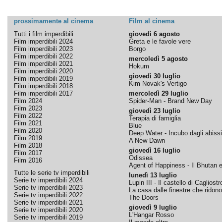
prossimamente al cinema
Film al cinema
Tutti i film imperdibili
giovedì 6 agosto
Film imperdibili 2024
Greta e le favole vere
Film imperdibili 2023
Borgo
Film imperdibili 2022
mercoledì 5 agosto
Film imperdibili 2021
Hokum
Film imperdibili 2020
giovedì 30 luglio
Film imperdibili 2019
Kim Novak's Vertigo
Film imperdibili 2018
Film imperdibili 2017
mercoledì 29 luglio
Film 2024
Spider-Man - Brand New Day
Film 2023
giovedì 23 luglio
Film 2022
Terapia di famiglia
Film 2021
Blue
Film 2020
Deep Water - Incubo dagli abissi
Film 2019
A New Dawn
Film 2018
giovedì 16 luglio
Film 2017
Odissea
Film 2016
Agent of Happiness - Il Bhutan e 
Tutte le serie tv imperdibili
lunedì 13 luglio
Serie tv imperdibili 2024
Lupin III - Il castello di Cagliostr
Serie tv imperdibili 2023
La casa dalle finestre che ridono
Serie tv imperdibili 2022
The Doors
Serie tv imperdibili 2021
giovedì 9 luglio
Serie tv imperdibili 2020
L'Hangar Rosso
Serie tv imperdibili 2019