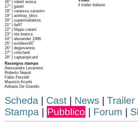
Video
16° |
robert eroica
il trailer italiano
17° |
gaiart
18° |
vanessa zarastro
19° |
ashtray_bliss
20° |
supermailabros
21° |
ile97
22° |
filippo catani
23° |
rita branca
24° |
alexander 1986
25° |
evildevin87
26° |
degiovannis
27° |
critichetti
28° |
captainpicard
Rassegna stampa
Alessandra Levantesi
Roberto Nepoti
Fabio Ferzetti
Maurizio Acerbi
Adriano De Grandis
Scheda
|
Cast
|
News
|
Trailer
Stampa
|
Pubblico
|
Forum
|
S