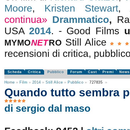
Moore
,
Kristen Stewart
,
continua»
Drammatico
,
Ra
USA
2014
. - Good Films
u
Still Alice
MYMO
NE
T
RO
recensioni di critica, pubblic
Scheda
Critica
Pubblico
Forum
Cast
Premi
News
Home
»
Film
»
2014
»
Still Alice
»
Pubblico
»
727835
»
Quando tutto sembra p
di sergio dal maso