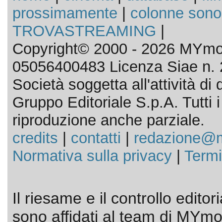
prossimamente
|
colonne sono
TROVASTREAMING
|
Copyright© 2000 - 2026 MYmov
05056400483 Licenza Siae n. 
Società soggetta all'attività d
Gruppo Editoriale S.p.A. Tutti i d
riproduzione anche parziale.
credits
|
contatti
|
redazione@m
Normativa sulla privacy
|
Termi
Il riesame e il controllo editor
sono affidati al team di MYmov