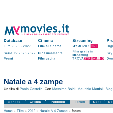
Database
Cinema
Streaming
Pr
Film 2026
-
2027
Film al cinema
MYMOVIES
ONE
Digi
Film gratis in
Serie TV
2026
2027
Prossimamente
Sky
streaming
Premi
Film uscita
TROVA
STREAMING
Dom
Natale a 4 zampe
Un film di
Paolo Costella
. Con
Massimo Boldi
,
Maurizio Mattioli
,
Biag
Scheda
Critica
Pubblico
Forum
Cast
Ne
Home
»
Film
»
2012
»
Natale A 4 Zampe
»
forum