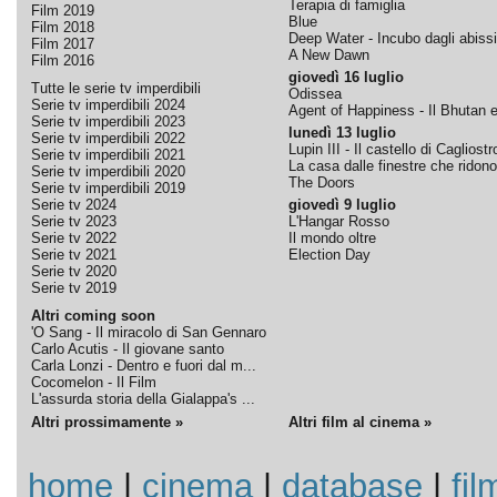
Terapia di famiglia
Film 2019
Blue
Film 2018
Deep Water - Incubo dagli abissi
Film 2017
A New Dawn
Film 2016
giovedì 16 luglio
Tutte le serie tv imperdibili
Odissea
Serie tv imperdibili 2024
Agent of Happiness - Il Bhutan e 
Serie tv imperdibili 2023
lunedì 13 luglio
Serie tv imperdibili 2022
Lupin III - Il castello di Cagliostr
Serie tv imperdibili 2021
La casa dalle finestre che ridono
Serie tv imperdibili 2020
The Doors
Serie tv imperdibili 2019
Serie tv 2024
giovedì 9 luglio
Serie tv 2023
L'Hangar Rosso
Serie tv 2022
Il mondo oltre
Serie tv 2021
Election Day
Serie tv 2020
Serie tv 2019
Altri coming soon
'O Sang - Il miracolo di San Gennaro
Carlo Acutis - Il giovane santo
Carla Lonzi - Dentro e fuori dal m...
Cocomelon - Il Film
L'assurda storia della Gialappa's ...
Altri prossimamente »
Altri film al cinema »
home
|
cinema
|
database
|
fil