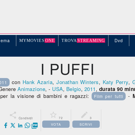
nema
Dvd
MYMOVIE
S
ONE
TROV
A
STREAMING
I PUFFI
con
Hank Azaria
,
Jonathan Winters
,
Katy Perry
,
011
 Genere
Animazione
, -
USA
,
Belgio
,
2011
,
durata 90 minu
 per la visione di bambini e ragazzi:
-
Film per tutti



72
3
Condividi
VOTA
SCRIVI
