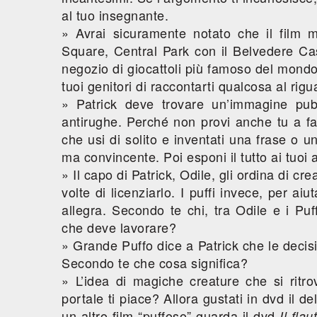
al tuo insegnante.
» Avrai sicuramente notato che il film 
Square, Central Park con il Belvedere Ca
negozio di giocattoli più famoso del mondo
tuoi genitori di raccontarti qualcosa al rig
» Patrick deve trovare un’immagine pub
antirughe. Perché non provi anche tu a far
che usi di solito e inventati una frase o 
ma convincente. Poi esponi il tutto ai tuoi a
» Il capo di Patrick, Odile, gli ordina di cr
volte di licenziarlo. I puffi invece, per ai
allegra. Secondo te chi, tra Odile e i Pu
che deve lavorare?
» Grande Puffo dice a Patrick che le decisi
Secondo te che cosa significa?
» L’idea di magiche creature che si ritr
portale ti piace? Allora gustati in dvd il de
un altro film “puffoso” guarda il dvd
Il flau