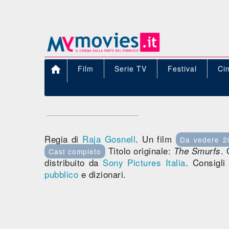

Film
Serie TV
Festival
Ci
Regia di
Raja Gosnell
. Un film
Da vedere 2
Titolo originale:
.
The Smurfs
Cast completo
distribuito da
Sony Pictures Italia
. Consigli
pubblico
e dizionari.