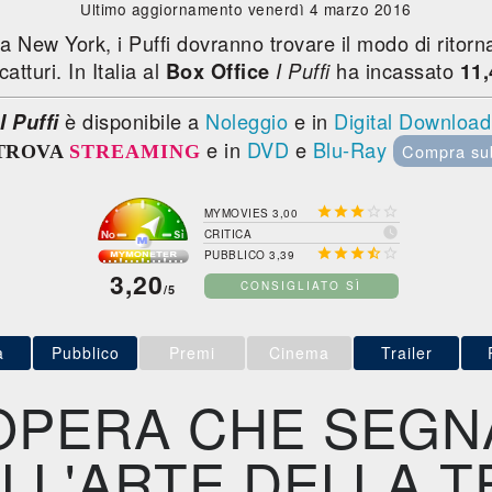
Ultimo aggiornamento venerdì 4 marzo 2016
 a New York, i Puffi dovranno trovare il modo di ritorna
atturi. In Italia al
ha incassato
Box Office
I Puffi
11,
è disponibile a
Noleggio
e in
Digital Download
I Puffi
e in
DVD
e
Blu-Ray
Compra su
TROVA
STREAMING





MYMOVIES 3,00

CRITICA





PUBBLICO 3,39
3,20
CONSIGLIATO SÌ
/5
a
Pubblico
Premi
Cinema
Trailer
OPERA CHE SEGN
LL'ARTE DELLA T