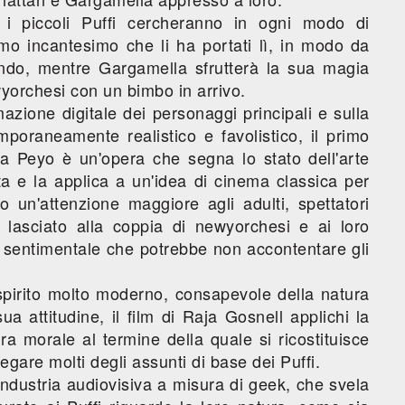
i piccoli Puffi cercheranno in ogni modo di
mo incantesimo che li ha portati lì, in modo da
ndo, mentre Gargamella sfrutterà la sua magia
ewyorchesi con un bimbo in arrivo.
zione digitale dei personaggi principali e sulla
mporaneamente realistico e favolistico, il primo
 da Peyo è un'opera che segna lo stato dell'arte
a e la applica a un'idea di cinema classica per
lo un'attenzione maggiore agli adulti, spettatori
è lasciato alla coppia di newyorchesi e ai loro
e sentimentale che potrebbe non accontentare gli
spirito molto moderno, consapevole della natura
 attitudine, il film di Raja Gosnell applichi la
a morale al termine della quale si ricostituisce
egare molti degli assunti di base dei Puffi.
'industria audiovisiva a misura di geek, che svela