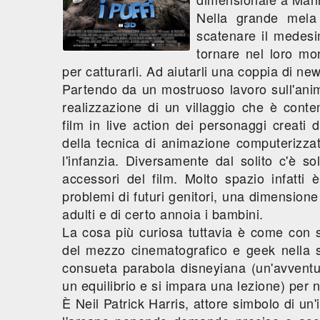
Nella grande mela 
scatenare il medesi
tornare nel loro mo
per catturarli. Ad aiutarli una coppia di n
Partendo da un mostruoso lavoro sull'anima
realizzazione di un villaggio che è conte
film in live action dei personaggi creati
della tecnica di animazione computerizzat
l'infanzia. Diversamente dal solito c'è so
accessori del film. Molto spazio infatti 
problemi di futuri genitori, una dimension
adulti e di certo annoia i bambini.
La cosa più curiosa tuttavia è come con 
del mezzo cinematografico e geek nella sua
consueta parabola disneyiana (un'avventur
un equilibrio e si impara una lezione) per n
È Neil Patrick Harris, attore simbolo di un