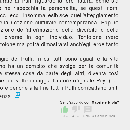
ate ai Puffi riguardo la loro natura, come sia
 ne rispecchia la personalità, se questi nomi
cc. ecc. Insomma esibisce quell'atteggiamento
della ricezione culturale contemporanea. Eppure
ezione dell'affermazione della diversità e della
i diverse in ogni individuo. Tontolone (vero
ntolone ma potrà dimostrarsi anch'egli eroe tanto
gio dei Puffi, in cui tutti sono uguali e la vita
uno ha un compito che svolge per la comunità
a stessa cosa da parte degli altri, diventa così
e più volte omaggia l'autore originale Peyo) un
io e benchè alla fine tutti i Puffi combattano uniti

renza.
Sei d'accordo con
Gabriele Niola?
73%
27%
Scrivi a Gabriele Niola