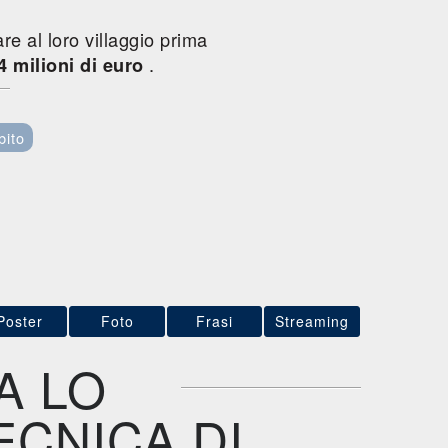
re al loro villaggio prima
.
4 milioni di euro
bito
Poster
Foto
Frasi
Streaming
A LO
ECNICA DI