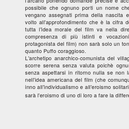
l'arcano ponendo domande precise e accur
possibile che ognuno porti un nome che
vengano assegnati prima della nascita e
volto all'approfondimento che è la cifra 
tutta l'idea morale del film va nella dir
compresenza di più istinti e vocazion
protagonista del film) non sarà solo un to
quanto Puffo coraggioso.
L'archetipo anarchico-comunista del villag
scorre serena senza valuta poichè ogn
senza aspettarsi in ritorno nulla se non l
nell'idea americana del film (che comunqu
inno all'individualismo e all'eroismo solitar
sarà l'eroismo di uno di loro a fare la diffe