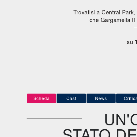
Trovatisi a Central Park,
che Gargamella li c
su
Scheda
Cast
News
Critic
UN'
STATO DE