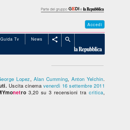
Accedi
Guida Tv
News


George Lopez
,
Alan Cumming
,
Anton Yelchin
.
Uscita cinema
venerdì 16
settembre 2011
ti.
3,20 su 3 recensioni tra
critica
,
MYmo
net
ro