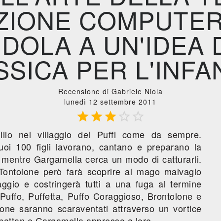
ZIONE COMPUTER
DOLA A UN'IDEA 
SICA PER L'INFA
Recensione di Gabriele Niola
lunedì 12 settembre 2011





uillo nel villaggio dei Puffi come da sempre.
oi 100 figli lavorano, cantano e preparano la
u mentre Gargamella cerca un modo di catturarli.
Tontolone però farà scoprire al mago malvagio
laggio e costringerà tutti a una fuga al termine
Puffo, Puffetta, Puffo Coraggioso, Brontolone e
lone saranno scaraventati attraverso un vortice
attan e Gargamella appresso a loro.