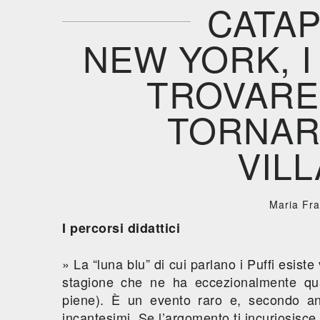
CATAP
NEW YORK, I
TROVARE 
TORNAR
VILL
Maria Fr
I percorsi didattici
» La “luna blu” di cui parlano i Puffi esiste
stagione che ne ha eccezionalmente quat
piene). È un evento raro e, secondo an
incantesimi. Se l’argomento ti incuriosisce,