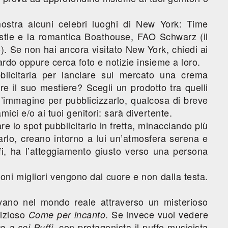
mostra alcuni celebri luoghi di New York: Time
stle e la romantica Boathouse, FAO Schwarz (il
). Se non hai ancora visitato New York, chiedi ai
uardo oppure cerca foto e notizie insieme a loro.
blicitaria per lanciare sul mercato una crema
e il suo mestiere? Scegli un prodotto tra quelli
un’immagine per pubblicizzarlo, qualcosa di breve
mici e/o ai tuoi genitori: sarà divertente.
eare lo spot pubblicitario in fretta, minacciando più
utarlo, creano intorno a lui un’atmosfera serena e
ffi, ha l’atteggiamento giusto verso una persona
oni migliori vengono dal cuore e non dalla testa.
ovano nel mondo reale attraverso un misterioso
lizioso
. Se invece vuoi vedere
Come per incanto
, con protagonista il puffo musicista
to a sei Puffi