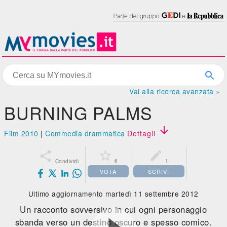
Vai alla ricerca avanzata »
BURNING PALMS

Film 2010
|
Commedia drammatica
Dettagli



6
1
Condividi
VOTA
SCRIVI
Ultimo aggiornamento martedì 11 settembre 2012
Un racconto sovversivo in cui ogni personaggio
sbanda verso un destino oscuro e spesso comico.