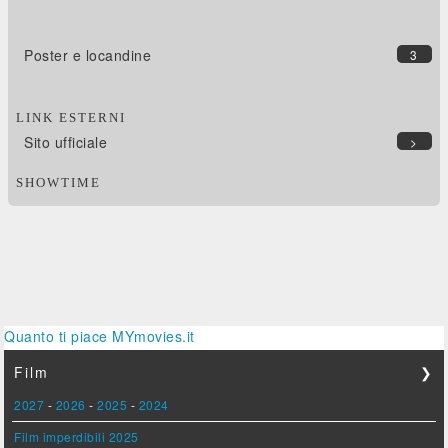
Poster e locandine
3
LINK ESTERNI
Sito ufficiale
>
SHOWTIME
Quanto ti piace MYmovies.it
Film
❯
2027
-
2026
-
2025
-
2024
Film imperdibili 2025