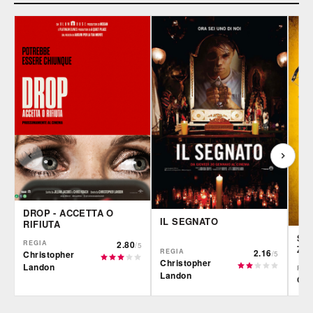
DROP - ACCETTA O
IL SEGNATO
RIFIUTA
SC
REGIA
2.80
/5
ZO
REGIA
2.16
Christopher
/5
Christopher
Landon
REG
Landon
Chr