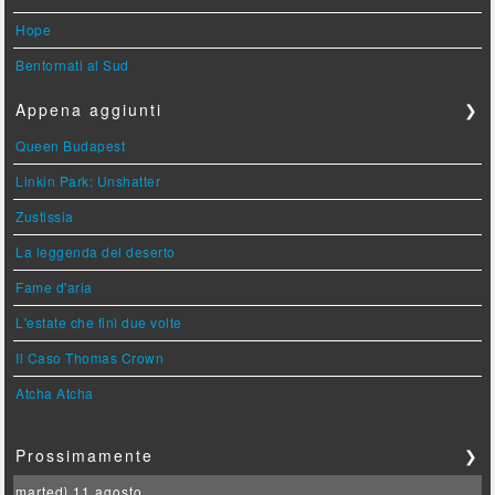
Hope
Bentornati al Sud
Appena aggiunti
❯
Queen Budapest
Linkin Park: Unshatter
Zustissia
La leggenda del deserto
Fame d'aria
L'estate che finì due volte
Il Caso Thomas Crown
Atcha Atcha
Prossimamente
❯
martedì 11 agosto