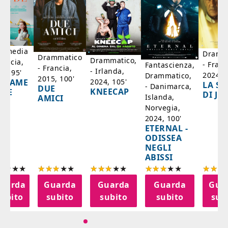
mmedia
Dramm
Drammatico
Drammatico,
rancia,
- Franc
Fantascienza,
- Francia,
- Irlanda,
17, 95'
2024, 7
Drammatico,
2015, 100'
2024, 105'
ADAME
LA SC
- Danimarca,
DUE
KNEECAP
YDE
DI JO
Islanda,
AMICI
Norvegia,
2024, 100'
ETERNAL -
ODISSEA
NEGLI
ABISSI
uarda
Guarda
Guarda
Guarda
Gua
subito
subito
subito
subito
sub