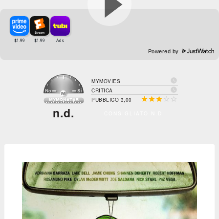
Powered by

MYMOVIES

CRITICA





PUBBLICO 3,00
n.d.
CONSIGLIATO N.D.