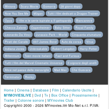
Minions
Scary Movie
Gomorra
28 giorni dopo
Now You See Me
M3gan
Tutti i film dedicati a Dragon Trainer
Opus
I film e le serie ispirate a Il gattopardo
Biancaneve
Checco Zalone
Oppenheimer
Baby Sitter
Royal Family
Leonardo Da Vinci
Jurassic Park - World
Cinquanta sfumature
Pirati dei Caraibi
007 James Bond
Auto da corsa
Virus
Indiana Jones
Unbreakable
Robert Langdon
Harry Potter
Millennium
Teen movie italiani
Fast and Furious
Tutti i film del Marvel Cinematic Universe
Il signore degli anelli
Alice nel paese delle meraviglie
Mad Max
Che Guevara
Terminator
Rocky
Home
|
Cinema
|
Database
|
Film
|
Calendario Uscite
|
MYMOVIESLIVE
|
Dvd
|
Tv
|
Box Office
|
Prossimamente
|
Trailer
|
Colonne sonore
|
MYmovies Club
Copyright© 2000 - 2026 MYmovies.it® Mo-Net s.r.l. P.IVA: