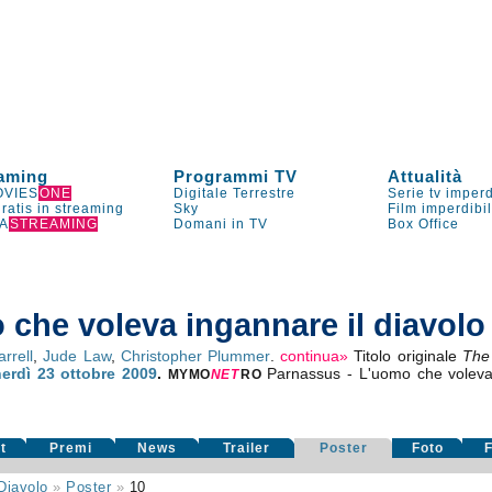
aming
Programmi TV
Attualità
VIES
ONE
Digitale Terrestre
Serie tv imperd
gratis in streaming
Sky
Film imperdibi
A
STREAMING
Domani in TV
Box Office
 che voleva ingannare il diavolo
rrell
,
Jude Law
,
Christopher Plummer
.
continua»
Titolo originale
The
erdì 23
ottobre 2009
.
Parnassus - L'uomo che voleva 
MYMO
NE
T
RO
t
Premi
News
Trailer
Poster
Foto
F
Diavolo
»
Poster
»
10