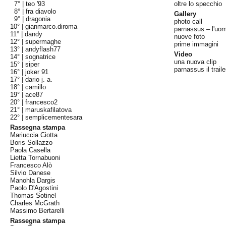
7° |
teo '93
oltre lo specchio
8° |
fra diavolo
Gallery
9° |
dragonia
photo call
10° |
gianmarco.diroma
parnassus – l'uom
11° |
dandy
nuove foto
12° |
supermaghe
prime immagini
13° |
andyflash77
Video
14° |
sognatrice
una nuova clip
15° |
siper
parnassus il traile
16° |
joker 91
17° |
dario j. a.
18° |
camillo
19° |
ace87
20° |
francesco2
21° |
maruskafilatova
22° |
semplicementesara
Rassegna stampa
Mariuccia Ciotta
Boris Sollazzo
Paola Casella
Lietta Tornabuoni
Francesco Alò
Silvio Danese
Manohla Dargis
Paolo D'Agostini
Thomas Sotinel
Charles McGrath
Massimo Bertarelli
Rassegna stampa