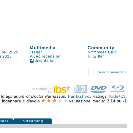
Multimedia
Community
ibili 2025
Trailer
MYmovies Club
li 2025
Video recensioni
twitter
diventa fan
ricerca avanzata
 Imaginarium of Doctor Parnassus
.
Fantastico
,
Ratings:
Kids+13
,
ingannare il diavolo
valutazione media:
3,14
su
-1
rasi
Streaming