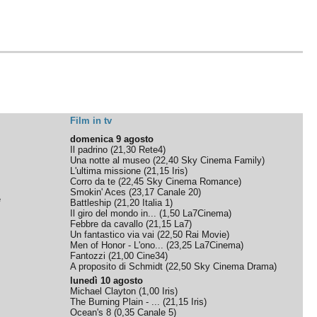
Film in tv
domenica 9 agosto
Il padrino
(
21,30
Rete4
)
Una notte al museo
(
22,40
Sky Cinema Family
)
L'ultima missione
(
21,15
Iris
)
Corro da te
(
22,45
Sky Cinema Romance
)
Smokin' Aces
(
23,17
Canale 20
)
e
Battleship
(
21,20
Italia 1
)
Il giro del mondo in...
(
1,50
La7Cinema
)
Febbre da cavallo
(
21,15
La7
)
Un fantastico via vai
(
22,50
Rai Movie
)
Men of Honor - L'ono...
(
23,25
La7Cinema
)
Fantozzi
(
21,00
Cine34
)
A proposito di Schmidt
(
22,50
Sky Cinema Drama
)
lunedì 10 agosto
Michael Clayton
(
1,00
Iris
)
The Burning Plain - ...
(
21,15
Iris
)
Ocean's 8
(
0,35
Canale 5
)