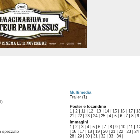
Multimedia
Trailer (1)
1)
Poster e locandine
1
|
2
|
11
|
12
|
13
|
14
|
15
|
16
|
17
|
1
21
|
22
|
23
|
24
|
25
|
4
|
5
|
6
|
7
|
8
|
9
Immagini
1
|
2
|
3
|
4
|
5
|
6
|
7
|
8
|
9
|
10
|
11
|
1
o spezzato
|
16
|
17
|
18
|
19
|
20
|
21
|
22
|
23
|
24
28
|
29
|
30
|
31
|
32
|
33
|
34
|