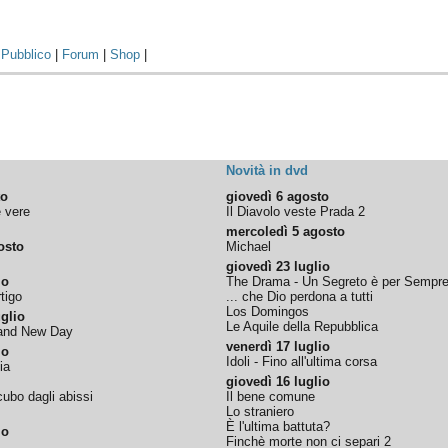
|
Pubblico
|
Forum
|
Shop
|
Novità in dvd
to
giovedì 6 agosto
e vere
Il Diavolo veste Prada 2
mercoledì 5 agosto
osto
Michael
giovedì 23 luglio
io
The Drama - Un Segreto è per Sempr
tigo
... che Dio perdona a tutti
Los Domingos
glio
Le Aquile della Repubblica
rand New Day
venerdì 17 luglio
io
Idoli - Fino all'ultima corsa
ia
giovedì 16 luglio
ubo dagli abissi
Il bene comune
Lo straniero
È l'ultima battuta?
io
Finchè morte non ci separi 2