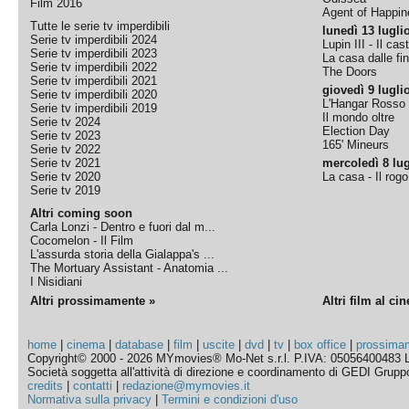
Film 2016
Agent of Happine
Tutte le serie tv imperdibili
lunedì 13 lugli
Serie tv imperdibili 2024
Lupin III - Il cas
Serie tv imperdibili 2023
La casa dalle fi
Serie tv imperdibili 2022
The Doors
Serie tv imperdibili 2021
giovedì 9 lugli
Serie tv imperdibili 2020
L'Hangar Rosso
Serie tv imperdibili 2019
Il mondo oltre
Serie tv 2024
Election Day
Serie tv 2023
165' Mineurs
Serie tv 2022
Serie tv 2021
mercoledì 8 lug
Serie tv 2020
La casa - Il rog
Serie tv 2019
Altri coming soon
Carla Lonzi - Dentro e fuori dal m...
Cocomelon - Il Film
L'assurda storia della Gialappa's ...
The Mortuary Assistant - Anatomia ...
I Nisidiani
Altri prossimamente »
Altri film al ci
home
|
cinema
|
database
|
film
|
uscite
|
dvd
|
tv
|
box office
|
prossima
Copyright© 2000 - 2026 MYmovies® Mo-Net s.r.l. P.IVA: 05056400483 L
Società soggetta all'attività di direzione e coordinamento di GEDI Gruppo E
credits
|
contatti
|
redazione@mymovies.it
Normativa sulla privacy
|
Termini e condizioni d'uso