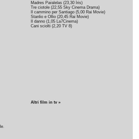
Madres Paralelas
(
23,30
Iris
)
Tre ciotole
(
22,55
Sky Cinema Drama
)
Il cammino per Santiago
(
5,00
Rai Movie
)
Stanlio e Ollio
(
20,45
Rai Movie
)
Il danno
(
1,05
La7Cinema
)
Cani sciolti
(
2,20
TV 8
)
Altri film in tv »
le.