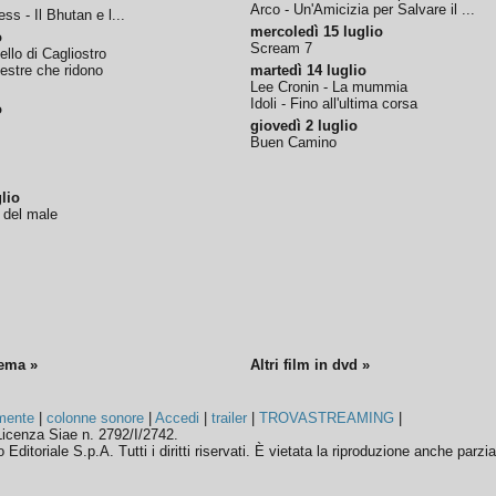
Arco - Un'Amicizia per Salvare il ...
ss - Il Bhutan e l...
mercoledì 15 luglio
o
Scream 7
tello di Cagliostro
nestre che ridono
martedì 14 luglio
Lee Cronin - La mummia
Idoli - Fino all'ultima corsa
o
giovedì 2 luglio
Buen Camino
lio
o del male
nema »
Altri film in dvd »
mente
|
colonne sonore
|
Accedi
|
trailer
|
TROVASTREAMING
|
icenza Siae n. 2792/I/2742.
ditoriale S.p.A. Tutti i diritti riservati. È vietata la riproduzione anche parzia