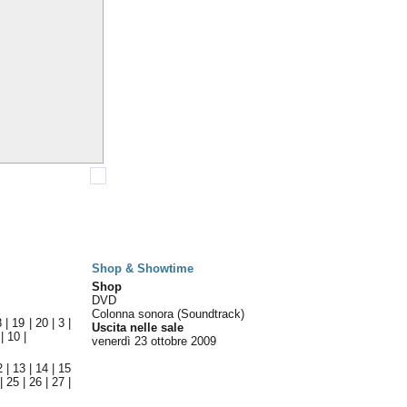
Shop & Showtime
Shop
DVD
Colonna sonora (Soundtrack)
8
|
19
|
20
|
3
|
Uscita nelle sale
|
10
|
venerdì 23
ottobre 2009
2
|
13
|
14
|
15
|
25
|
26
|
27
|