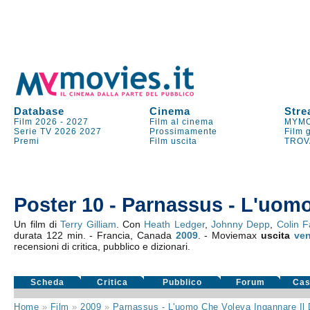
Database
Cinema
Stre
Film 2026
-
2027
Film al cinema
MYMO
Serie TV
2026
2027
Prossimamente
Film 
Premi
Film uscita
TROV
Poster 10 - Parnassus - L'uomo
Un film di
Terry Gilliam
. Con
Heath Ledger
,
Johnny Depp
,
Colin Fa
durata 122 min. - Francia, Canada
2009
. - Moviemax
uscita
ven
recensioni di critica, pubblico e dizionari.
Scheda
Critica
Pubblico
Forum
Cas
Home
»
Film
»
2009
»
Parnassus - L'uomo Che Voleva Ingannare Il 