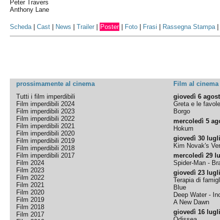
Peter Travers
Anthony Lane
Scheda
|
Cast
|
News
|
Trailer
|
Poster
|
Foto
|
Frasi
|
Rassegna Stampa
prossimamente al cinema
Film al cinema
Tutti i film imperdibili
giovedì 6 agos
Film imperdibili 2024
Greta e le favol
Film imperdibili 2023
Borgo
Film imperdibili 2022
mercoledì 5 ag
Film imperdibili 2021
Hokum
Film imperdibili 2020
giovedì 30 lugl
Film imperdibili 2019
Kim Novak's Ver
Film imperdibili 2018
Film imperdibili 2017
mercoledì 29 lu
Film 2024
Spider-Man - B
Film 2023
giovedì 23 lugl
Film 2022
Terapia di famigl
Film 2021
Blue
Film 2020
Deep Water - Inc
Film 2019
A New Dawn
Film 2018
giovedì 16 lugl
Film 2017
Odissea