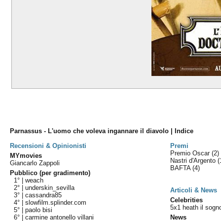
Parnassus - L'uomo che voleva ingannare il diavolo | Indice
Recensioni & Opinionisti
Premi
Premio Oscar
(2)
MYmovies
Nastri d'Argento
(
Giancarlo Zappoli
BAFTA
(4)
Pubblico (per gradimento)
1° |
weach
2° |
underskin_sevilla
Articoli & News
3° |
cassandra85
Celebrities
4° |
slowfilm.splinder.com
5x1 heath il sogn
5° |
paolo bisi
6° |
carmine antonello villani
News