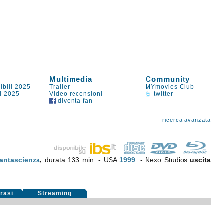
Multimedia
Community
ibili 2025
Trailer
MYmovies Club
li 2025
Video recensioni
twitter
diventa fan
ricerca avanzata
antascienza
,
durata 133 min. - USA
1999
. - Nexo Studios
uscita
rasi
Streaming