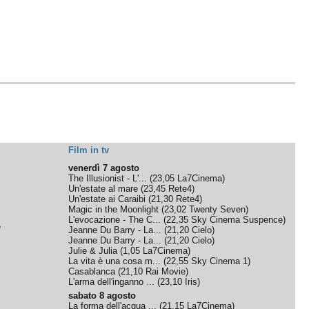
Film in tv
venerdì 7 agosto
The Illusionist - L'...
(
23,05
La7Cinema
)
Un'estate al mare
(
23,45
Rete4
)
Un'estate ai Caraibi
(
21,30
Rete4
)
Magic in the Moonlight
(
23,02
Twenty Seven
)
L'evocazione - The C...
(
22,35
Sky Cinema Suspence
)
e
Jeanne Du Barry - La...
(
21,20
Cielo
)
Jeanne Du Barry - La...
(
21,20
Cielo
)
Julie & Julia
(
1,05
La7Cinema
)
La vita è una cosa m...
(
22,55
Sky Cinema 1
)
Casablanca
(
21,10
Rai Movie
)
L'arma dell'inganno ...
(
23,10
Iris
)
sabato 8 agosto
La forma dell'acqua ...
(
21,15
La7Cinema
)