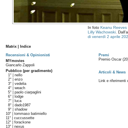
In foto
Keanu Reeves
Lilly Wachowski
. Dall'
di venerdì 2 aprile 20
Matrix | Indice
Recensioni & Opinionisti
Premi
Premio Oscar
(20
MYmovies
Giancarlo Zappoli
Pubblico (per gradimento)
Articoli & News
1° |
nello
2° |
enzo
Link e riferimenti 
3° |
vedelia
4° |
weach
5° |
paolo ciarpaglini
6° |
lodge
7° |
luca
8° |
dado1987
9° |
shadow
10° |
tommaso batimiello
11° |
cuccussette
12° |
forackone
13° |
nexus