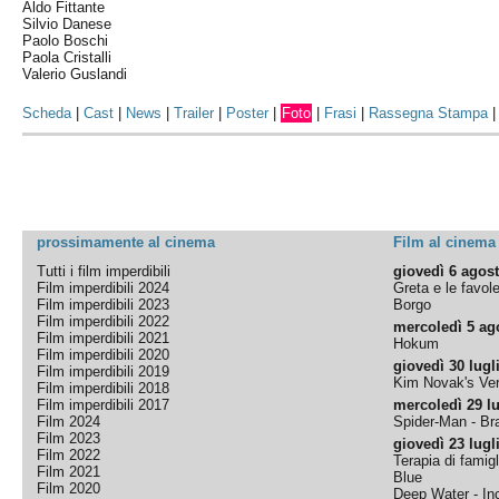
Aldo Fittante
Silvio Danese
Paolo Boschi
Paola Cristalli
Valerio Guslandi
Scheda
|
Cast
|
News
|
Trailer
|
Poster
|
Foto
|
Frasi
|
Rassegna Stampa
prossimamente al cinema
Film al cinema
Tutti i film imperdibili
giovedì 6 agos
Film imperdibili 2024
Greta e le favol
Film imperdibili 2023
Borgo
Film imperdibili 2022
mercoledì 5 ag
Film imperdibili 2021
Hokum
Film imperdibili 2020
giovedì 30 lugl
Film imperdibili 2019
Kim Novak's Ver
Film imperdibili 2018
Film imperdibili 2017
mercoledì 29 lu
Film 2024
Spider-Man - B
Film 2023
giovedì 23 lugl
Film 2022
Terapia di famigl
Film 2021
Blue
Film 2020
Deep Water - Inc