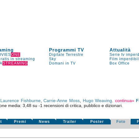
aming
Programmi TV
Attualità
VIES
ONE
Digitale Terrestre
Serie tv imperd
gratis in streaming
Sky
Film imperdibi
A
STREAMING
Domani in TV
Box Office
,
Laurence Fishburne
,
Carrie-Anne Moss
,
Hugo Weaving
.
continua»
F
ione media:
3,48
su
-1
recensioni di critica, pubblico e dizionari.
t
Premi
News
Trailer
Poster
Foto
F