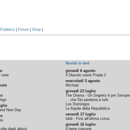
|
Pubblico
|
Forum
|
Shop
|
Novità in dvd
to
giovedì 6 agosto
e vere
Il Diavolo veste Prada 2
mercoledì 5 agosto
osto
Michael
giovedì 23 luglio
io
The Drama - Un Segreto è per Sempr
tigo
... che Dio perdona a tutti
Los Domingos
glio
Le Aquile della Repubblica
rand New Day
venerdì 17 luglio
io
Idoli - Fino all'ultima corsa
ia
giovedì 16 luglio
ubo dagli abissi
Il bene comune