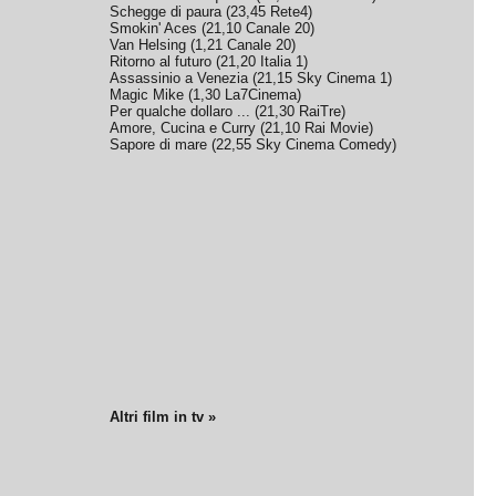
Schegge di paura
(
23,45
Rete4
)
Smokin' Aces
(
21,10
Canale 20
)
Van Helsing
(
1,21
Canale 20
)
Ritorno al futuro
(
21,20
Italia 1
)
Assassinio a Venezia
(
21,15
Sky Cinema 1
)
Magic Mike
(
1,30
La7Cinema
)
Per qualche dollaro ...
(
21,30
RaiTre
)
Amore, Cucina e Curry
(
21,10
Rai Movie
)
Sapore di mare
(
22,55
Sky Cinema Comedy
)
Altri film in tv »