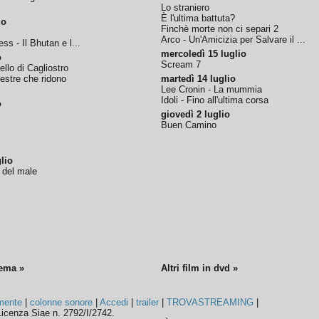
Lo straniero
È l'ultima battuta?
io
Finchè morte non ci separi 2
Arco - Un'Amicizia per Salvare il ...
ss - Il Bhutan e l...
mercoledì 15 luglio
o
Scream 7
tello di Cagliostro
nestre che ridono
martedì 14 luglio
Lee Cronin - La mummia
Idoli - Fino all'ultima corsa
o
giovedì 2 luglio
Buen Camino
lio
o del male
nema »
Altri film in dvd »
mente
|
colonne sonore
|
Accedi
|
trailer
|
TROVASTREAMING
|
icenza Siae n. 2792/I/2742.