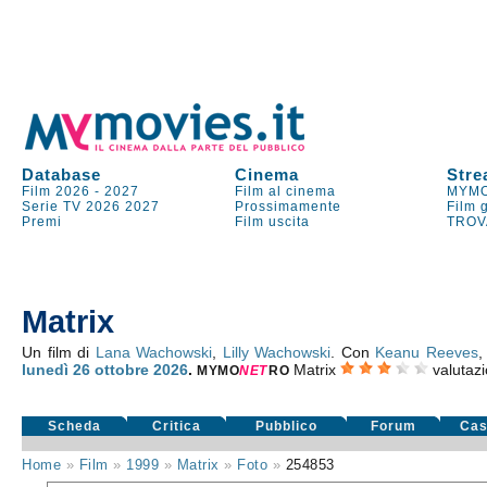
Database
Cinema
Stre
Film 2026
-
2027
Film al cinema
MYMO
Serie TV
2026
2027
Prossimamente
Film 
Premi
Film uscita
TROV
Matrix
Un film di
Lana Wachowski
,
Lilly Wachowski
. Con
Keanu Reeves
lunedì 26
ottobre 2026
.
Matrix
valutaz
MYMO
NE
T
RO
Scheda
Critica
Pubblico
Forum
Cas
Home
»
Film
»
1999
»
Matrix
»
Foto
»
254853