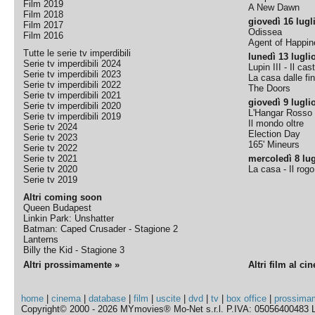
Film 2019
A New Dawn
Film 2018
giovedì 16 lugl
Film 2017
Odissea
Film 2016
Agent of Happine
Tutte le serie tv imperdibili
lunedì 13 lugli
Serie tv imperdibili 2024
Lupin III - Il cas
Serie tv imperdibili 2023
La casa dalle fi
Serie tv imperdibili 2022
The Doors
Serie tv imperdibili 2021
giovedì 9 lugli
Serie tv imperdibili 2020
L'Hangar Rosso
Serie tv imperdibili 2019
Il mondo oltre
Serie tv 2024
Election Day
Serie tv 2023
165' Mineurs
Serie tv 2022
Serie tv 2021
mercoledì 8 lug
Serie tv 2020
La casa - Il rog
Serie tv 2019
Altri coming soon
Queen Budapest
Linkin Park: Unshatter
Batman: Caped Crusader - Stagione 2
Lanterns
Billy the Kid - Stagione 3
Altri prossimamente »
Altri film al ci
home
|
cinema
|
database
|
film
|
uscite
|
dvd
|
tv
|
box office
|
prossima
Copyright© 2000 - 2026 MYmovies® Mo-Net s.r.l. P.IVA: 05056400483 L