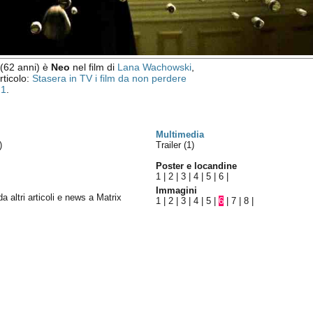
(62 anni) è
Neo
nel film di
Lana Wachowski
,
articolo:
Stasera in TV i film da non perdere
21
.
Multimedia
)
Trailer (1)
Poster e locandine
1
|
2
|
3
|
4
|
5
|
6
|
Immagini
da altri articoli e news a Matrix
1
|
2
|
3
|
4
|
5
|
6
|
7
|
8
|