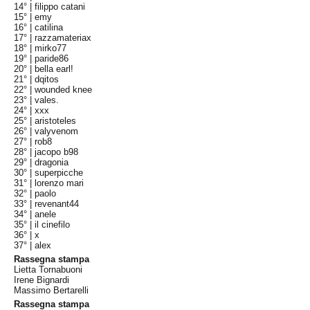
14° |
filippo catani
15° |
emy
16° |
catilina
17° |
razzamateriax
18° |
mirko77
19° |
paride86
20° |
bella earl!
21° |
dqitos
22° |
wounded knee
23° |
vales.
24° |
xxx
25° |
aristoteles
26° |
valyvenom
27° |
rob8
28° |
jacopo b98
29° |
dragonia
30° |
superpicche
31° |
lorenzo mari
32° |
paolo
33° |
revenant44
34° |
anele
35° |
il cinefilo
36° |
x
37° |
alex
Rassegna stampa
Lietta Tornabuoni
Irene Bignardi
Massimo Bertarelli
Rassegna stampa