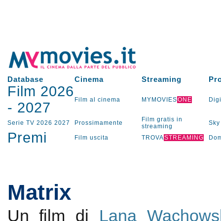
Database
Cinema
Streaming
Pr
Film 2026
Film al cinema
MYMOVIES
ONE
Digi
-
2027
Film gratis in
Serie TV
2026
2027
Prossimamente
Sky
streaming
Premi
Film uscita
TROVA
STREAMING
Dom
Matrix
Un film di
Lana Wachows