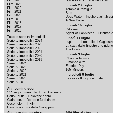
Film 2024
Spider-Man - Brand New Day
Film 2023
giovedì 23 luglio
Film 2022
Terapia di famiglia
Film 2021
Blue
Film 2020
Deep Water - Incubo dagli abissi
Film 2019
A New Dawn
Film 2018
giovedì 16 luglio
Film 2017
Odissea
Film 2016
Agent of Happiness - Il Bhutan e 
Tutte le serie tv imperdibili
lunedì 13 luglio
Serie tv imperdibili 2024
Lupin III - Il castello di Cagliostr
Serie tv imperdibili 2023
La casa dalle finestre che ridono
Serie tv imperdibili 2022
The Doors
Serie tv imperdibili 2021
giovedì 9 luglio
Serie tv imperdibili 2020
L'Hangar Rosso
Serie tv imperdibili 2019
Il mondo oltre
Serie tv 2024
Election Day
Serie tv 2023
165' Mineurs
Serie tv 2022
Serie tv 2021
mercoledì 8 luglio
Serie tv 2020
La casa - Il rogo del male
Serie tv 2019
Altri coming soon
'O Sang - Il miracolo di San Gennaro
Carlo Acutis - Il giovane santo
Carla Lonzi - Dentro e fuori dal m...
Cocomelon - Il Film
L'assurda storia della Gialappa's ...
Altri prossimamente »
Altri film al cinema »