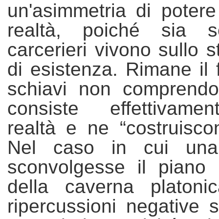
un'asimmetria di poter
realtà, poiché sia 
carcerieri vivono sullo 
di esistenza. Rimane il f
schiavi non comprend
consiste effettivame
realtà e ne “costruiscon
Nel caso in cui una 
sconvolg
esse
il piano e
della caverna platon
ripercussioni
negative
s