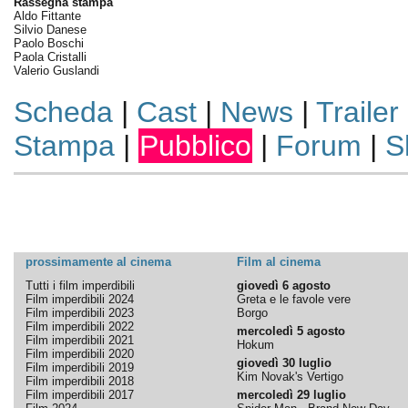
Rassegna stampa
Aldo Fittante
Silvio Danese
Paolo Boschi
Paola Cristalli
Valerio Guslandi
Scheda
|
Cast
|
News
|
Trailer
Stampa
|
Pubblico
|
Forum
|
S
prossimamente al cinema
Film al cinema
Tutti i film imperdibili
giovedì 6 agosto
Film imperdibili 2024
Greta e le favole vere
Film imperdibili 2023
Borgo
Film imperdibili 2022
mercoledì 5 agosto
Film imperdibili 2021
Hokum
Film imperdibili 2020
giovedì 30 luglio
Film imperdibili 2019
Kim Novak's Vertigo
Film imperdibili 2018
Film imperdibili 2017
mercoledì 29 luglio