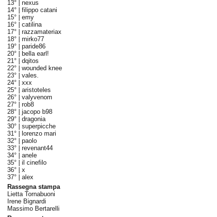
13° |
nexus
14° |
filippo catani
15° |
emy
16° |
catilina
17° |
razzamateriax
18° |
mirko77
19° |
paride86
20° |
bella earl!
21° |
dqitos
22° |
wounded knee
23° |
vales.
24° |
xxx
25° |
aristoteles
26° |
valyvenom
27° |
rob8
28° |
jacopo b98
29° |
dragonia
30° |
superpicche
31° |
lorenzo mari
32° |
paolo
33° |
revenant44
34° |
anele
35° |
il cinefilo
36° |
x
37° |
alex
Rassegna stampa
Lietta Tornabuoni
Irene Bignardi
Massimo Bertarelli