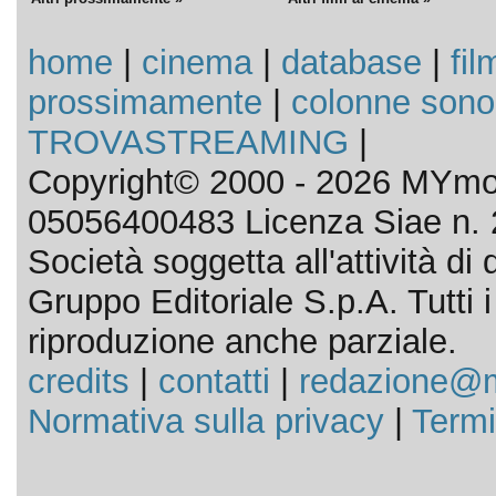
home
|
cinema
|
database
|
fil
prossimamente
|
colonne sono
TROVASTREAMING
|
Copyright© 2000 - 2026 MYmov
05056400483 Licenza Siae n. 
Società soggetta all'attività d
Gruppo Editoriale S.p.A. Tutti i d
riproduzione anche parziale.
credits
|
contatti
|
redazione@m
Normativa sulla privacy
|
Termi