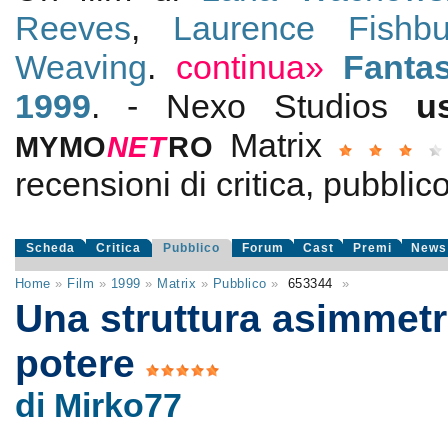
Reeves
,
Laurence Fishbu
Weaving
.
continua»
Fanta
1999
. - Nexo Studios
u
Matrix
MYMO
NE
T
RO
recensioni di critica, pubblico
Scheda
Critica
Pubblico
Forum
Cast
Premi
News
Home
»
Film
»
1999
»
Matrix
»
Pubblico
»
653344
»
Una struttura asimmetr
potere
di Mirko77