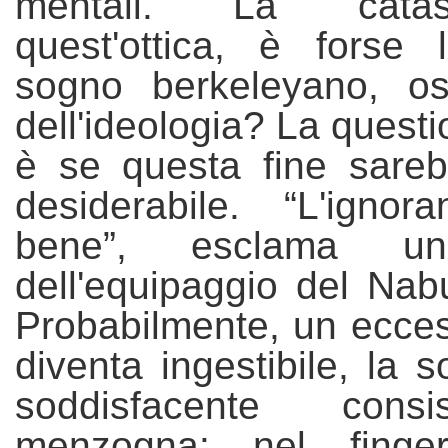
mentali. La catas
quest'ottica, è forse 
sogno berkeleyano, os
dell'ideologia? La questi
è se questa fine sare
desiderabile. “L'ign
bene”, esclama u
dell'equipaggio del
Nab
Probabilmente, un ecces
diventa ingestibile, la s
soddisfacente cons
menzogna: nel fing