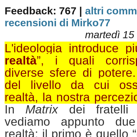
Feedback: 767 |
altri comm
recensioni di Mirko77
martedì 15
L'ideologia introduce pi
realtà
”, i quali corr
diverse sfere di potere
del livello da cui os
realtà, la nostra percez
In
Matrix
dei fratell
vediamo
appunto
due
realtà: il primo è quello 