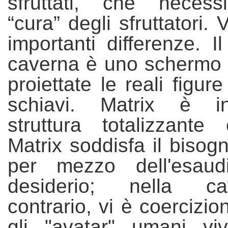
sfruttati, che necess
“cura” degli sfruttatori.
V
importanti differenze.
I
caverna è uno schermo 
proiettate le reali figure
schiavi. Matrix è 
struttura totalizzante e
Matrix soddisfa il bisog
per mezzo dell'esaud
desiderio;
nella cav
contrario, vi è coercizio
gli "avatar" umani v