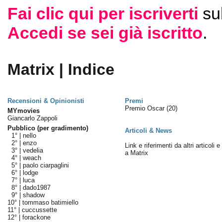
Fai clic qui per iscriverti
su
Accedi se sei già iscritto
.
Matrix | Indice
Recensioni & Opinionisti
Premi
Premio Oscar
(20)
MYmovies
Giancarlo Zappoli
Pubblico (per gradimento)
Articoli & News
1° |
nello
2° |
enzo
Link e riferimenti da altri articoli 
3° |
vedelia
a Matrix
4° |
weach
5° |
paolo ciarpaglini
6° |
lodge
7° |
luca
8° |
dado1987
9° |
shadow
10° |
tommaso batimiello
11° |
cuccussette
12° |
forackone