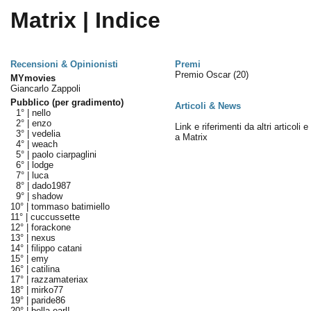
Matrix | Indice
Recensioni & Opinionisti
Premi
Premio Oscar
(20)
MYmovies
Giancarlo Zappoli
Pubblico (per gradimento)
Articoli & News
1° |
nello
2° |
enzo
Link e riferimenti da altri articoli 
3° |
vedelia
a Matrix
4° |
weach
5° |
paolo ciarpaglini
6° |
lodge
7° |
luca
8° |
dado1987
9° |
shadow
10° |
tommaso batimiello
11° |
cuccussette
12° |
forackone
13° |
nexus
14° |
filippo catani
15° |
emy
16° |
catilina
17° |
razzamateriax
18° |
mirko77
19° |
paride86
20° |
bella earl!