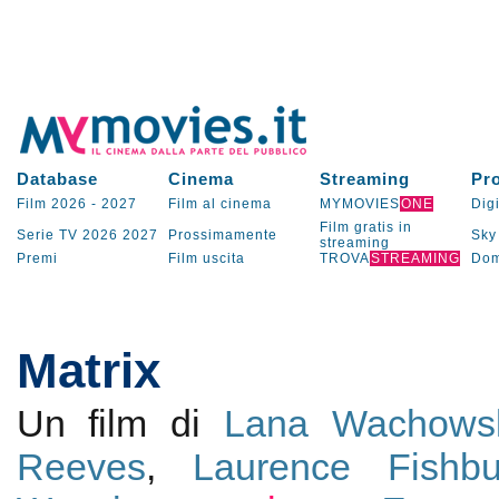
Database
Cinema
Streaming
Pr
Film 2026
-
2027
Film al cinema
MYMOVIES
ONE
Digi
Film gratis in
Serie TV
2026
2027
Prossimamente
Sky
streaming
Premi
Film uscita
TROVA
STREAMING
Dom
Matrix
Un film di
Lana Wachows
Reeves
,
Laurence Fishbu