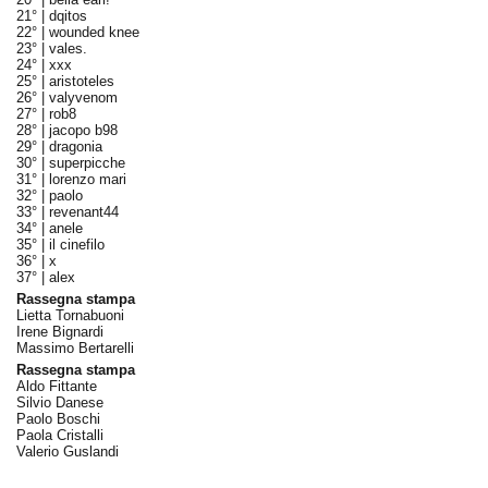
21° |
dqitos
22° |
wounded knee
23° |
vales.
24° |
xxx
25° |
aristoteles
26° |
valyvenom
27° |
rob8
28° |
jacopo b98
29° |
dragonia
30° |
superpicche
31° |
lorenzo mari
32° |
paolo
33° |
revenant44
34° |
anele
35° |
il cinefilo
36° |
x
37° |
alex
Rassegna stampa
Lietta Tornabuoni
Irene Bignardi
Massimo Bertarelli
Rassegna stampa
Aldo Fittante
Silvio Danese
Paolo Boschi
Paola Cristalli
Valerio Guslandi