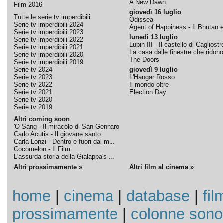
A New Dawn
Film 2016
giovedì 16 luglio
Tutte le serie tv imperdibili
Odissea
Serie tv imperdibili 2024
Agent of Happiness - Il Bhutan e 
Serie tv imperdibili 2023
lunedì 13 luglio
Serie tv imperdibili 2022
Lupin III - Il castello di Cagliostr
Serie tv imperdibili 2021
La casa dalle finestre che ridono
Serie tv imperdibili 2020
The Doors
Serie tv imperdibili 2019
Serie tv 2024
giovedì 9 luglio
Serie tv 2023
L'Hangar Rosso
Serie tv 2022
Il mondo oltre
Serie tv 2021
Election Day
Serie tv 2020
Serie tv 2019
Altri coming soon
'O Sang - Il miracolo di San Gennaro
Carlo Acutis - Il giovane santo
Carla Lonzi - Dentro e fuori dal m...
Cocomelon - Il Film
L'assurda storia della Gialappa's ...
Altri prossimamente »
Altri film al cinema »
home
|
cinema
|
database
|
fil
prossimamente
|
colonne sono