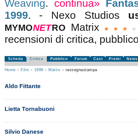
Weaving
.
continua»
Fanta
1999
. - Nexo Studios
u
Matrix
MYMO
NE
T
RO
recensioni di critica, pubblico
Scheda
Critica
Pubblico
Forum
Cast
Premi
News
Home
»
Film
»
1999
»
Matrix
»
rassegnastampa
Aldo Fittante
Lietta Tornabuoni
Silvio Danese