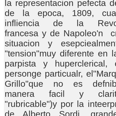
la representacion pefecta d
de la epoca, 1809, cua
infliencia de la Revol
francesa y de Napoleo'n c
situacion y esepciealme
"tension"muy diferente en 
parpista y huperclerical,
personge particualr, el"Mar
Grillo"que no es defni
manera facil y clarit
"rubricable")y por la inteerp
de Alberto Sordi, grand