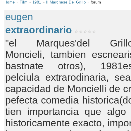
Home
»
Film
»
1981
»
Il Marchese Del Grillo
»
forum
eugen
extraordinario
"el Marques'del Grillo
Moncieli, tambien escneari
bastnate otros), 1981
pelciula extrarodinaria, se
capacidad de Moncielli de c
pefecta comedia historica(
tien importancia que algo
historicamente exacto, impo