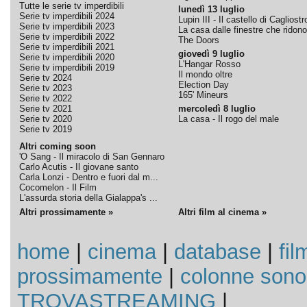
Tutte le serie tv imperdibili
lunedì 13 luglio
Serie tv imperdibili 2024
Lupin III - Il castello di Cagliostr
Serie tv imperdibili 2023
La casa dalle finestre che ridono
Serie tv imperdibili 2022
The Doors
Serie tv imperdibili 2021
giovedì 9 luglio
Serie tv imperdibili 2020
L'Hangar Rosso
Serie tv imperdibili 2019
Il mondo oltre
Serie tv 2024
Election Day
Serie tv 2023
165' Mineurs
Serie tv 2022
Serie tv 2021
mercoledì 8 luglio
Serie tv 2020
La casa - Il rogo del male
Serie tv 2019
Altri coming soon
'O Sang - Il miracolo di San Gennaro
Carlo Acutis - Il giovane santo
Carla Lonzi - Dentro e fuori dal m...
Cocomelon - Il Film
L'assurda storia della Gialappa's ...
Altri prossimamente »
Altri film al cinema »
home
|
cinema
|
database
|
fil
prossimamente
|
colonne sono
TROVASTREAMING
|