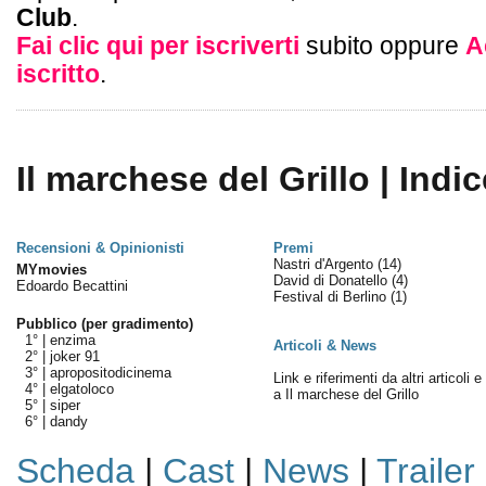
Club
.
Fai clic qui per iscriverti
subito oppure
A
iscritto
.
Il marchese del Grillo | Indic
Recensioni & Opinionisti
Premi
Nastri d'Argento
(14)
MYmovies
David di Donatello
(4)
Edoardo Becattini
Festival di Berlino
(1)
Pubblico (per gradimento)
1° |
enzima
Articoli & News
2° |
joker 91
3° |
apropositodicinema
Link e riferimenti da altri articoli 
4° |
elgatoloco
a Il marchese del Grillo
5° |
siper
6° |
dandy
Scheda
|
Cast
|
News
|
Trailer