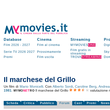
Database
Cinema
Streaming
Pr
Film 2026
-
2027
Film al cinema
MYMOVIES
ONE
Digi
Film gratis in
Serie TV
2026
2027
Prossimamente
Sky
streaming
Premi
Film uscita
TROVA
STREAMING
Dom
Il marchese del Grillo
Un film di
Mario Monicelli
. Con
Alberto Sordi
,
Caroline Berg
,
Andrea
1981
.
Il marchese del Grillo
valutazione
MYMO
NE
T
RO
Scheda
Critica
Pubblico
Forum
Cast
Premi
News