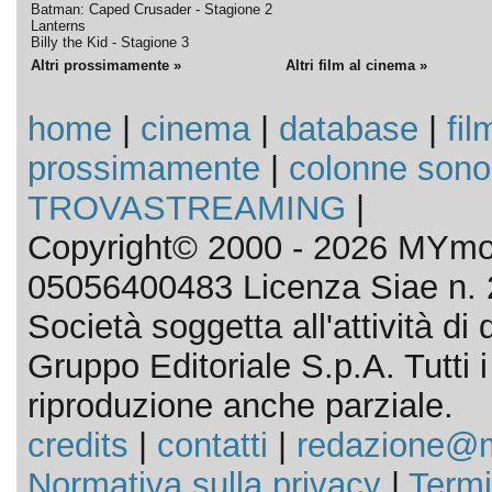
Batman: Caped Crusader - Stagione 2
Lanterns
Billy the Kid - Stagione 3
Altri prossimamente »
Altri film al cinema »
home
|
cinema
|
database
|
fil
prossimamente
|
colonne sono
TROVASTREAMING
|
Copyright© 2000 - 2026 MYmov
05056400483 Licenza Siae n. 
Società soggetta all'attività d
Gruppo Editoriale S.p.A. Tutti i d
riproduzione anche parziale.
credits
|
contatti
|
redazione@m
Normativa sulla privacy
|
Termi