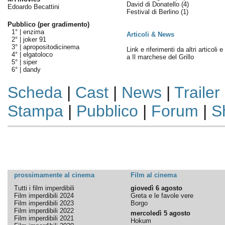
David di Donatello
(4)
Edoardo Becattini
Festival di Berlino
(1)
Pubblico (per gradimento)
1° |
enzima
Articoli & News
2° |
joker 91
3° |
apropositodicinema
Link e riferimenti da altri articoli 
4° |
elgatoloco
a Il marchese del Grillo
5° |
siper
6° |
dandy
Scheda
|
Cast
|
News
|
Trailer
Stampa
|
Pubblico
|
Forum
|
S
prossimamente al cinema
Film al cinema
Tutti i film imperdibili
giovedì 6 agosto
Film imperdibili 2024
Greta e le favole vere
Film imperdibili 2023
Borgo
Film imperdibili 2022
mercoledì 5 agosto
Film imperdibili 2021
Hokum