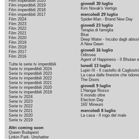
Film imperdibili 2020
giovedì 30 luglio
Film imperdibili 2019
Kim Novak's Vertigo
Film imperdibili 2018
Film imperdibili 2017
mercoledì 29 luglio
Film 2024
Spider-Man - Brand New Day
Film 2023
giovedì 23 luglio
Film 2022
Terapia di famiglia
Film 2021
Blue
Film 2020
Deep Water - Incubo dagli abissi
Film 2019
A New Dawn
Film 2018
giovedì 16 luglio
Film 2017
Odissea
Film 2016
Agent of Happiness - Il Bhutan e 
Tutte le serie tv imperdibili
lunedì 13 luglio
Serie tv imperdibili 2024
Lupin III - Il castello di Cagliostr
Serie tv imperdibili 2023
La casa dalle finestre che ridono
Serie tv imperdibili 2022
The Doors
Serie tv imperdibili 2021
giovedì 9 luglio
Serie tv imperdibili 2020
L'Hangar Rosso
Serie tv imperdibili 2019
Il mondo oltre
Serie tv 2024
Election Day
Serie tv 2023
165' Mineurs
Serie tv 2022
Serie tv 2021
mercoledì 8 luglio
Serie tv 2020
La casa - Il rogo del male
Serie tv 2019
Altri coming soon
Queen Budapest
Linkin Park: Unshatter