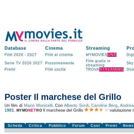
Database
Cinema
Streaming
Pr
Film 2026
-
2027
Film al cinema
MYMOVIES
ONE
Digi
Film gratis in
Serie TV
2026
2027
Prossimamente
Sky
streaming
Premi
Film uscita
TROVA
STREAMING
Dom
Poster Il marchese del Grillo
Un film di
Mario Monicelli
. Con
Alberto Sordi
,
Caroline Berg
,
Andrea
1981
.
Il marchese del Grillo
valutazione
MYMO
NE
T
RO
Scheda
Critica
Pubblico
Forum
Cast
Premi
News