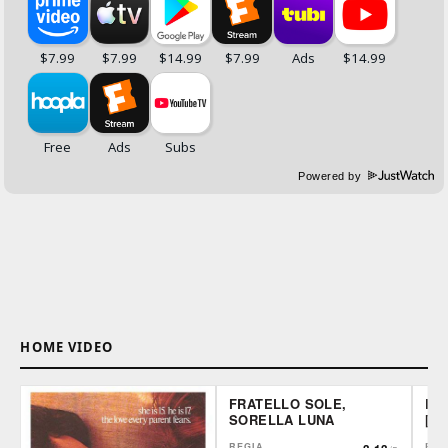
Powered by
HOME VIDEO
FRATELLO SOLE,
LA
SORELLA LUNA
[2]
REGIA
REG