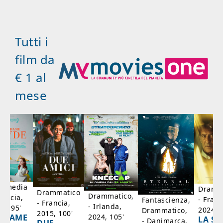
Tutti i
film da
€ 1 al
mese
mmedia
Dramm
Drammatico
Drammatico,
rancia,
- Franc
Fantascienza,
- Francia,
- Irlanda,
17, 95'
2024, 7
Drammatico,
2015, 100'
2024, 105'
ADAME
LA SC
- Danimarca,