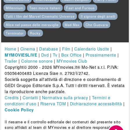
Millennium
Teen movie italiani
Fast and Furious
Tutti i film del Marvel Cinematic Universe
Il signore degli anelli
Alice nel paese delle meraviglie
Mad Max
Che Guevara
Terminator
Rocky
Home
|
Cinema
|
Database
|
Film
|
Calendario Uscite
|
MYMOVIESLIVE
|
Dvd
|
Tv
|
Box Office
|
Prossimamente
|
Trailer
|
Colonne sonore
|
MYmovies Club
Copyright© 2000 - 2026 MYmovies.it® Mo-Net s.r.l. P.IVA:
05056400483 Licenza Siae n. 2792/I/2742.
Società soggetta all'attività di direzione e coordinamento di
GEDI Gruppo Editoriale S.p.A. Tutti i diritti riservati. È vietata
la riproduzione anche parziale.
Credits
|
Contatti
|
Normativa sulla privacy
|
Termini e
condizioni d'uso
|
Riserva TDM
|
Dichiarazione accessibilità
|
Cookie Policy
Il riesame e il controllo editoriale dei contenuti del presente sito
sono affidati al team di MYmovies e al direttore responsabile.