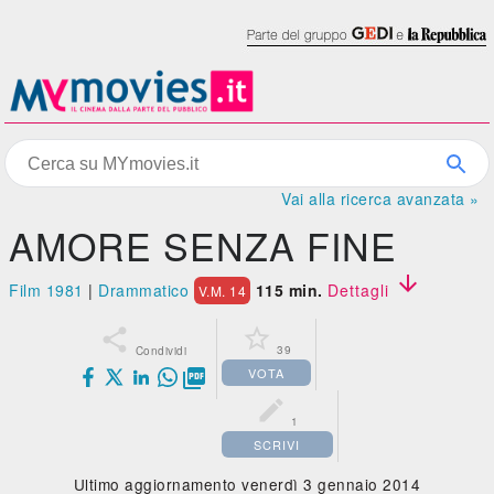
Vai alla ricerca avanzata »
AMORE SENZA FINE

Film 1981
|
Drammatico
115 min.
Dettagli
V.M. 14


39
Condividi
VOTA


1
SCRIVI
Ultimo aggiornamento venerdì 3 gennaio 2014