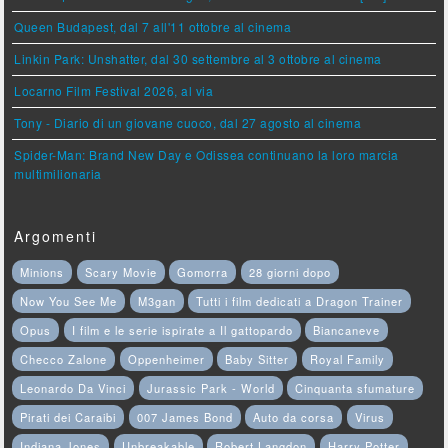
Queen Budapest, dal 7 all'11 ottobre al cinema
Linkin Park: Unshatter, dal 30 settembre al 3 ottobre al cinema
Locarno Film Festival 2026, al via
Tony - Diario di un giovane cuoco, dal 27 agosto al cinema
Spider-Man: Brand New Day e Odissea continuano la loro marcia
multimilionaria
Argomenti
Minions
Scary Movie
Gomorra
28 giorni dopo
Now You See Me
M3gan
Tutti i film dedicati a Dragon Trainer
Opus
I film e le serie ispirate a Il gattopardo
Biancaneve
Checco Zalone
Oppenheimer
Baby Sitter
Royal Family
Leonardo Da Vinci
Jurassic Park - World
Cinquanta sfumature
Pirati dei Caraibi
007 James Bond
Auto da corsa
Virus
Indiana Jones
Unbreakable
Robert Langdon
Harry Potter