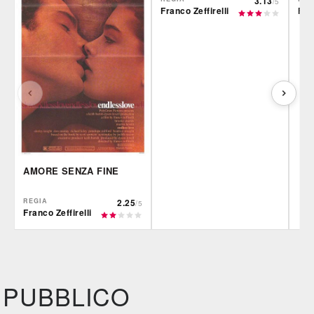
3.13
/5
Franco Zeffirelli
Fran
AMORE SENZA FINE
REGIA
2.25
/5
Franco Zeffirelli
IBS
Film&More
IBS
DVD
DVD
Feltrinelli
IBS
Felt
DVD
DVD
PUBBLICO
Feltrinelli
DVD