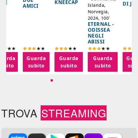
DUE
KNEECAP
YDE
DI JO
Islanda,
AMICI
Norvegia,
2024, 100'
ETERNAL -
ODISSEA
NEGLI
ABISSI
uarda
Guarda
Guarda
Guarda
Gua
subito
subito
subito
subito
sub
TROVA
STREAMING