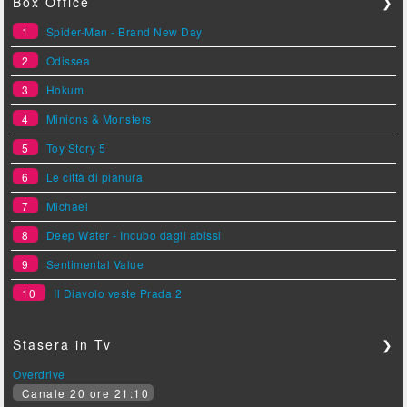
Box Office
❯
1
Spider-Man - Brand New Day
2
Odissea
3
Hokum
4
Minions & Monsters
5
Toy Story 5
6
Le città di pianura
7
Michael
8
Deep Water - Incubo dagli abissi
9
Sentimental Value
10
Il Diavolo veste Prada 2
Stasera in Tv
❯
Overdrive
Canale 20 ore 21:10