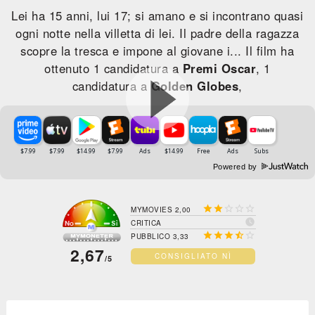
Lei ha 15 anni, lui 17; si amano e si incontrano quasi
ogni notte nella villetta di lei. Il padre della ragazza
scopre la tresca e impone al giovane i... Il film ha
ottenuto 1 candidatura a
Premi Oscar
, 1
candidatura a
Golden Globes
,
Powered by





MYMOVIES 2,00

CRITICA





PUBBLICO 3,33
2,67
CONSIGLIATO NÌ
/5