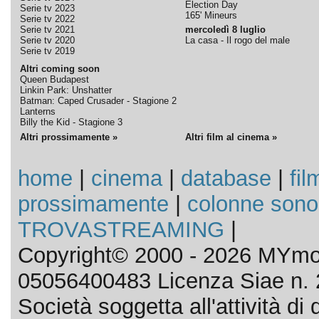
Election Day
Serie tv 2023
165' Mineurs
Serie tv 2022
Serie tv 2021
mercoledì 8 luglio
Serie tv 2020
La casa - Il rogo del male
Serie tv 2019
Altri coming soon
Queen Budapest
Linkin Park: Unshatter
Batman: Caped Crusader - Stagione 2
Lanterns
Billy the Kid - Stagione 3
Altri prossimamente »
Altri film al cinema »
home
|
cinema
|
database
|
fil
prossimamente
|
colonne sono
TROVASTREAMING
|
Copyright© 2000 - 2026 MYmov
05056400483 Licenza Siae n. 
Società soggetta all'attività d