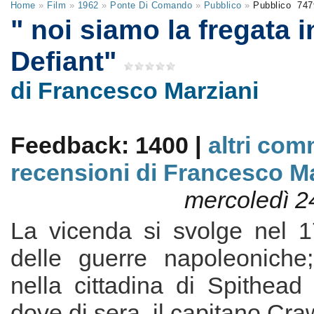
Home
»
Film
»
1962
»
Ponte Di Comando
»
Pubblico
»
Pubblico
747
" noi siamo la fregata 
Defiant"
di Francesco Marziani
Feedback: 1400 |
altri com
recensioni di Francesco Ma
mercoledì 2
La vicenda si svolge nel 1
delle guerre napoleoniche
nella cittadina di Spithead i
dove di sera, il capitano Cra