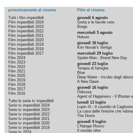
prossimamente al cinema
Film al cinema
Tutti i film imperdibili
giovedì 6 agosto
Film imperdibili 2024
Greta e le favole vere
Film imperdibili 2023
Borgo
Film imperdibili 2022
mercoledì 5 agosto
Film imperdibili 2021
Hokum
Film imperdibili 2020
giovedì 30 luglio
Film imperdibili 2019
Kim Novak's Vertigo
Film imperdibili 2018
Film imperdibili 2017
mercoledì 29 luglio
Film 2024
Spider-Man - Brand New Day
Film 2023
giovedì 23 luglio
Film 2022
Terapia di famiglia
Film 2021
Blue
Film 2020
Deep Water - Incubo dagli abissi
Film 2019
A New Dawn
Film 2018
giovedì 16 luglio
Film 2017
Odissea
Film 2016
Agent of Happiness - Il Bhutan e 
Tutte le serie tv imperdibili
lunedì 13 luglio
Serie tv imperdibili 2024
Lupin III - Il castello di Cagliostr
Serie tv imperdibili 2023
La casa dalle finestre che ridono
Serie tv imperdibili 2022
The Doors
Serie tv imperdibili 2021
giovedì 9 luglio
Serie tv imperdibili 2020
L'Hangar Rosso
Serie tv imperdibili 2019
Il mondo oltre
Serie tv 2024