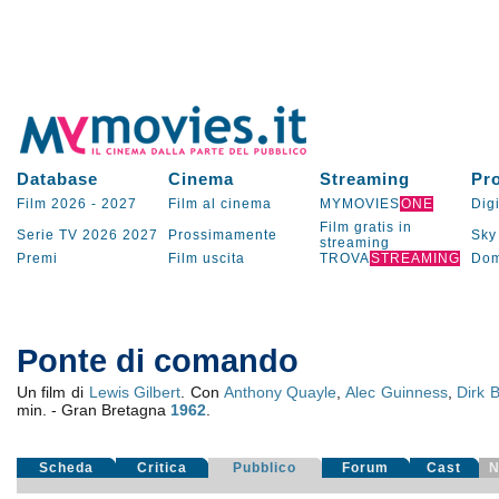
Database
Cinema
Streaming
Pr
Film 2026
-
2027
Film al cinema
MYMOVIES
ONE
Digi
Film gratis in
Serie TV
2026
2027
Prossimamente
Sky
streaming
Premi
Film uscita
TROVA
STREAMING
Dom
Ponte di comando
Un film di
Lewis Gilbert
. Con
Anthony Quayle
,
Alec Guinness
,
Dirk 
min. - Gran Bretagna
1962
.
Scheda
Critica
Pubblico
Forum
Cast
N