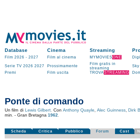
Database
Cinema
Streaming
Pr
Film 2026
-
2027
Film al cinema
MYMOVIES
ONE
Digi
Film gratis in
Serie TV
2026
2027
Prossimamente
Sky
streaming
Premi
Film uscita
TROVA
STREAMING
Dom
Ponte di comando
Un film di
Lewis Gilbert
. Con
Anthony Quayle
,
Alec Guinness
,
Dirk 
min. - Gran Bretagna
1962
.
Scheda
Critica
Pubblico
Forum
Cast
N