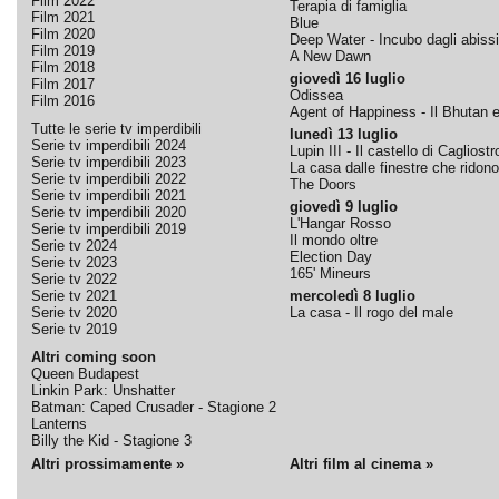
Film 2022
Terapia di famiglia
Film 2021
Blue
Film 2020
Deep Water - Incubo dagli abissi
Film 2019
A New Dawn
Film 2018
giovedì 16 luglio
Film 2017
Odissea
Film 2016
Agent of Happiness - Il Bhutan e 
Tutte le serie tv imperdibili
lunedì 13 luglio
Serie tv imperdibili 2024
Lupin III - Il castello di Cagliostr
Serie tv imperdibili 2023
La casa dalle finestre che ridono
Serie tv imperdibili 2022
The Doors
Serie tv imperdibili 2021
giovedì 9 luglio
Serie tv imperdibili 2020
L'Hangar Rosso
Serie tv imperdibili 2019
Il mondo oltre
Serie tv 2024
Election Day
Serie tv 2023
165' Mineurs
Serie tv 2022
Serie tv 2021
mercoledì 8 luglio
Serie tv 2020
La casa - Il rogo del male
Serie tv 2019
Altri coming soon
Queen Budapest
Linkin Park: Unshatter
Batman: Caped Crusader - Stagione 2
Lanterns
Billy the Kid - Stagione 3
Altri prossimamente »
Altri film al cinema »