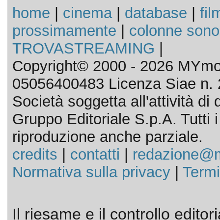
home
|
cinema
|
database
|
fil
prossimamente
|
colonne sono
TROVASTREAMING
|
Copyright© 2000 - 2026 MYmov
05056400483 Licenza Siae n. 
Società soggetta all'attività d
Gruppo Editoriale S.p.A. Tutti i d
riproduzione anche parziale.
credits
|
contatti
|
redazione@m
Normativa sulla privacy
|
Termi
Il riesame e il controllo editor