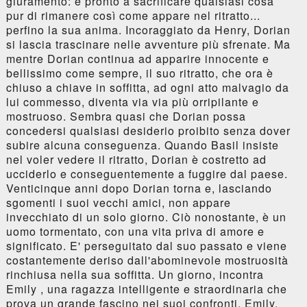
giuramento: è pronto a sacrificare qualsiasi cosa
pur di rimanere così come appare nel ritratto...
perfino la sua anima. Incoraggiato da Henry, Dorian
si lascia trascinare nelle avventure più sfrenate. Ma
mentre Dorian continua ad apparire innocente e
bellissimo come sempre, il suo ritratto, che ora è
chiuso a chiave in soffitta, ad ogni atto malvagio da
lui commesso, diventa via via più orripilante e
mostruoso. Sembra quasi che Dorian possa
concedersi qualsiasi desiderio proibito senza dover
subire alcuna conseguenza. Quando Basil insiste
nel voler vedere il ritratto, Dorian è costretto ad
ucciderlo e conseguentemente a fuggire dal paese.
Venticinque anni dopo Dorian torna e, lasciando
sgomenti i suoi vecchi amici, non appare
invecchiato di un solo giorno. Ciò nonostante, è un
uomo tormentato, con una vita priva di amore e
significato. E' perseguitato dal suo passato e viene
costantemente deriso dall'abominevole mostruosità
rinchiusa nella sua soffitta. Un giorno, incontra
Emily , una ragazza intelligente e straordinaria che
prova un grande fascino nei suoi confronti. Emily,