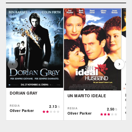
DORIAN GRAY
L'
UN MARITO IDEALE
CH
REGIA
2.13
/5
REG
REGIA
2.50
/5
Oliver Parker
Oli
Oliver Parker