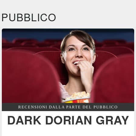
IBS
IBS
IBS
DVD
BR
DVD
Feltrinelli
Felt
DVD
PUBBLICO
Film&More
BR
RECENSIONI DALLA PARTE DEL PUBBLICO
DARK DORIAN GRAY