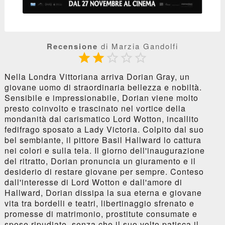
Recensione
di Marzia Gandolfi





Nella Londra Vittoriana arriva Dorian Gray, un
giovane uomo di straordinaria bellezza e nobiltà.
Sensibile e impressionabile, Dorian viene molto
presto coinvolto e trascinato nel vortice della
mondanità dal carismatico Lord Wotton, incallito
fedifrago sposato a Lady Victoria. Colpito dal suo
bel sembiante, il pittore Basil Hallward lo cattura
nei colori e sulla tela. Il giorno dell'inaugurazione
del ritratto, Dorian pronuncia un giuramento e il
desiderio di restare giovane per sempre. Conteso
dall'interesse di Lord Wotton e dall'amore di
Hallward, Dorian dissipa la sua eterna e giovane
vita tra bordelli e teatri, libertinaggio sfrenato e
promesse di matrimonio, prostitute consumate e
spose ripudiate, senza che il suo volto patisca il