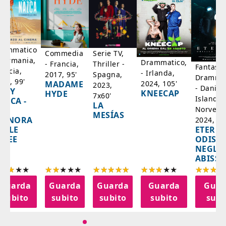
rammatico
Serie TV,
Commedia
 Germania,
Drammatico,
Thriller -
- Francia,
Fantasci
rancia,
- Irlanda,
Spagna,
2017, 95'
Drammat
025, 99'
2024, 105'
MADAME
2023,
- Danim
ADY
KNEECAP
HYDE
7x60'
Islanda,
AZCA -
LA
Norvegi
A
MESÍAS
IGNORA
2024, 10
ETERNA
ELLE
ODISS
INEE
NEGLI
ABISSI
Guarda
Guarda
Guarda
Guarda
Guar
subito
subito
subito
subito
subi