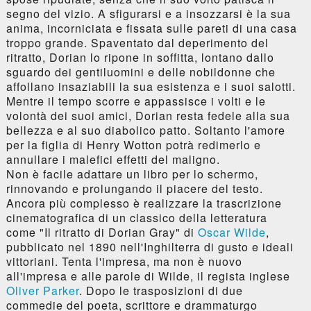
segno del vizio. A sfigurarsi e a insozzarsi è la sua
anima, incorniciata e fissata sulle pareti di una casa
troppo grande. Spaventato dal deperimento del
ritratto, Dorian lo ripone in soffitta, lontano dallo
sguardo dei gentiluomini e delle nobildonne che
affollano insaziabili la sua esistenza e i suoi salotti.
Mentre il tempo scorre e appassisce i volti e le
volontà dei suoi amici, Dorian resta fedele alla sua
bellezza e al suo diabolico patto. Soltanto l'amore
per la figlia di Henry Wotton potrà redimerlo e
annullare i malefici effetti del maligno.
Non è facile adattare un libro per lo schermo,
rinnovando e prolungando il piacere del testo.
Ancora più complesso è realizzare la trascrizione
cinematografica di un classico della letteratura
come "Il ritratto di Dorian Gray" di
Oscar Wilde
,
pubblicato nel 1890 nell'Inghilterra di gusto e ideali
vittoriani. Tenta l'impresa, ma non è nuovo
all'impresa e alle parole di Wilde, il regista inglese
Oliver Parker
. Dopo le trasposizioni di due
commedie del poeta, scrittore e drammaturgo