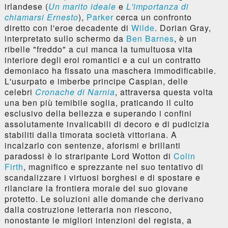
irlandese (
Un marito ideale
e
L'importanza di
chiamarsi Ernesto
),
Parker
cerca un confronto
diretto con l'eroe decadente di
Wilde
. Dorian Gray,
interpretato sullo schermo da
Ben Barnes
, è un
ribelle "freddo" a cui manca la tumultuosa vita
interiore degli eroi romantici e a cui un contratto
demoniaco ha fissato una maschera immodificabile.
L'usurpato e imberbe principe Caspian, delle
celebri
Cronache di Narnia
, attraversa questa volta
una ben più temibile soglia, praticando il culto
esclusivo della bellezza e superando i confini
assolutamente invalicabili di decoro e di pudicizia
stabiliti dalla timorata società vittoriana. A
incalzarlo con sentenze, aforismi e brillanti
paradossi è lo straripante Lord Wotton di
Colin
Firth
, magnifico e sprezzante nel suo tentativo di
scandalizzare i virtuosi borghesi e di spostare e
rilanciare la frontiera morale del suo giovane
protetto. Le soluzioni alle domande che derivano
dalla costruzione letteraria non riescono,
nonostante le migliori intenzioni del regista, a