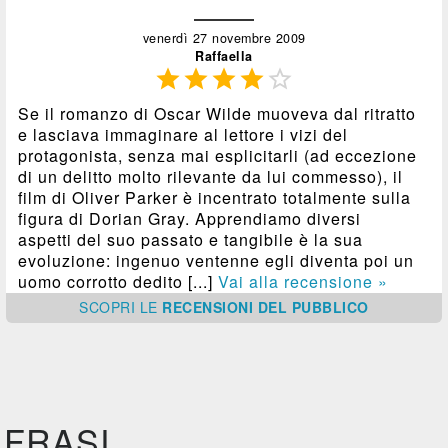
venerdì 27 novembre 2009
Raffaella





Se il romanzo di Oscar Wilde muoveva dal ritratto
e lasciava immaginare al lettore i vizi del
protagonista, senza mai esplicitarli (ad eccezione
di un delitto molto rilevante da lui commesso), il
film di Oliver Parker è incentrato totalmente sulla
figura di Dorian Gray. Apprendiamo diversi
aspetti del suo passato e tangibile è la sua
evoluzione: ingenuo ventenne egli diventa poi un
uomo corrotto dedito [...]
Vai alla recensione »
SCOPRI
LE
RECENSIONI DEL PUBBLICO
FRASI