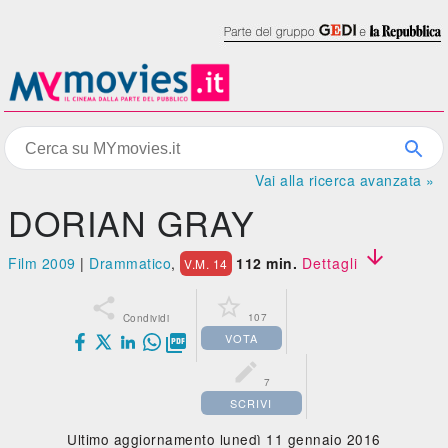
Vai alla ricerca avanzata »
DORIAN GRAY

Film 2009
|
Drammatico
,
112 min.
Dettagli
V.M. 14


107
Condividi
VOTA


7
SCRIVI
Ultimo aggiornamento lunedì 11 gennaio 2016