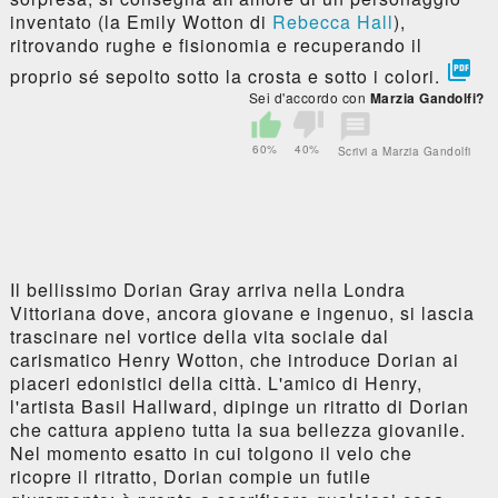
inventato (la Emily Wotton di
Rebecca Hall
),
ritrovando rughe e fisionomia e recuperando il

proprio sé sepolto sotto la crosta e sotto i colori.
Sei d'accordo con
Marzia Gandolfi?
60%
40%
Scrivi a Marzia Gandolfi
Il bellissimo Dorian Gray arriva nella Londra
Vittoriana dove, ancora giovane e ingenuo, si lascia
trascinare nel vortice della vita sociale dal
carismatico Henry Wotton, che introduce Dorian ai
piaceri edonistici della città. L'amico di Henry,
l'artista Basil Hallward, dipinge un ritratto di Dorian
che cattura appieno tutta la sua bellezza giovanile.
Nel momento esatto in cui tolgono il velo che
ricopre il ritratto, Dorian compie un futile