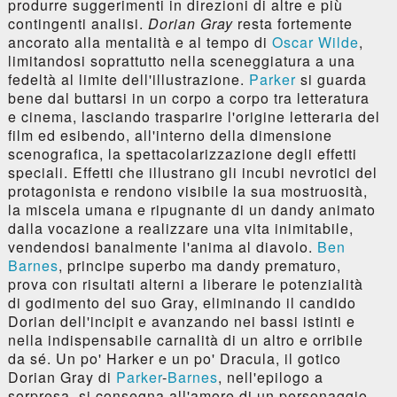
produrre suggerimenti in direzioni di altre e più
contingenti analisi.
Dorian Gray
resta fortemente
ancorato alla mentalità e al tempo di
Oscar Wilde
,
limitandosi soprattutto nella sceneggiatura a una
fedeltà al limite dell'illustrazione.
Parker
si guarda
bene dal buttarsi in un corpo a corpo tra letteratura
e cinema, lasciando trasparire l'origine letteraria del
film ed esibendo, all'interno della dimensione
scenografica, la spettacolarizzazione degli effetti
speciali. Effetti che illustrano gli incubi nevrotici del
protagonista e rendono visibile la sua mostruosità,
la miscela umana e ripugnante di un dandy animato
dalla vocazione a realizzare una vita inimitabile,
vendendosi banalmente l'anima al diavolo.
Ben
Barnes
, principe superbo ma dandy prematuro,
prova con risultati alterni a liberare le potenzialità
di godimento del suo Gray, eliminando il candido
Dorian dell'incipit e avanzando nei bassi istinti e
nella indispensabile carnalità di un altro e orribile
da sé. Un po' Harker e un po' Dracula, il gotico
Dorian Gray di
Parker
-
Barnes
, nell'epilogo a
sorpresa, si consegna all'amore di un personaggio