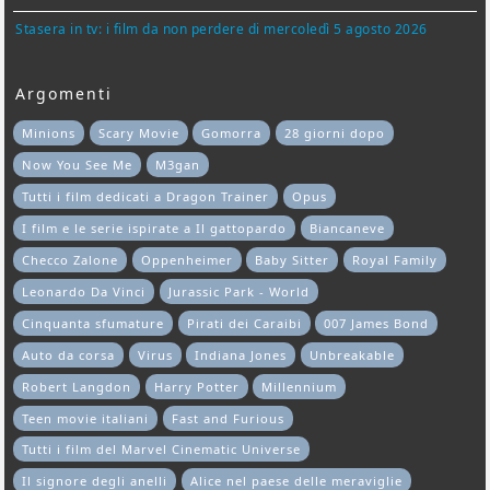
Stasera in tv: i film da non perdere di mercoledì 5 agosto 2026
Argomenti
Minions
Scary Movie
Gomorra
28 giorni dopo
Now You See Me
M3gan
Tutti i film dedicati a Dragon Trainer
Opus
I film e le serie ispirate a Il gattopardo
Biancaneve
Checco Zalone
Oppenheimer
Baby Sitter
Royal Family
Leonardo Da Vinci
Jurassic Park - World
Cinquanta sfumature
Pirati dei Caraibi
007 James Bond
Auto da corsa
Virus
Indiana Jones
Unbreakable
Robert Langdon
Harry Potter
Millennium
Teen movie italiani
Fast and Furious
Tutti i film del Marvel Cinematic Universe
Il signore degli anelli
Alice nel paese delle meraviglie