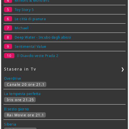
4
Minions & Monsters
5
Toy Story 5
6
Le città di pianura
7
Michael
8
Deep Water - Incubo dagli abissi
9
Sentimental Value
10
Il Diavolo veste Prada 2
Stasera in Tv
❯
Overdrive
Canale 20 ore 21.1
La tempesta perfetta
Iris ore 21.25
Il sesto giorno
Rai Movie ore 21.1
Siberia