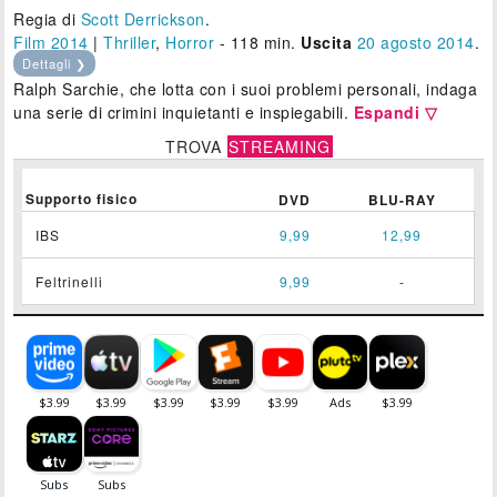
Regia di
Scott Derrickson
.
Film 2014
|
Thriller
,
Horror
- 118 min.
Uscita
20
agosto 2014
.
Dettagli ❯
Ralph Sarchie, che lotta con i suoi problemi personali, indaga
una serie di crimini inquietanti e inspiegabili.
Espandi ▽
TROVA
STREAMING
Supporto fisico
DVD
BLU-RAY
IBS
9,99
12,99
Feltrinelli
9,99
-