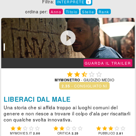
Filtra:
INTERPRETE
1
ordina per:
Anno
Titolo
Stelle
Rank

GUARDA IL TRAILER





MYMONETRO
- GIUDIZIO MEDIO
2.35
- CONSIGLIATO NÌ
LIBERACI DAL MALE
Una storia che si affida troppo ai luoghi comuni del
genere e non riesce a trovare il colpo d'ala per riscattarli
con qualche svolta innovativa.















MYMOVIES.IT
2.00
CRITICA
2.25
PUBBLICO
2.81