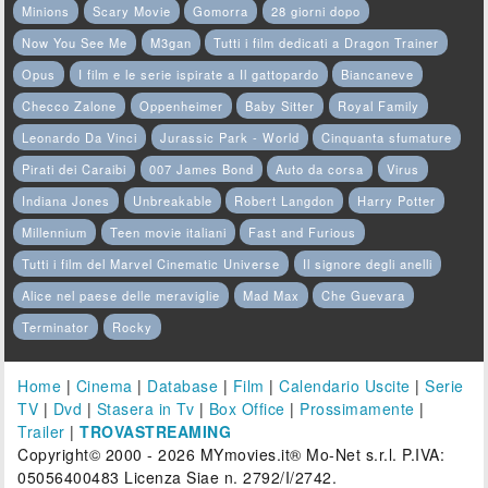
Minions
Scary Movie
Gomorra
28 giorni dopo
Now You See Me
M3gan
Tutti i film dedicati a Dragon Trainer
Opus
I film e le serie ispirate a Il gattopardo
Biancaneve
Checco Zalone
Oppenheimer
Baby Sitter
Royal Family
Leonardo Da Vinci
Jurassic Park - World
Cinquanta sfumature
Pirati dei Caraibi
007 James Bond
Auto da corsa
Virus
Indiana Jones
Unbreakable
Robert Langdon
Harry Potter
Millennium
Teen movie italiani
Fast and Furious
Tutti i film del Marvel Cinematic Universe
Il signore degli anelli
Alice nel paese delle meraviglie
Mad Max
Che Guevara
Terminator
Rocky
Home
|
Cinema
|
Database
|
Film
|
Calendario Uscite
|
Serie
TV
|
Dvd
|
Stasera in Tv
|
Box Office
|
Prossimamente
|
Trailer
|
TROVASTREAMING
Copyright© 2000 - 2026 MYmovies.it® Mo-Net s.r.l. P.IVA:
05056400483 Licenza Siae n. 2792/I/2742.