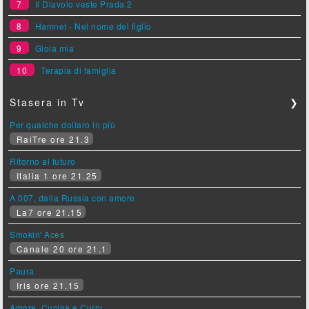
7
Il Diavolo veste Prada 2
8
Hamnet - Nel nome del figlio
9
Gioia mia
10
Terapia di famiglia
Stasera in Tv
❯
Per qualche dollaro in più
RaiTre ore 21.3
Ritorno al futuro
Italia 1 ore 21.25
A 007, dalla Russia con amore
La7 ore 21.15
Smokin' Aces
Canale 20 ore 21.1
Paura
Iris ore 21.15
Amore, Cucina e Curry