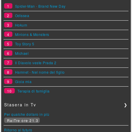
1
Spider-Man - Brand New Day
2
Odissea
3
Hokum
4
Minions & Monsters
5
Toy Story 5
6
Michael
7
Il Diavolo veste Prada 2
8
Hamnet - Nel nome del figlio
9
Gioia mia
10
Terapia di famiglia
Stasera in Tv
❯
Per qualche dollaro in più
RaiTre ore 21.3
Ritorno al futuro