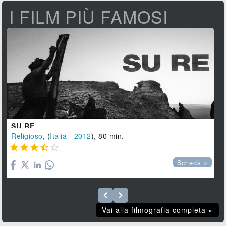
I FILM PIÙ FAMOSI
SU RE
Religioso
, (
Italia
-
2012
), 80 min.





Scheda »
Vai alla filmografia completa »