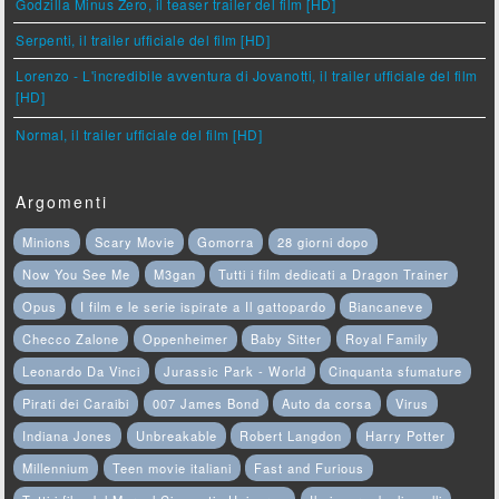
Godzilla Minus Zero, il teaser trailer del film [HD]
Serpenti, il trailer ufficiale del film [HD]
Lorenzo - L'incredibile avventura di Jovanotti, il trailer ufficiale del film
[HD]
Normal, il trailer ufficiale del film [HD]
Argomenti
Minions
Scary Movie
Gomorra
28 giorni dopo
Now You See Me
M3gan
Tutti i film dedicati a Dragon Trainer
Opus
I film e le serie ispirate a Il gattopardo
Biancaneve
Checco Zalone
Oppenheimer
Baby Sitter
Royal Family
Leonardo Da Vinci
Jurassic Park - World
Cinquanta sfumature
Pirati dei Caraibi
007 James Bond
Auto da corsa
Virus
Indiana Jones
Unbreakable
Robert Langdon
Harry Potter
Millennium
Teen movie italiani
Fast and Furious