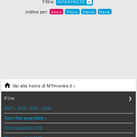
Filtra:
INTERPRETE
0
ordina per:
Anno
Titolo
Stelle
Rank

Vai alla home di MYmovies.it »
Film
❯
2027
-
2026
-
2025
-
2024
Tutti i film imperdibili »
Film imperdibili 2026