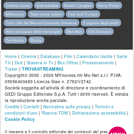
Indiana Jones
Unbreakable
Robert Langdon
Harry Potter
Millennium
Teen movie italiani
Fast and Furious
Tutti i film del Marvel Cinematic Universe
Il signore degli anelli
Alice nel paese delle meraviglie
Mad Max
Che Guevara
Terminator
Rocky
Home
|
Cinema
|
Database
|
Film
|
Calendario Uscite
|
Serie
TV
|
Dvd
|
Stasera in Tv
|
Box Office
|
Prossimamente
|
Trailer
|
TROVASTREAMING
Copyright© 2000 - 2026 MYmovies.it® Mo-Net s.r.l. P.IVA:
05056400483 Licenza Siae n. 2792/I/2742.
Società soggetta all'attività di direzione e coordinamento di
GEDI Gruppo Editoriale S.p.A. Tutti i diritti riservati. È vietata
la riproduzione anche parziale.
Credits
|
Contatti
|
Normativa sulla privacy
|
Termini e
condizioni d'uso
|
Riserva TDM
|
Dichiarazione accessibilità
|
Cookie Policy
Il riesame e il controllo editoriale dei contenuti del presente sito