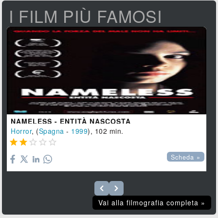
I FILM PIÙ FAMOSI
NAMELESS - ENTITÀ NASCOSTA
Horror
, (
Spagna
-
1999
), 102 min.





Scheda »
Vai alla filmografia completa »