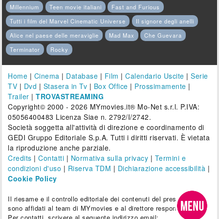
Millennium
Teen movie italiani
Fast and Furious
Tutti i film del Marvel Cinematic Universe
Il signore degli anelli
Alice nel paese delle meraviglie
Mad Max
Che Guevara
Terminator
Rocky
Home
|
Cinema
|
Database
|
Film
|
Calendario Uscite
|
Serie
TV
|
Dvd
|
Stasera in Tv
|
Box Office
|
Prossimamente
|
Trailer
|
TROVASTREAMING
Copyright© 2000 - 2026 MYmovies.it® Mo-Net s.r.l. P.IVA:
05056400483 Licenza Siae n. 2792/I/2742.
Società soggetta all'attività di direzione e coordinamento di
GEDI Gruppo Editoriale S.p.A. Tutti i diritti riservati. È vietata
la riproduzione anche parziale.
Credits
|
Contatti
|
Normativa sulla privacy
|
Termini e
condizioni d'uso
|
Riserva TDM
|
Dichiarazione accessibilità
|
Cookie Policy
Il riesame e il controllo editoriale dei contenuti del presente sito
sono affidati al team di MYmovies e al direttore responsabile.
Per contatti, scrivere al seguente indirizzo email: