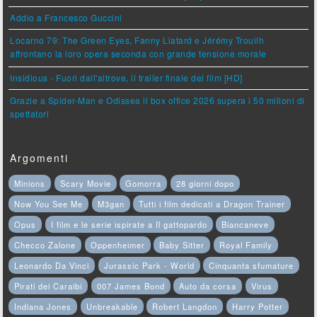
Addio a Francesco Guccini
Locarno 79: The Green Eyes, Fanny Liatard e Jérémy Trouilh
affrontano la loro opera seconda con grande tensione morale
Insidious - Fuori dall'altrove, il trailer finale del film [HD]
Grazie a Spider-Man e Odissea il box office 2026 supera i 50 milioni di
spettatori
Argomenti
Minions
Scary Movie
Gomorra
28 giorni dopo
Now You See Me
M3gan
Tutti i film dedicati a Dragon Trainer
Opus
I film e le serie ispirate a Il gattopardo
Biancaneve
Checco Zalone
Oppenheimer
Baby Sitter
Royal Family
Leonardo Da Vinci
Jurassic Park - World
Cinquanta sfumature
Pirati dei Caraibi
007 James Bond
Auto da corsa
Virus
Indiana Jones
Unbreakable
Robert Langdon
Harry Potter