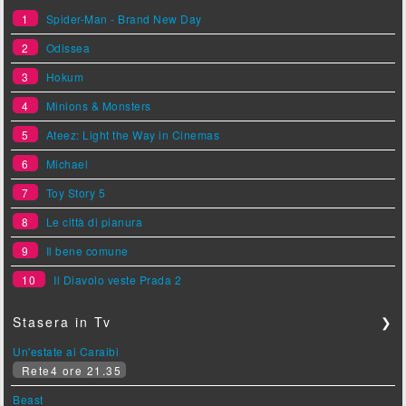
1
Spider-Man - Brand New Day
2
Odissea
3
Hokum
4
Minions & Monsters
5
Ateez: Light the Way in Cinemas
6
Michael
7
Toy Story 5
8
Le città di pianura
9
Il bene comune
10
Il Diavolo veste Prada 2
Stasera in Tv
❯
Un'estate ai Caraibi
Rete4 ore 21.35
Beast