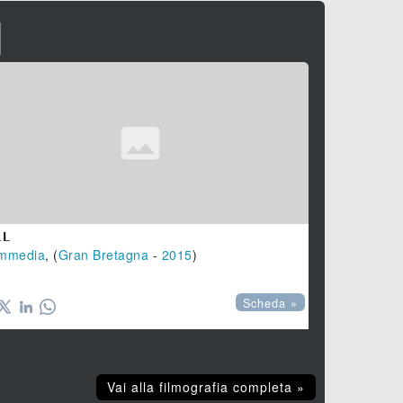
I
LL
mmedia
, (
Gran Bretagna
-
2015
)
Scheda »
Vai alla filmografia completa »