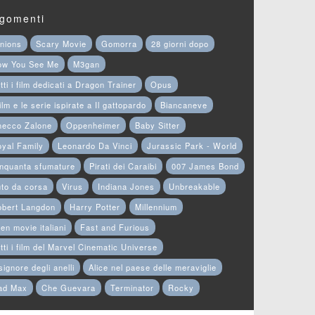
gomenti
nions
Scary Movie
Gomorra
28 giorni dopo
ow You See Me
M3gan
tti i film dedicati a Dragon Trainer
Opus
film e le serie ispirate a Il gattopardo
Biancaneve
hecco Zalone
Oppenheimer
Baby Sitter
yal Family
Leonardo Da Vinci
Jurassic Park - World
nquanta sfumature
Pirati dei Caraibi
007 James Bond
to da corsa
Virus
Indiana Jones
Unbreakable
obert Langdon
Harry Potter
Millennium
en movie italiani
Fast and Furious
tti i film del Marvel Cinematic Universe
 signore degli anelli
Alice nel paese delle meraviglie
ad Max
Che Guevara
Terminator
Rocky