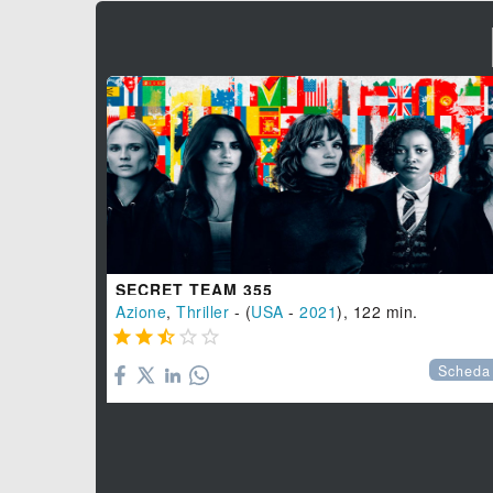
SECRET TEAM 355
Azione
,
Thriller
- (
USA
-
2021
), 122 min.





Scheda