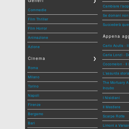
Generi
❯
Cambiare l'acqu
Commedie
Se domani non 
Film Thriller
Succederà ques
Film Horror
Appena agg
Animazione
Carlo Acutis - 
Azione
Carla Lonzi - D
Cinema
❯
Cocomelon - Il 
Roma
L'assurda stori
Milano
The Mortuary As
Torino
Incubo
Napoli
I Nisidiani
Firenze
Il Mestiere
Bergamo
Scarpe Rotte
Bari
Limoni a Varsa