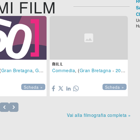
MI FILM
R
S
C
Un
H
BILL
(
Gran Bretagna
,
Germania
Commedia
-
2015
), 97 min.
, (
Gran Bretagna
-
2015
)

Scheda »
Scheda »
Vai alla filmografia completa »