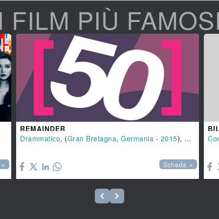
I FILM PIÙ FAMOS
REMAINDER
BI
Drammatico
, (
Gran Bretagna
,
Germania
-
2015
), 97 min.
Co


 »
Scheda »