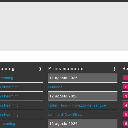
reaming
❯
Prossimamente
❯
Bo
streaming
11 agosto 2026
n streaming
Nimrods
n streaming
12 agosto 2026
n streaming
Robin Hood - Il prezzo del sangue
n streaming
La fine di Oak Street
 streaming
19 agosto 2026