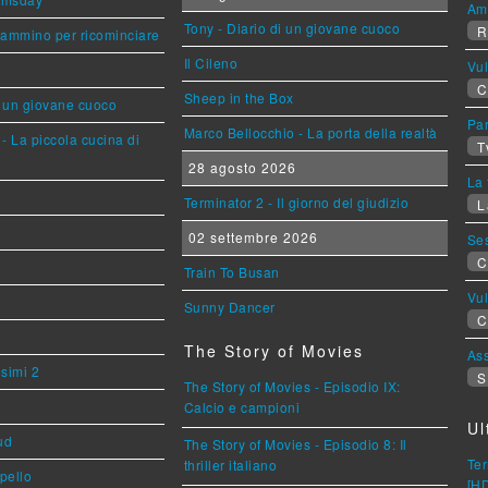
Am
Tony - Diario di un giovane cuoco
R
cammino per ricominciare
Il Cileno
Vu
C
Sheep in the Box
i un giovane cuoco
Par
Marco Bellocchio - La porta della realtà
- La piccola cucina di
T
28 agosto 2026
La 
Terminator 2 - Il giorno del giudizio
L
02 settembre 2026
Se
C
Train To Busan
Vu
Sunny Dancer
C
The Story of Movies
Ass
esimi 2
S
The Story of Movies - Episodio IX:
Calcio e campioni
Ul
ud
The Story of Movies - Episodio 8: Il
Ter
thriller italiano
ppello
[H