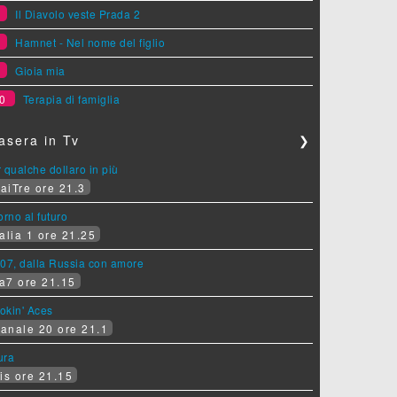
7
Il Diavolo veste Prada 2
8
Hamnet - Nel nome del figlio
9
Gioia mia
0
Terapia di famiglia
asera in Tv
❯
 qualche dollaro in più
aiTre ore 21.3
orno al futuro
alia 1 ore 21.25
07, dalla Russia con amore
a7 ore 21.15
okin' Aces
anale 20 ore 21.1
ura
is ore 21.15