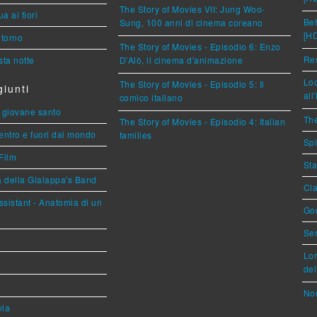
The Story of Movies VII: Jung Woo-
a ai fiori
Beh
Sung, 100 anni di cinema coreano
[H
torno
The Story of Movies - Episodio 6: Enzo
Res
ta notte
D'Alò, il cinema d'animazione
Loc
The Story of Movies - Episodio 5: Il
iunti
all
comico italiano
Il giovane santo
The
The Story of Movies - Episodio 4: Italian
entro e fuori dal mondo
families
Spi
Film
Sta
a della Gialappa's Band
Cla
sistant - Anatomia di un
God
Ser
Lor
del
Nor
via