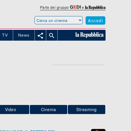
Parte del gruppo
e
Accedi


TV
News
Video
Cinema
Streaming