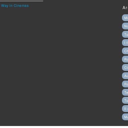
he Way in Cinemas
Ar
Mi
N
Tu
I 
C
Ro
Ci
Au
R
Te
Tu
Il
M