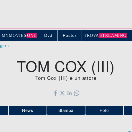
Dvd
Poster
MYMOVIE
S
ONE
TROV
A
STREAMING
ogle »
TOM COX (III)
Tom Cox (III) è un attore
News
Stampa
Foto