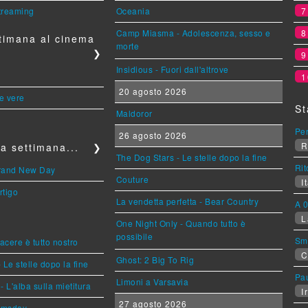
streaming
Oceania
Camp Miasma - Adolescenza, sesso e
timana al cinema
morte
❯
Insidious - Fuori dall'altrove
1
20 agosto 2026
le vere
St
Maldoror
Per
26 agosto 2026
R
a settimana...
❯
The Dog Stars - Le stelle dopo la fine
Rit
Brand New Day
Couture
It
rtigo
La vendetta perfetta - Bear Country
A 0
L
One Night Only - Quando tutto è
possibile
Sm
piacere è tutto nostro
C
Ghost: 2 Big To Rig
 Le stelle dopo la fine
Pa
Limoni a Varsavia
L'alba sulla mietitura
Ir
27 agosto 2026
omsday