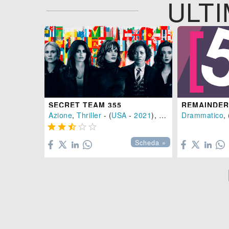
ULTI
SECRET TEAM 355
REMAINDER
Azione
,
Thriller
- (
USA
-
2021
), 122 min.
Drammatico
, 






Scheda »