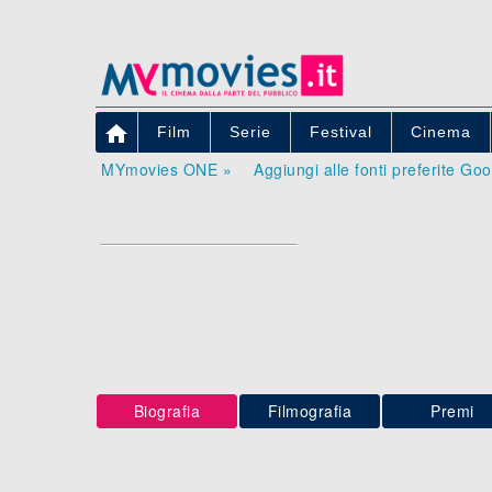

Film
Serie
Festival
Cinema
MYmovies ONE »
Aggiungi alle fonti preferite Go
Biografia
Filmografia
Premi