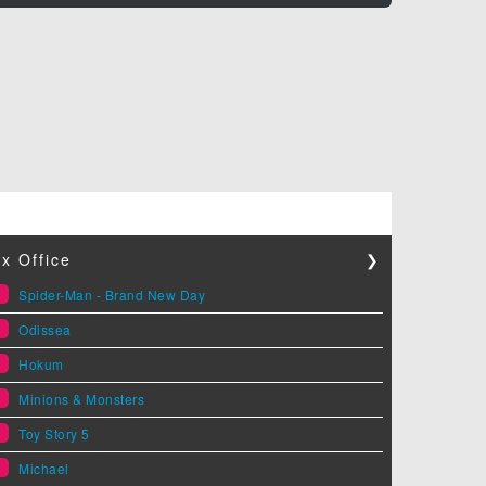
x Office
❯
1
Spider-Man - Brand New Day
2
Odissea
3
Hokum
4
Minions & Monsters
5
Toy Story 5
6
Michael