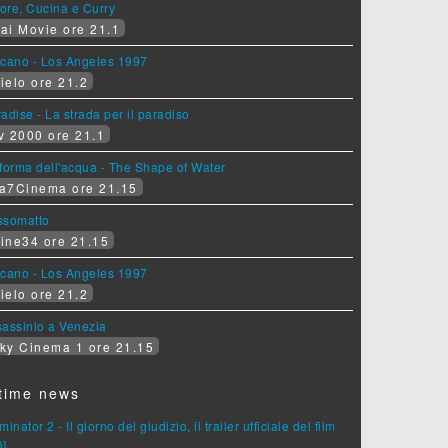
ore, Cucina e Curry
ai Movie ore 21.1
lcano - Los Angeles 1997
ielo ore 21.2
adise - La strada per il paradiso
v 2000 ore 21.1
forma dell'acqua - The Shape of Water
a7Cinema ore 21.15
ssomatto
ine34 ore 21.15
lcano - Los Angeles 1997
ielo ore 21.2
assinio a Venezia
ky Cinema 1 ore 21.15
time news
minator 2 - Il giorno del giudizio, il trailer ufficiale del film
D]