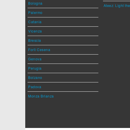
Bologna
Ateez: Light t
Palermo
Catania
Vicenza
Brescia
Forlì Cesena
Genova
Perugia
Bolzano
Padova
Monza Brianza