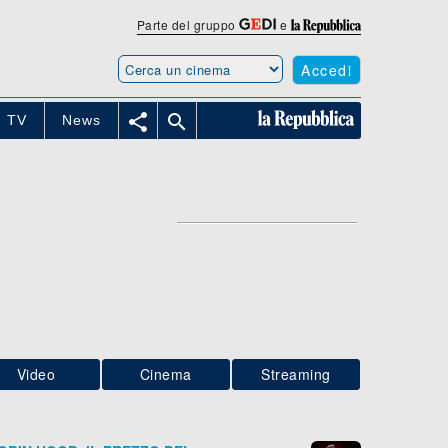
Parte del gruppo
e
Accedi


TV
News
Video
Cinema
Streaming