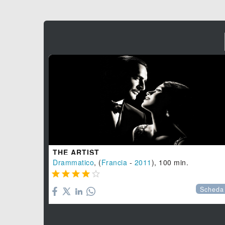
THE ARTIST
Drammatico
, (
Francia
-
2011
), 100 min.





Scheda