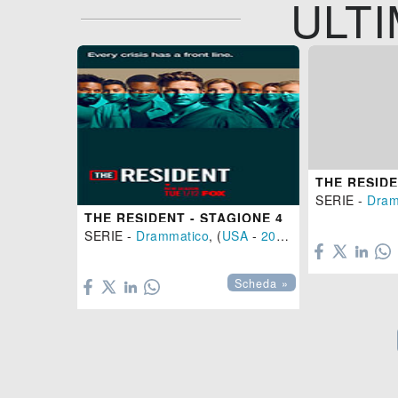
ULTI
THE RESIDE
SERIE -
Dram
THE RESIDENT - STAGIONE 4

SERIE -
Drammatico
, (
USA
-
2021
)

Scheda »