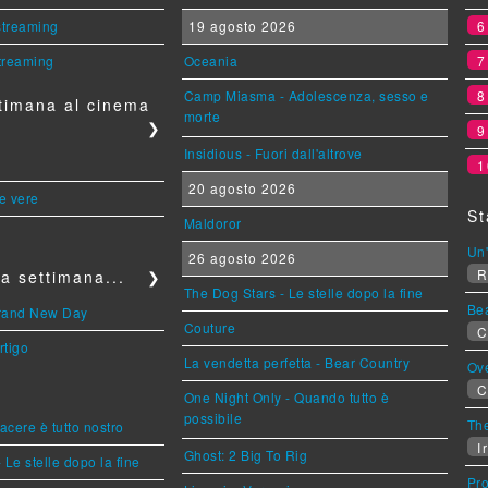
 streaming
19 agosto 2026
streaming
Oceania
Camp Miasma - Adolescenza, sesso e
timana al cinema
morte
❯
Insidious - Fuori dall'altrove
1
20 agosto 2026
le vere
St
Maldoror
Un'
26 agosto 2026
R
a settimana...
❯
The Dog Stars - Le stelle dopo la fine
Be
Brand New Day
Couture
C
rtigo
La vendetta perfetta - Bear Country
Ov
C
One Night Only - Quando tutto è
possibile
The
piacere è tutto nostro
Ir
Ghost: 2 Big To Rig
 Le stelle dopo la fine
Pr