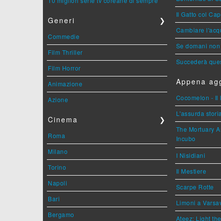
10 migliori serie tv coreane di sempre
Il Gatto col Ca
Generi
❯
Cambiare l'acqu
Commedie
Se domani non 
Film Thriller
Succederà ques
Film Horror
Appena agg
Animazione
Cocomelon - Il 
Azione
L'assurda stori
Cinema
❯
The Mortuary As
Roma
Incubo
Milano
I Nisidiani
Torino
Il Mestiere
Napoli
Scarpe Rotte
Bari
Limoni a Varsa
Bergamo
Ateez: Light t