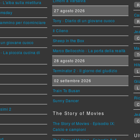
Limoni a Varsavia
L'alba sulla mietitura
R
27 agosto 2026
omsday
Ca
Tony - Diario di un giovane cuoco
R
cammino per ricominciare
Il Cileno
Jea
C
Sheep in the Box
i un giovane cuoco
Mag
Marco Bellocchio - La porta della realtà
- La piccola cucina di
T
28 agosto 2026
Hi
Terminator 2 - Il giorno del giudizio
L
02 settembre 2026
Giù
L
Train To Busan
Ric
Sunny Dancer
C
esimi 2
The Story of Movies
Jea
C
The Story of Movies - Episodio IX:
Calcio e campioni
Ul
ud
The Story of Movies - Episodio 8: Il