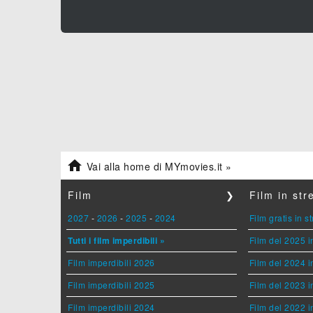

Vai alla home di MYmovies.it »
Film
❯
Film in st
2027
-
2026
-
2025
-
2024
Film gratis in 
Tutti i film imperdibili »
Film del 2025 i
Film imperdibili 2026
Film del 2024 i
Film imperdibili 2025
Film del 2023 i
Film imperdibili 2024
Film del 2022 i