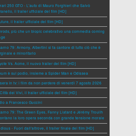
rari 250 GTO - L'auto di Mauro Forghieri che Salvò
anello, il trailer ufficiale del film [HD]
ture, il trailer ufficiale del film [HD]
rods, più che un biopic celebrativo una commedia coming
age
arno 79: Armony, Albertini si fa cantore di tutto ciò che è
ginale e minoritario
ote Vs. Acme, il nuovo trailer del film [HD]
um è sul podio, insieme a Spider Man e Odissea
sera in tv: i film da non perdere di venerdì 7 agosto 2026
Città dei Vivi, il trailer ufficiale del film [HD]
dio a Francesco Guccini
arno 79: The Green Eyes, Fanny Liatard e Jérémy Trouilh
rontano la loro opera seconda con grande tensione morale
idious - Fuori dall'altrove, il trailer finale del film [HD]