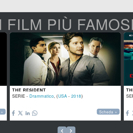
I FILM PIÙ FAMOS
THE RESIDENT
TH
SERIE -
Drammatico
, (
USA
-
2018
)
SE


 »
Scheda »