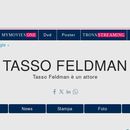
Dvd
Poster
MYMOVIE
S
ONE
TROV
A
STREAMING
ogle »
TASSO FELDMAN
Tasso Feldman è un attore
News
Stampa
Foto