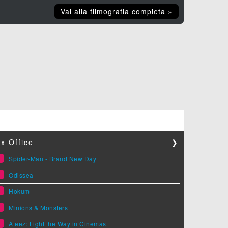
Vai alla filmografia completa »
x Office
❯
1
Spider-Man - Brand New Day
2
Odissea
3
Hokum
4
Minions & Monsters
5
Ateez: Light the Way in Cinemas