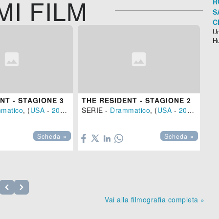
MI FILM
R
S
C
Un
H
NT - STAGIONE 3
THE RESIDENT - STAGIONE 2
TH
matico
, (
USA
-
2020
)
SERIE -
Drammatico
, (
USA
-
2019
)
SE


Scheda »
Scheda »
Vai alla filmografia completa »