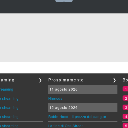
reaming
❯
Prossimamente
❯
Bo
streaming
11 agosto 2026
n streaming
Nimrods
n streaming
12 agosto 2026
n streaming
Robin Hood - Il prezzo del sangue
n streaming
La fine di Oak Street