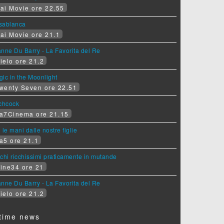
ai Movie ore 22.55
sablanca
ai Movie ore 21.1
nne Du Barry - La Favorita del Re
ielo ore 21.2
ic in the Moonlight
wenty Seven ore 22.51
tchcock
a7Cinema ore 21.15
 le mani dalle nostre figlie
a5 ore 21.1
chi ricchissimi praticamente in mutande
ine34 ore 21
nne Du Barry - La Favorita del Re
ielo ore 21.2
time news