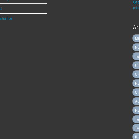
Gra
mil
st
shatter
Ar
Mi
N
Tu
I 
C
Ro
Ci
Au
R
Te
Tu
Il