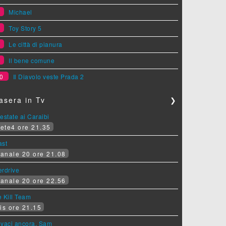
6
Michael
7
Toy Story 5
8
Le città di pianura
9
Il bene comune
0
Il Diavolo veste Prada 2
asera in Tv
❯
estate ai Caraibi
ete4 ore 21.35
ast
anale 20 ore 21.08
erdrive
anale 20 ore 22.56
 Kill Team
is ore 21.15
ovaci ancora, Sam