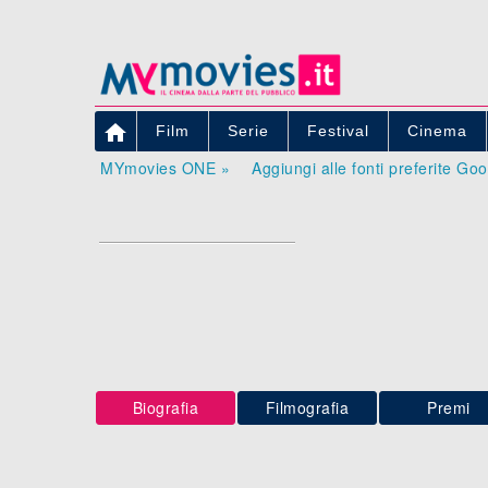

Film
Serie
Festival
Cinema
MYmovies ONE »
Aggiungi alle fonti preferite Go
Biografia
Filmografia
Premi