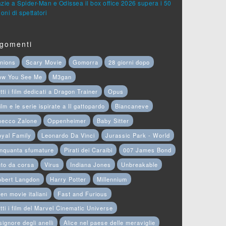
zie a Spider-Man e Odissea il box office 2026 supera i 50
ioni di spettatori
gomenti
nions
Scary Movie
Gomorra
28 giorni dopo
ow You See Me
M3gan
tti i film dedicati a Dragon Trainer
Opus
film e le serie ispirate a Il gattopardo
Biancaneve
hecco Zalone
Oppenheimer
Baby Sitter
yal Family
Leonardo Da Vinci
Jurassic Park - World
nquanta sfumature
Pirati dei Caraibi
007 James Bond
to da corsa
Virus
Indiana Jones
Unbreakable
obert Langdon
Harry Potter
Millennium
en movie italiani
Fast and Furious
tti i film del Marvel Cinematic Universe
 signore degli anelli
Alice nel paese delle meraviglie