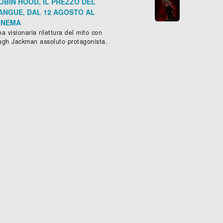
OBIN HOOD, IL PREZZO DEL
ANGUE, DAL 12 AGOSTO AL
INEMA
a visionaria rilettura del mito con
ugh Jackman assoluto protagonista.
E RESIDENT
THE ARTIST
RIE -
Drammatico
, (
USA
-
2018
)
Drammatico
, (
Francia
-
2011
), 10





Scheda »
Sched