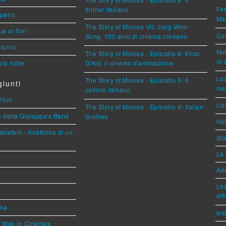
Fer
thriller italiano
ppello
Mar
The Story of Movies VII: Jung Woo-
a ai fiori
Cou
Sung, 100 anni di cinema coreano
torno
Nim
The Story of Movies - Episodio 6: Enzo
of 
ta notte
D'Alò, il cinema d'animazione
Loc
The Story of Movies - Episodio 5: Il
iunti
mar
comico italiano
Film
Coy
The Story of Movies - Episodio 4: Italian
a della Gialappa's Band
families
Hok
sistant - Anatomia di un
Sta
La 
Ad
Loc
aff
via
Ins
he Way in Cinemas