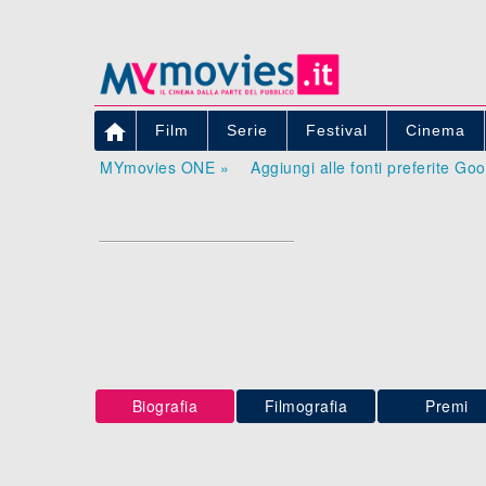

Film
Serie
Festival
Cinema
MYmovies ONE »
Aggiungi alle fonti preferite Go
Biografia
Filmografia
Premi