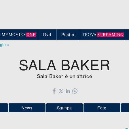
Dvd
Poster
MYMOVIE
S
ONE
TROV
A
STREAMING
ogle »
SALA BAKER
Sala Baker è un'attrice
News
Stampa
Foto