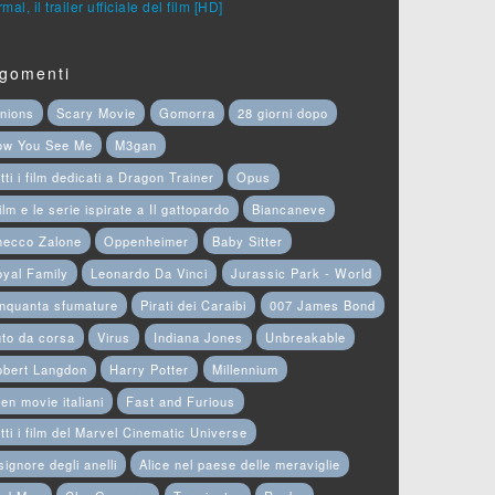
mal, il trailer ufficiale del film [HD]
gomenti
nions
Scary Movie
Gomorra
28 giorni dopo
ow You See Me
M3gan
tti i film dedicati a Dragon Trainer
Opus
film e le serie ispirate a Il gattopardo
Biancaneve
hecco Zalone
Oppenheimer
Baby Sitter
yal Family
Leonardo Da Vinci
Jurassic Park - World
nquanta sfumature
Pirati dei Caraibi
007 James Bond
to da corsa
Virus
Indiana Jones
Unbreakable
obert Langdon
Harry Potter
Millennium
en movie italiani
Fast and Furious
tti i film del Marvel Cinematic Universe
 signore degli anelli
Alice nel paese delle meraviglie