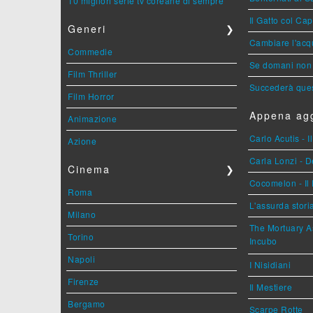
10 migliori serie tv coreane di sempre
Il Gatto col Ca
Generi
❯
Cambiare l'acqu
Commedie
Se domani non 
Film Thriller
Succederà ques
Film Horror
Appena agg
Animazione
Carlo Acutis - 
Azione
Carla Lonzi - D
Cinema
❯
Cocomelon - Il 
Roma
L'assurda stori
Milano
The Mortuary As
Torino
Incubo
Napoli
I Nisidiani
Firenze
Il Mestiere
Bergamo
Scarpe Rotte