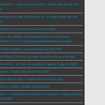
minator 2 - Il giorno del giudizio, il trailer ufficiale del film
D]
emoth! Una vita. Da ricomporre., il teaser trailer del film
D]
ident Evil, il trailer ufficiale del film [HD]
arno 79: Ketticè, un adolescente in cerca di senso
'interno di un mondo programmaticamente insensato
 Echo Chamber, il teaser trailer del film [HD]
der Man e Odissea: la super coppia continua a correre
sera in tv: i film da non perdere di sabato 8 agosto 2026
yface, il trailer ufficiale del film [HD]
zilla Minus Zero, il teaser trailer del film [HD]
penti, il trailer ufficiale del film [HD]
enzo - L'incredibile avventura di Jovanotti, il trailer ufficiale
 film [HD]