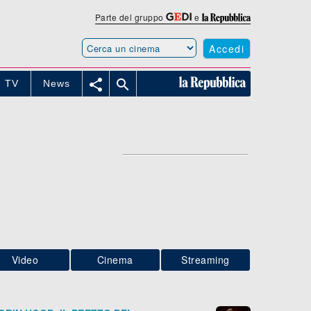
Parte del gruppo
e
Accedi


TV
News
Video
Cinema
Streaming