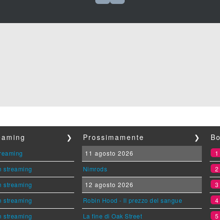
reaming
❯
Prossimamente
❯
Bo
streaming
11 agosto 2026
n streaming
Nimrods
n streaming
12 agosto 2026
n streaming
Robin Hood - Il prezzo del sangue
n streaming
La fine di Oak Street