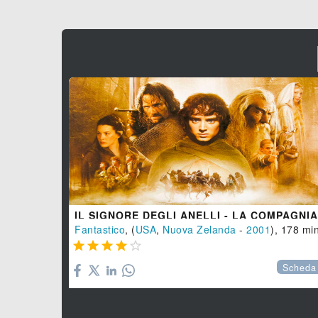
Fantastico
, (
USA
,
Nuova Zelanda
-
2001
), 178 min





Scheda