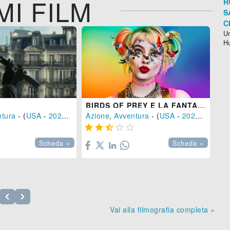
MI FILM
R
S
C
Un
H
BIRDS OF PREY E LA FANTASMAGORICA RINASCITA DI HARLEY QUINN
n.
ntura
- (
USA
-
2023
), 113 min.
Azione
,
Avventura
- (
USA
-
2020
), 109 m






SE
Scheda »
Scheda »

Vai alla filmografia completa »