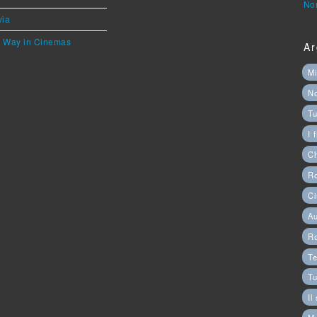
Nor
via
he Way in Cinemas
Ar
Mi
N
Tu
I 
C
Ro
Ci
Au
R
Te
Tu
Il