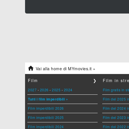

Vai alla home di MYmovies.it »
Film
❯
Film in st
2027
-
2026
-
2025
-
2024
Film gratis in 
Tutti i film imperdibili »
Film del 2025 i
Film imperdibili 2026
Film del 2024 i
Film imperdibili 2025
Film del 2023 i
Film imperdibili 2024
Film del 2022 i