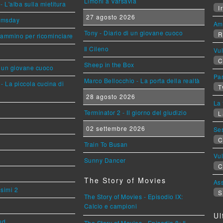
Limoni a Varsavia
L'alba sulla mietitura
Ir
27 agosto 2026
omsday
Am
Tony - Diario di un giovane cuoco
R
cammino per ricominciare
Il Cileno
Vu
C
Sheep in the Box
i un giovane cuoco
Par
Marco Bellocchio - La porta della realtà
- La piccola cucina di
T
28 agosto 2026
La 
Terminator 2 - Il giorno del giudizio
L
02 settembre 2026
Se
C
Train To Busan
Vu
Sunny Dancer
C
The Story of Movies
Ass
esimi 2
S
The Story of Movies - Episodio IX:
Calcio e campioni
Ul
ud
The Story of Movies - Episodio 8: Il