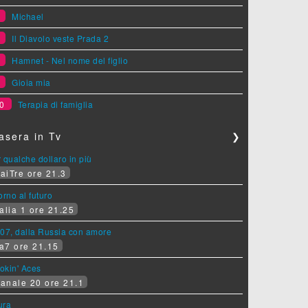
6
Michael
7
Il Diavolo veste Prada 2
8
Hamnet - Nel nome del figlio
9
Gioia mia
0
Terapia di famiglia
asera in Tv
❯
 qualche dollaro in più
aiTre ore 21.3
orno al futuro
alia 1 ore 21.25
07, dalla Russia con amore
a7 ore 21.15
okin' Aces
anale 20 ore 21.1
ura