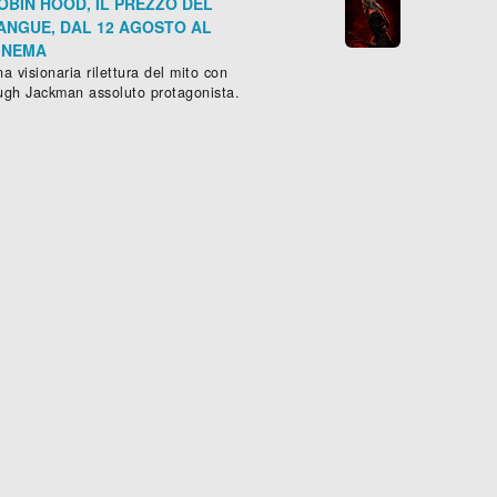
OBIN HOOD, IL PREZZO DEL
ANGUE, DAL 12 AGOSTO AL
INEMA
a visionaria rilettura del mito con
ugh Jackman assoluto protagonista.
in.
THE MANDALORIAN - STAGIONE 2
RIE -
Azione
,
Avventura
,
Fantascienza
SERIE -
- (
USA
Azione
-
2020
,
Avventura
)
,
Fantasci

Scheda »
Sched