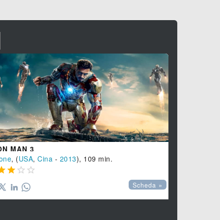
I
ON MAN 3
RED ZONE 
one
, (
USA
,
Cina
-
2013
), 109 min.
Azione
,
Thril








Scheda »