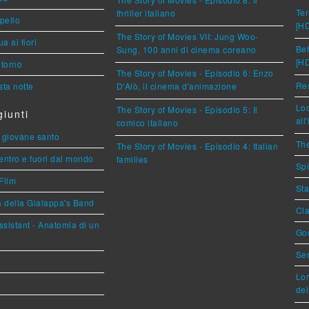
Ter
thriller italiano
ppello
[H
The Story of Movies VII: Jung Woo-
a ai fiori
Beh
Sung, 100 anni di cinema coreano
[H
torno
The Story of Movies - Episodio 6: Enzo
Res
ta notte
D'Alò, il cinema d'animazione
Loc
The Story of Movies - Episodio 5: Il
iunti
all
comico italiano
Il giovane santo
The
The Story of Movies - Episodio 4: Italian
entro e fuori dal mondo
families
Spi
Film
Sta
a della Gialappa's Band
Cla
sistant - Anatomia di un
God
Ser
Lor
del