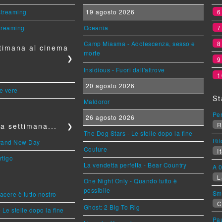
 streaming
19 agosto 2026
streaming
Oceania
Camp Miasma - Adolescenza, sesso e
timana al cinema
morte
❯
Insidious - Fuori dall'altrove
1
20 agosto 2026
le vere
St
Maldoror
Per
26 agosto 2026
R
a settimana...
❯
The Dog Stars - Le stelle dopo la fine
Rit
Brand New Day
Couture
It
rtigo
La vendetta perfetta - Bear Country
A 0
L
One Night Only - Quando tutto è
possibile
Sm
piacere è tutto nostro
C
Ghost: 2 Big To Rig
 Le stelle dopo la fine
Pa