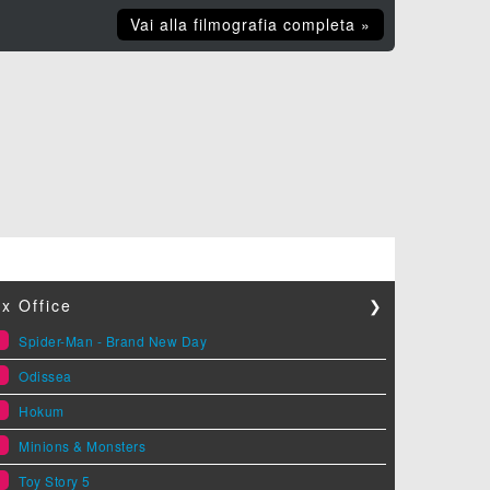
Vai alla filmografia completa »
x Office
❯
1
Spider-Man - Brand New Day
2
Odissea
3
Hokum
4
Minions & Monsters
5
Toy Story 5