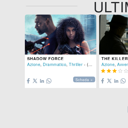
ULTI
SHADOW FORCE
THE KILLER
Azione
,
Drammatico
,
Thriller
- (
USA
-
2025
Azione
), 104 mi
,
Avve





Scheda »