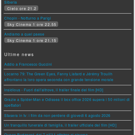
Siberia
Cielo ore 21.2
Chopin - Notturno a Parigi
Sky Cinema 1 ore 22.55
Andiamo a quel paese
Sky Cinema 1 ore 21.15
Ultime news
Addio a Francesco Guccini
Locarno 79: The Green Eyes, Fanny Liatard e Jérémy Trouilh
affrontano la loro opera seconda con grande tensione morale
Insidious - Fuori dall'altrove, il trailer finale del film [HD]
Grazie a Spider-Man e Odissea il box office 2026 supera i 50 milioni di
spettatori
Stasera in tv: i film da non perdere di giovedì 6 agosto 2026
Un tranquillo funerale di famiglia, il trailer ufficiale del film [HD]
Queen Budapest, dal 7 all'11 ottobre al cinema