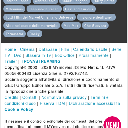
Indiana Jones
Unbreakable
Robert Langdon
Harry Potter
Millennium
Teen movie italiani
Fast and Furious
Tutti i film del Marvel Cinematic Universe
Il signore degli anelli
Alice nel paese delle meraviglie
Mad Max
Che Guevara
Terminator
Rocky
Home
|
Cinema
|
Database
|
Film
|
Calendario Uscite
|
Serie
TV
|
Dvd
|
Stasera in Tv
|
Box Office
|
Prossimamente
|
Trailer
|
TROVASTREAMING
Copyright© 2000 - 2026 MYmovies.it® Mo-Net s.r.l. P.IVA:
05056400483 Licenza Siae n. 2792/I/2742.
Società soggetta all'attività di direzione e coordinamento di
GEDI Gruppo Editoriale S.p.A. Tutti i diritti riservati. È vietata
la riproduzione anche parziale.
Credits
|
Contatti
|
Normativa sulla privacy
|
Termini e
condizioni d'uso
|
Riserva TDM
|
Dichiarazione accessibilità
|
Cookie Policy
Il riesame e il controllo editoriale dei contenuti del presente sito
sono affidati al team di MYmovies e al direttore responsabile.