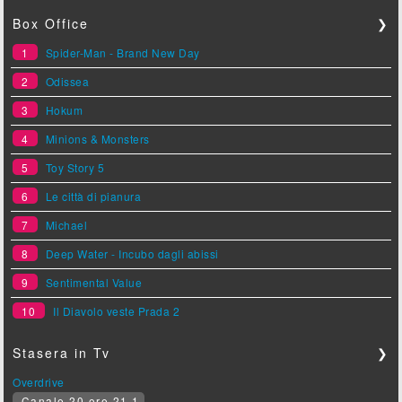
Box Office
❯
1
Spider-Man - Brand New Day
2
Odissea
3
Hokum
4
Minions & Monsters
5
Toy Story 5
6
Le città di pianura
7
Michael
8
Deep Water - Incubo dagli abissi
9
Sentimental Value
10
Il Diavolo veste Prada 2
Stasera in Tv
❯
Overdrive
Canale 20 ore 21.1