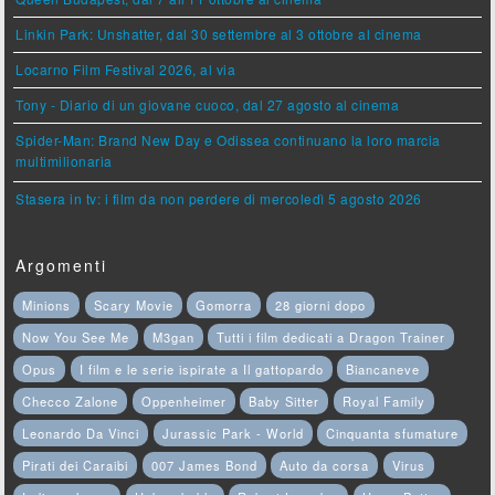
Linkin Park: Unshatter, dal 30 settembre al 3 ottobre al cinema
Locarno Film Festival 2026, al via
Tony - Diario di un giovane cuoco, dal 27 agosto al cinema
Spider-Man: Brand New Day e Odissea continuano la loro marcia
multimilionaria
Stasera in tv: i film da non perdere di mercoledì 5 agosto 2026
Argomenti
Minions
Scary Movie
Gomorra
28 giorni dopo
Now You See Me
M3gan
Tutti i film dedicati a Dragon Trainer
Opus
I film e le serie ispirate a Il gattopardo
Biancaneve
Checco Zalone
Oppenheimer
Baby Sitter
Royal Family
Leonardo Da Vinci
Jurassic Park - World
Cinquanta sfumature
Pirati dei Caraibi
007 James Bond
Auto da corsa
Virus