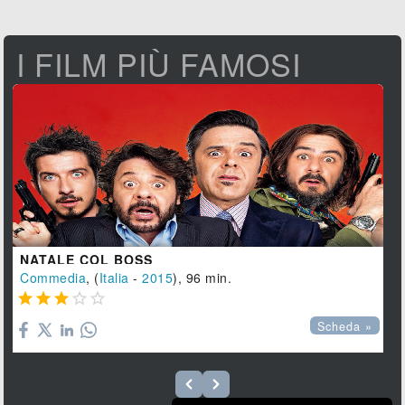
I FILM PIÙ FAMOSI
NATALE COL BOSS
Commedia
, (
Italia
-
2015
), 96 min.





Scheda »