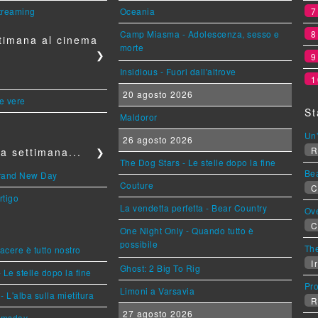
streaming
Oceania
Camp Miasma - Adolescenza, sesso e
timana al cinema
morte
❯
Insidious - Fuori dall'altrove
1
20 agosto 2026
le vere
St
Maldoror
Un'
26 agosto 2026
R
a settimana...
❯
The Dog Stars - Le stelle dopo la fine
Be
Brand New Day
Couture
C
rtigo
La vendetta perfetta - Bear Country
Ov
C
One Night Only - Quando tutto è
possibile
The
piacere è tutto nostro
Ir
Ghost: 2 Big To Rig
 Le stelle dopo la fine
Pr
Limoni a Varsavia
L'alba sulla mietitura
R
27 agosto 2026
omsday