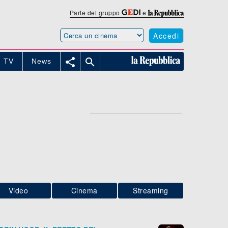
Parte del gruppo
e
Accedi


TV
News
Video
Cinema
Streaming