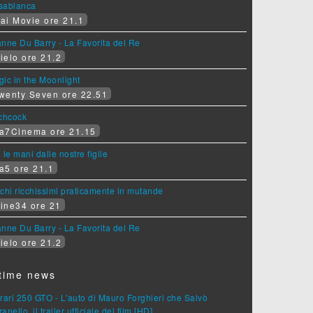
sablanca
ai Movie ore 21.1
nne Du Barry - La Favorita del Re
ielo ore 21.2
ic in the Moonlight
wenty Seven ore 22.51
tchcock
a7Cinema ore 21.15
 le mani dalle nostre figlie
a5 ore 21.1
chi ricchissimi praticamente in mutande
ine34 ore 21
nne Du Barry - La Favorita del Re
ielo ore 21.2
time news
rari 250 GTO - L'auto di Mauro Forghieri che Salvò
anello, il trailer ufficiale del film [HD]