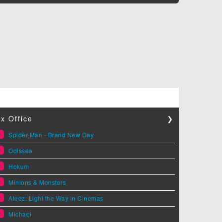
x Office
❯
1
Spider-Man - Brand New Day
2
Odissea
3
Hokum
4
Minions & Monsters
5
Ateez: Light the Way in Cinemas
6
Michael