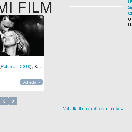
MI FILM
R
S
C
Un
H
(
Polonia
-
2018
), 85 min.

Scheda »
Vai alla filmografia completa »