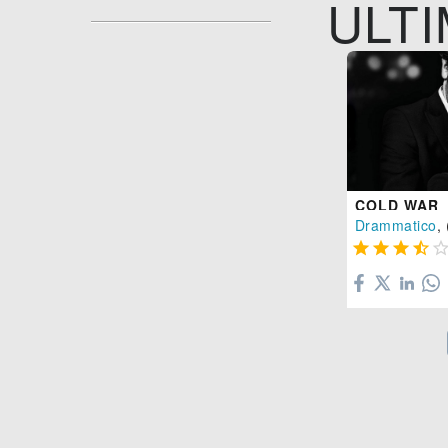
ULTI
COLD WAR
Drammatico
, 



