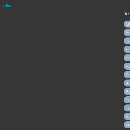
shatter
Ar
Mi
N
Tu
I 
C
Ro
Ci
Au
R
Te
Tu
Il
M