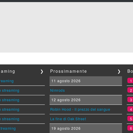
reaming
❯
Prossimamente
❯
Bo
streaming
11 agosto 2026
n streaming
Nimrods
n streaming
12 agosto 2026
n streaming
Robin Hood - Il prezzo del sangue
n streaming
La fine di Oak Street
 streaming
19 agosto 2026