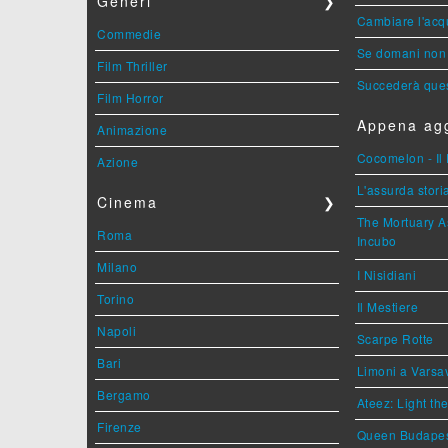
Generi
❯
Cambiare l'acqu
Commedie
Se domani non 
Film Thriller
Succederà ques
Film Horror
Appena agg
Animazione
Cocomelon - Il 
Azione
L'assurda stori
Cinema
❯
The Mortuary As
Roma
Incubo
Milano
I Nisidiani
Torino
Il Mestiere
Napoli
Scarpe Rotte
Bari
Limoni a Varsa
Bergamo
Ateez: Light t
Firenze
Queen Budape