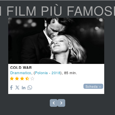
I FILM PIÙ FAMOS
COLD WAR
Drammatico
, (
Polonia
-
2018
), 85 min.





Scheda »