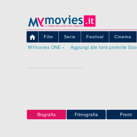

Film
Serie
Festival
Cinema
MYmovies ONE »
Aggiungi alle fonti preferite Go
Biografia
Filmografia
Premi