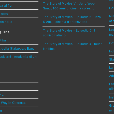
The Story of Movies VII: Jung Woo-
a ai fiori
Cou
Sung, 100 anni di cinema coreano
torno
Nim
The Story of Movies - Episodio 6: Enzo
of 
ta notte
D'Alò, il cinema d'animazione
Loc
The Story of Movies - Episodio 5: Il
iunti
mar
comico italiano
Film
Coy
The Story of Movies - Episodio 4: Italian
a della Gialappa's Band
families
Hok
sistant - Anatomia di un
Sta
La 
Ad
Loc
aff
via
Ins
he Way in Cinemas
Gra
mil
st