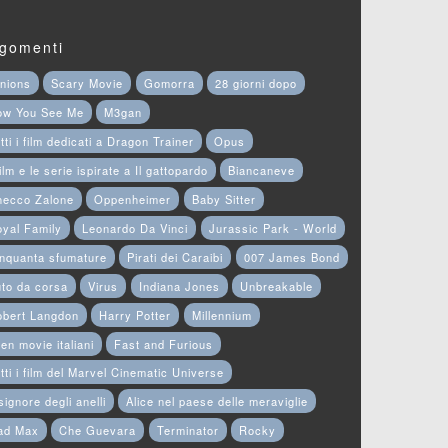
gomenti
nions
Scary Movie
Gomorra
28 giorni dopo
ow You See Me
M3gan
tti i film dedicati a Dragon Trainer
Opus
film e le serie ispirate a Il gattopardo
Biancaneve
hecco Zalone
Oppenheimer
Baby Sitter
yal Family
Leonardo Da Vinci
Jurassic Park - World
nquanta sfumature
Pirati dei Caraibi
007 James Bond
to da corsa
Virus
Indiana Jones
Unbreakable
obert Langdon
Harry Potter
Millennium
en movie italiani
Fast and Furious
tti i film del Marvel Cinematic Universe
 signore degli anelli
Alice nel paese delle meraviglie
ad Max
Che Guevara
Terminator
Rocky