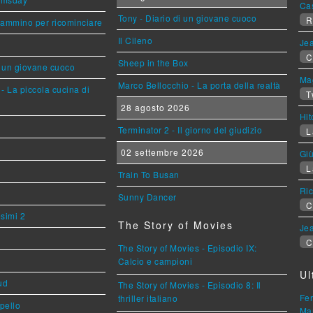
Ca
Tony - Diario di un giovane cuoco
R
cammino per ricominciare
Il Cileno
Jea
C
Sheep in the Box
i un giovane cuoco
Mag
Marco Bellocchio - La porta della realtà
- La piccola cucina di
T
28 agosto 2026
Hi
Terminator 2 - Il giorno del giudizio
L
02 settembre 2026
Giù
L
Train To Busan
Ric
Sunny Dancer
C
esimi 2
The Story of Movies
Jea
C
The Story of Movies - Episodio IX:
Calcio e campioni
Ul
ud
The Story of Movies - Episodio 8: Il
Fer
thriller italiano
ppello
Mar