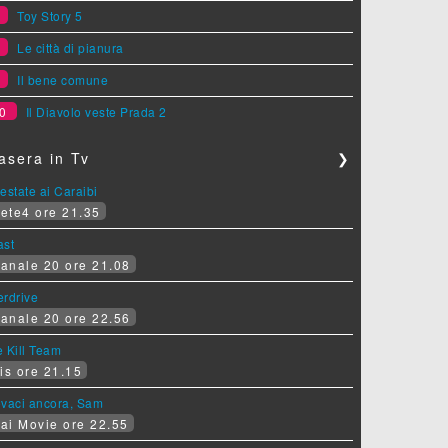
7
Toy Story 5
8
Le città di pianura
9
Il bene comune
0
Il Diavolo veste Prada 2
asera in Tv
❯
estate ai Caraibi
ete4 ore 21.35
ast
anale 20 ore 21.08
erdrive
anale 20 ore 22.56
 Kill Team
is ore 21.15
ovaci ancora, Sam
ai Movie ore 22.55