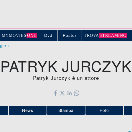
Dvd
Poster
MYMOVIE
S
ONE
TROV
A
STREAMING
ogle »
PATRYK JURCZYK
Patryk Jurczyk è un attore
News
Stampa
Foto