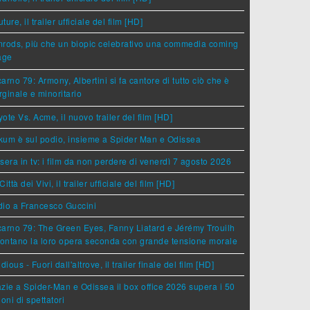
ture, il trailer ufficiale del film [HD]
rods, più che un biopic celebrativo una commedia coming
age
arno 79: Armony, Albertini si fa cantore di tutto ciò che è
ginale e minoritario
ote Vs. Acme, il nuovo trailer del film [HD]
um è sul podio, insieme a Spider Man e Odissea
sera in tv: i film da non perdere di venerdì 7 agosto 2026
Città dei Vivi, il trailer ufficiale del film [HD]
dio a Francesco Guccini
arno 79: The Green Eyes, Fanny Liatard e Jérémy Trouilh
rontano la loro opera seconda con grande tensione morale
idious - Fuori dall'altrove, il trailer finale del film [HD]
zie a Spider-Man e Odissea il box office 2026 supera i 50
ioni di spettatori