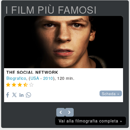
I FILM PIÙ FAMOSI
THE SOCIAL NETWORK
Biografico
, (
USA
-
2010
), 120 min.





Scheda »
Vai alla filmografia completa »