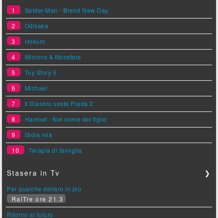
1
Spider-Man - Brand New Day
2
Odissea
3
Hokum
4
Minions & Monsters
5
Toy Story 5
6
Michael
7
Il Diavolo veste Prada 2
8
Hamnet - Nel nome del figlio
9
Gioia mia
10
Terapia di famiglia
Stasera in Tv
❯
Per qualche dollaro in più
RaiTre ore 21.3
Ritorno al futuro