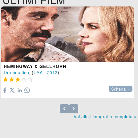
HEMINGWAY & GELLHORN
Drammatico
, (
USA
-
2012
)





Scheda »
Vai alla filmografia completa »