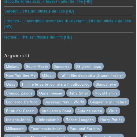
Godzilla Minus Zero, il teaser trailer del film [HD]
Serpenti, il trailer ufficiale del film [HD]
Lorenzo - L'incredibile avventura di Jovanotti, il trailer ufficiale del film
[HD]
Normal, il trailer ufficiale del film [HD]
Argomenti
Minions
Scary Movie
Gomorra
28 giorni dopo
Now You See Me
M3gan
Tutti i film dedicati a Dragon Trainer
Opus
I film e le serie ispirate a Il gattopardo
Biancaneve
Checco Zalone
Oppenheimer
Baby Sitter
Royal Family
Leonardo Da Vinci
Jurassic Park - World
Cinquanta sfumature
Pirati dei Caraibi
007 James Bond
Auto da corsa
Virus
Indiana Jones
Unbreakable
Robert Langdon
Harry Potter
Millennium
Teen movie italiani
Fast and Furious