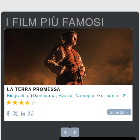
I FILM PIÙ FAMOSI
LA TERRA PROMESSA
Biografico
, (
Danimarca
,
Svezia
,
Norvegia
,
Germania
-
2023
), 





Scheda »