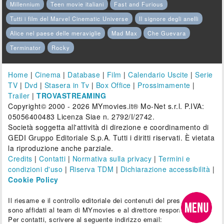
Millennium
Teen movie italiani
Fast and Furious
Tutti i film del Marvel Cinematic Universe
Il signore degli anelli
Alice nel paese delle meraviglie
Mad Max
Che Guevara
Terminator
Rocky
Home
|
Cinema
|
Database
|
Film
|
Calendario Uscite
|
Serie
TV
|
Dvd
|
Stasera in Tv
|
Box Office
|
Prossimamente
|
Trailer
|
TROVASTREAMING
Copyright© 2000 - 2026 MYmovies.it® Mo-Net s.r.l. P.IVA:
05056400483 Licenza Siae n. 2792/I/2742.
Società soggetta all'attività di direzione e coordinamento di
GEDI Gruppo Editoriale S.p.A. Tutti i diritti riservati. È vietata
la riproduzione anche parziale.
Credits
|
Contatti
|
Normativa sulla privacy
|
Termini e
condizioni d'uso
|
Riserva TDM
|
Dichiarazione accessibilità
|
Cookie Policy
Il riesame e il controllo editoriale dei contenuti del presente sito
sono affidati al team di MYmovies e al direttore responsabile.
Per contatti, scrivere al seguente indirizzo email: