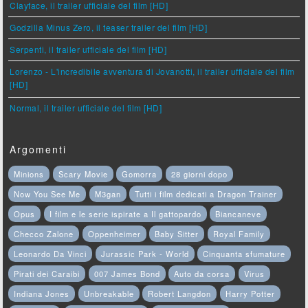
Clayface, il trailer ufficiale del film [HD]
Godzilla Minus Zero, il teaser trailer del film [HD]
Serpenti, il trailer ufficiale del film [HD]
Lorenzo - L'incredibile avventura di Jovanotti, il trailer ufficiale del film
[HD]
Normal, il trailer ufficiale del film [HD]
Argomenti
Minions
Scary Movie
Gomorra
28 giorni dopo
Now You See Me
M3gan
Tutti i film dedicati a Dragon Trainer
Opus
I film e le serie ispirate a Il gattopardo
Biancaneve
Checco Zalone
Oppenheimer
Baby Sitter
Royal Family
Leonardo Da Vinci
Jurassic Park - World
Cinquanta sfumature
Pirati dei Caraibi
007 James Bond
Auto da corsa
Virus
Indiana Jones
Unbreakable
Robert Langdon
Harry Potter