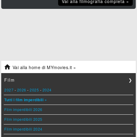
Vai alla filmografia completa »

Vai alla home di MYmovies.it »
Film
❯
2027
-
2026
-
2025
-
2024
Tutti i film imperdibili »
Film imperdibili 2026
Film imperdibili 2025
Film imperdibili 2024