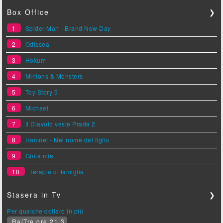
Box Office
❯
1
Spider-Man - Brand New Day
2
Odissea
3
Hokum
4
Minions & Monsters
5
Toy Story 5
6
Michael
7
Il Diavolo veste Prada 2
8
Hamnet - Nel nome del figlio
9
Gioia mia
10
Terapia di famiglia
Stasera in Tv
❯
Per qualche dollaro in più
RaiTre ore 21.3