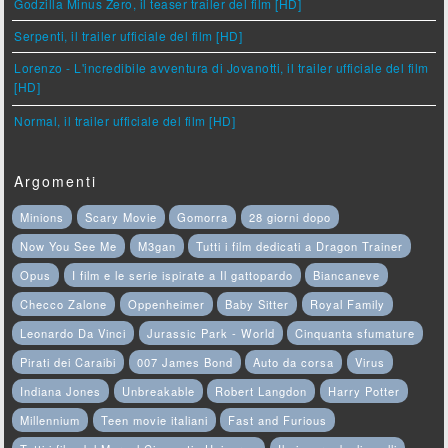
Godzilla Minus Zero, il teaser trailer del film [HD]
Serpenti, il trailer ufficiale del film [HD]
Lorenzo - L'incredibile avventura di Jovanotti, il trailer ufficiale del film
[HD]
Normal, il trailer ufficiale del film [HD]
Argomenti
Minions
Scary Movie
Gomorra
28 giorni dopo
Now You See Me
M3gan
Tutti i film dedicati a Dragon Trainer
Opus
I film e le serie ispirate a Il gattopardo
Biancaneve
Checco Zalone
Oppenheimer
Baby Sitter
Royal Family
Leonardo Da Vinci
Jurassic Park - World
Cinquanta sfumature
Pirati dei Caraibi
007 James Bond
Auto da corsa
Virus
Indiana Jones
Unbreakable
Robert Langdon
Harry Potter
Millennium
Teen movie italiani
Fast and Furious