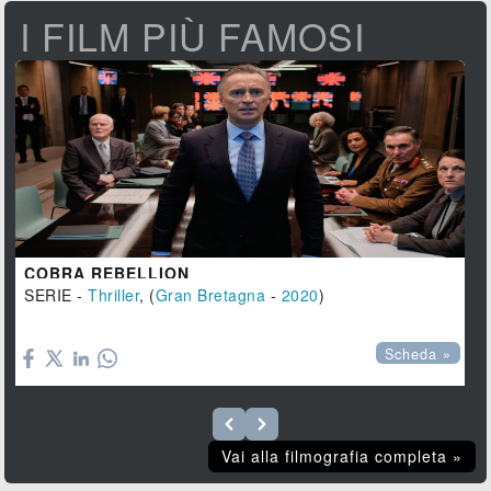
I FILM PIÙ FAMOSI
COBRA REBELLION
SERIE -
Thriller
, (
Gran Bretagna
-
2020
)

Scheda »
Vai alla filmografia completa »