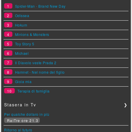
1
Spider-Man - Brand New Day
2
Odissea
3
Hokum
4
Minions & Monsters
5
Toy Story 5
6
Michael
7
Il Diavolo veste Prada 2
8
Hamnet - Nel nome del figlio
9
Gioia mia
10
Terapia di famiglia
Stasera in Tv
❯
Per qualche dollaro in più
RaiTre ore 21.3
Ritorno al futuro