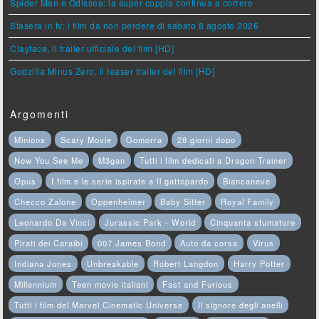
Spider Man e Odissea: la super coppia continua a correre
Stasera in tv: i film da non perdere di sabato 8 agosto 2026
Clayface, il trailer ufficiale del film [HD]
Godzilla Minus Zero, il teaser trailer del film [HD]
Argomenti
Minions
Scary Movie
Gomorra
28 giorni dopo
Now You See Me
M3gan
Tutti i film dedicati a Dragon Trainer
Opus
I film e le serie ispirate a Il gattopardo
Biancaneve
Checco Zalone
Oppenheimer
Baby Sitter
Royal Family
Leonardo Da Vinci
Jurassic Park - World
Cinquanta sfumature
Pirati dei Caraibi
007 James Bond
Auto da corsa
Virus
Indiana Jones
Unbreakable
Robert Langdon
Harry Potter
Millennium
Teen movie italiani
Fast and Furious
Tutti i film del Marvel Cinematic Universe
Il signore degli anelli