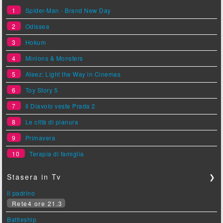
1
Spider-Man - Brand New Day
2
Odissea
3
Hokum
4
Minions & Monsters
5
Ateez: Light the Way in Cinemas
6
Toy Story 5
7
Il Diavolo veste Prada 2
8
Le città di pianura
9
Primavera
10
Terapia di famiglia
Stasera in Tv
❯
Il padrino
Rete4 ore 21.3
Battleship