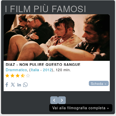
I FILM PIÙ FAMOSI
DIAZ - NON PULIRE QUESTO SANGUE
Drammatico
, (
Italia
-
2012
), 120 min.





Scheda »
Vai alla filmografia completa »