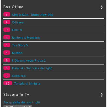
Box Office
❯
1
Spider-Man - Brand New Day
2
Odissea
3
Hokum
4
Minions & Monsters
5
Toy Story 5
6
Michael
7
Il Diavolo veste Prada 2
8
Hamnet - Nel nome del figlio
9
Gioia mia
10
Terapia di famiglia
Stasera in Tv
❯
Per qualche dollaro in più