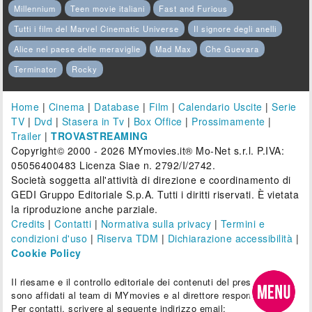
Millennium
Teen movie italiani
Fast and Furious
Tutti i film del Marvel Cinematic Universe
Il signore degli anelli
Alice nel paese delle meraviglie
Mad Max
Che Guevara
Terminator
Rocky
Home
|
Cinema
|
Database
|
Film
|
Calendario Uscite
|
Serie
TV
|
Dvd
|
Stasera in Tv
|
Box Office
|
Prossimamente
|
Trailer
|
TROVASTREAMING
Copyright© 2000 - 2026 MYmovies.it® Mo-Net s.r.l. P.IVA:
05056400483 Licenza Siae n. 2792/I/2742.
Società soggetta all'attività di direzione e coordinamento di
GEDI Gruppo Editoriale S.p.A. Tutti i diritti riservati. È vietata
la riproduzione anche parziale.
Credits
|
Contatti
|
Normativa sulla privacy
|
Termini e
condizioni d'uso
|
Riserva TDM
|
Dichiarazione accessibilità
|
Cookie Policy
Il riesame e il controllo editoriale dei contenuti del presente sito
sono affidati al team di MYmovies e al direttore responsabile.
Per contatti, scrivere al seguente indirizzo email: