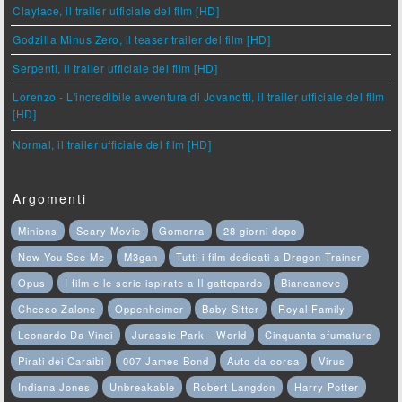
Clayface, il trailer ufficiale del film [HD]
Godzilla Minus Zero, il teaser trailer del film [HD]
Serpenti, il trailer ufficiale del film [HD]
Lorenzo - L'incredibile avventura di Jovanotti, il trailer ufficiale del film
[HD]
Normal, il trailer ufficiale del film [HD]
Argomenti
Minions
Scary Movie
Gomorra
28 giorni dopo
Now You See Me
M3gan
Tutti i film dedicati a Dragon Trainer
Opus
I film e le serie ispirate a Il gattopardo
Biancaneve
Checco Zalone
Oppenheimer
Baby Sitter
Royal Family
Leonardo Da Vinci
Jurassic Park - World
Cinquanta sfumature
Pirati dei Caraibi
007 James Bond
Auto da corsa
Virus
Indiana Jones
Unbreakable
Robert Langdon
Harry Potter