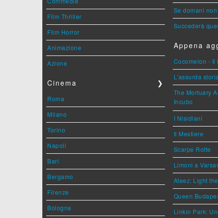
Commedie
Se domani non 
Film Thriller
Succederà ques
Film Horror
Appena agg
Animazione
Cocomelon - Il 
Azione
L'assurda stori
Cinema
❯
The Mortuary As
Roma
Incubo
Milano
I Nisidiani
Torino
Il Mestiere
Napoli
Scarpe Rotte
Bari
Limoni a Varsa
Bergamo
Ateez: Light t
Firenze
Queen Budape
Bologna
Linkin Park: Un