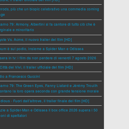
rods, più che un biopic celebrativo una commedia coming
age
arno 79: Armony, Albertini si fa cantore di tutto ciò che è
ginale e minoritario
ote Vs. Acme, il nuovo trailer del film [HD]
um è sul podio, insieme a Spider Man e Odissea
sera in tv: i film da non perdere di venerdì 7 agosto 2026
Città dei Vivi, il trailer ufficiale del film [HD]
dio a Francesco Guccini
arno 79: The Green Eyes, Fanny Liatard e Jérémy Trouilh
rontano la loro opera seconda con grande tensione morale
idious - Fuori dall'altrove, il trailer finale del film [HD]
zie a Spider-Man e Odissea il box office 2026 supera i 50
ioni di spettatori