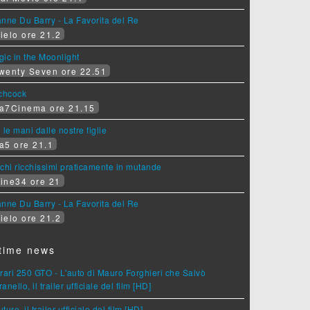
nne Du Barry - La Favorita del Re
ielo ore 21.2
ic in the Moonlight
wenty Seven ore 22.51
tchcock
a7Cinema ore 21.15
 le mani dalle nostre figlie
a5 ore 21.1
chi ricchissimi praticamente in mutande
ine34 ore 21
nne Du Barry - La Favorita del Re
ielo ore 21.2
time news
rari 250 GTO - L'auto di Mauro Forghieri che Salvò
anello, il trailer ufficiale del film [HD]
ture, il trailer ufficiale del film [HD]