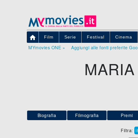

Film
Serie
Festival
Cinema
MYmovies ONE »
Aggiungi alle fonti preferite Go
MARIA
Biografia
Filmografia
Premi
Filtra: