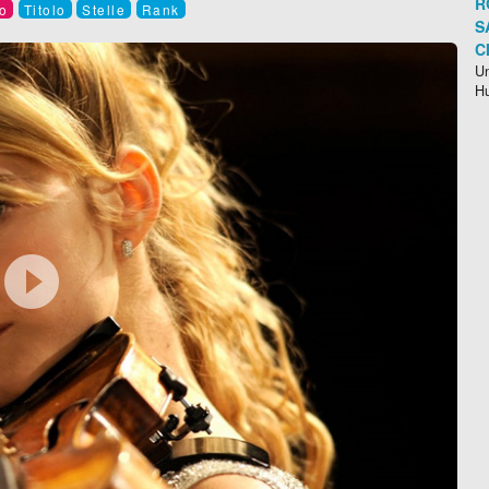
R
o
Titolo
Stelle
Rank
S
C
Un
H
