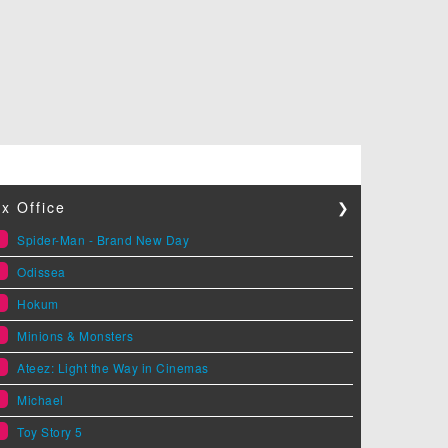
x Office
❯
1
Spider-Man - Brand New Day
2
Odissea
3
Hokum
4
Minions & Monsters
5
Ateez: Light the Way in Cinemas
6
Michael
7
Toy Story 5