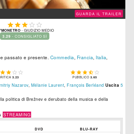
GUARDA IL TRAILER





YMONETRO
- GIUDIZIO MEDIO
3.29
- CONSIGLIATO SÌ
re passato e presente.
Commedia
,
Francia
,
Italia
,









CRITICA
3.23
PUBBLICO
3.65
mitriy Nazarov
,
Mélanie Laurent
,
François Berléand
Uscita
5
lla politica di Brežnev e derubato della musica e della
A
STREAMING
DVD
BLU-RAY