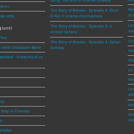
Sung, 100 anni di cinema coreano
torno
Nim
The Story of Movies - Episodio 6: Enzo
of 
ta notte
D'Alò, il cinema d'animazione
Loc
The Story of Movies - Episodio 5: Il
iunti
mar
comico italiano
Film
Coy
The Story of Movies - Episodio 4: Italian
a della Gialappa's Band
families
Hok
sistant - Anatomia di un
Sta
La 
Ad
Loc
aff
via
Ins
he Way in Cinemas
Gra
mil
st
shatter