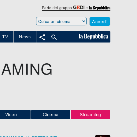
Parte del gruppo
e
Accedi


TV
News
EAMING
Video
Cinema
Streaming