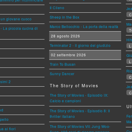
Il Cileno
Jea
C
Sheep in the Box
i un giovane cuoco
Mag
Marco Bellocchio - La porta della realtà
- La piccola cucina di
T
28 agosto 2026
Hi
Terminator 2 - Il giorno del giudizio
L
02 settembre 2026
Giù
L
Train To Busan
Ric
Sunny Dancer
C
esimi 2
The Story of Movies
Jea
C
The Story of Movies - Episodio IX:
Calcio e campioni
Ul
ud
The Story of Movies - Episodio 8: Il
Fer
thriller italiano
ppello
Mar
The Story of Movies VII: Jung Woo-
a ai fiori
Cou