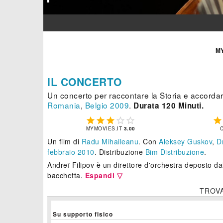
M
IL CONCERTO
Un concerto per raccontare la Storia e accorda
Romania
,
Belgio
2009
.
Durata 120 Minuti.






MYMOVIES.IT
3.00
Un film di
Radu Mihaileanu
.
Con
Aleksey Guskov
,
D
febbraio 2010
. Distribuzione
Bim Distribuzione
.
Andreï Filipov è un direttore d'orchestra deposto da
bacchetta.
Espandi ▽
TROV
Su supporto fisico