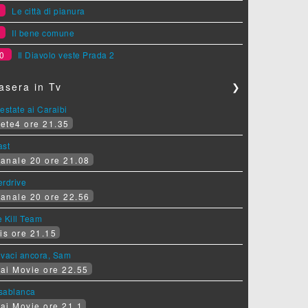
8
Le città di pianura
9
Il bene comune
0
Il Diavolo veste Prada 2
asera in Tv
❯
estate ai Caraibi
ete4 ore 21.35
ast
anale 20 ore 21.08
erdrive
anale 20 ore 22.56
 Kill Team
is ore 21.15
ovaci ancora, Sam
ai Movie ore 22.55
sablanca
ai Movie ore 21.1