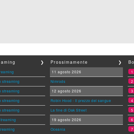
reaming
❯
Prossimamente
❯
Bo
streaming
11 agosto 2026
n streaming
Nimrods
n streaming
12 agosto 2026
n streaming
Robin Hood - Il prezzo del sangue
n streaming
La fine di Oak Street
 streaming
19 agosto 2026
streaming
Oceania