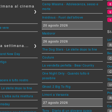
Camp Miasma - Adolescenza, sesso e
timana al cinema
morte
❯
Insidious - Fuori dall'altrove
1
20 agosto 2026
le vere
St
Maldoror
Un'
26 agosto 2026
R
a settimana...
❯
The Dog Stars - Le stelle dopo la fine
Be
Brand New Day
Couture
C
rtigo
La vendetta perfetta - Bear Country
Ov
C
One Night Only - Quando tutto è
possibile
The
piacere è tutto nostro
Ir
Ghost: 2 Big To Rig
 Le stelle dopo la fine
Pr
Limoni a Varsavia
L'alba sulla mietitura
R
27 agosto 2026
omsday
Ca
Tony - Diario di un giovane cuoco
R
cammino per ricominciare