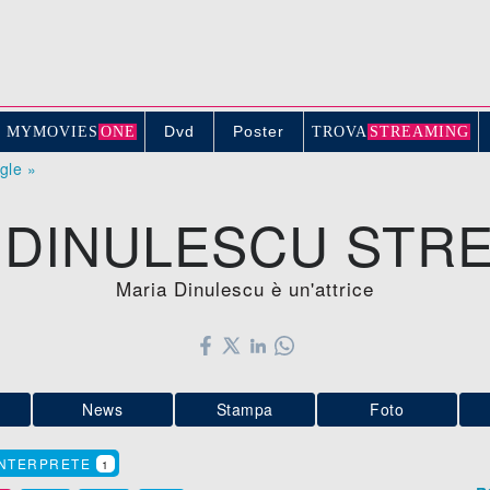
Dvd
Poster
MYMOVIE
S
ONE
TROV
A
STREAMING
ogle »
 DINULESCU STR
Maria Dinulescu è un'attrice
News
Stampa
Foto
INTERPRETE
1