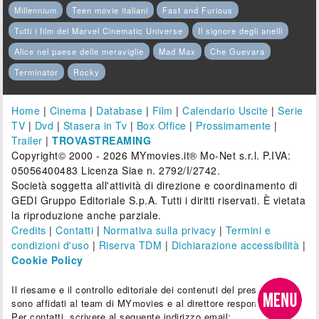
Millennium
Teen movie italiani
Fast and Furious
Tutti i film del Marvel Cinematic Universe
Il signore degli anelli
Alice nel paese delle meraviglie
Mad Max
Che Guevara
Terminator
Rocky
Home
|
Cinema
|
Database
|
Film
|
Calendario Uscite
|
Serie
TV
|
Dvd
|
Stasera in Tv
|
Box Office
|
Prossimamente
|
Trailer
|
TROVASTREAMING
Copyright© 2000 - 2026 MYmovies.it® Mo-Net s.r.l. P.IVA:
05056400483 Licenza Siae n. 2792/I/2742.
Società soggetta all'attività di direzione e coordinamento di
GEDI Gruppo Editoriale S.p.A. Tutti i diritti riservati. È vietata
la riproduzione anche parziale.
Credits
|
Contatti
|
Normativa sulla privacy
|
Termini e
condizioni d'uso
|
Riserva TDM
|
Dichiarazione accessibilità
|
Cookie Policy
Il riesame e il controllo editoriale dei contenuti del presente sito
sono affidati al team di MYmovies e al direttore responsabile.
Per contatti, scrivere al seguente indirizzo email: