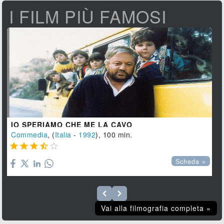
I FILM PIÙ FAMOSI
IO SPERIAMO CHE ME LA CAVO
Commedia
, (
Italia
-
1992
), 100 min.





Scheda »
Vai alla filmografia completa »