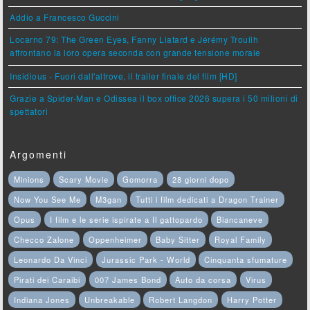
Addio a Francesco Guccini
Locarno 79: The Green Eyes, Fanny Liatard e Jérémy Trouilh
affrontano la loro opera seconda con grande tensione morale
Insidious - Fuori dall'altrove, il trailer finale del film [HD]
Grazie a Spider-Man e Odissea il box office 2026 supera i 50 milioni di
spettatori
Argomenti
Minions
Scary Movie
Gomorra
28 giorni dopo
Now You See Me
M3gan
Tutti i film dedicati a Dragon Trainer
Opus
I film e le serie ispirate a Il gattopardo
Biancaneve
Checco Zalone
Oppenheimer
Baby Sitter
Royal Family
Leonardo Da Vinci
Jurassic Park - World
Cinquanta sfumature
Pirati dei Caraibi
007 James Bond
Auto da corsa
Virus
Indiana Jones
Unbreakable
Robert Langdon
Harry Potter