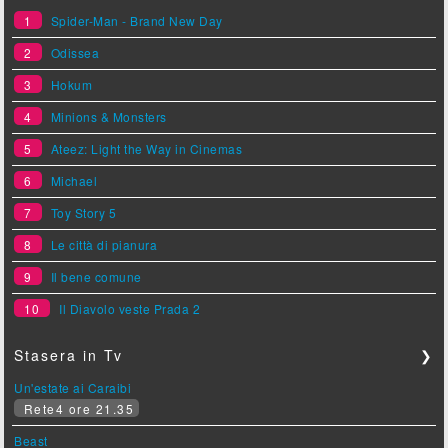
1
Spider-Man - Brand New Day
2
Odissea
3
Hokum
4
Minions & Monsters
5
Ateez: Light the Way in Cinemas
6
Michael
7
Toy Story 5
8
Le città di pianura
9
Il bene comune
10
Il Diavolo veste Prada 2
Stasera in Tv
❯
Un'estate ai Caraibi
Rete4 ore 21.35
Beast