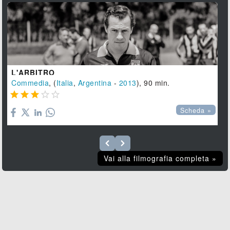
L'ARBITRO
Commedia
, (
Italia
,
Argentina
-
2013
), 90 min.





Scheda »
Vai alla filmografia completa »