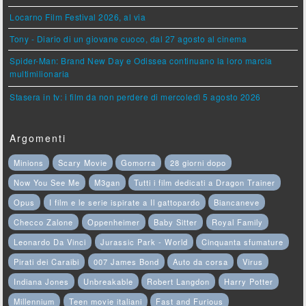
Locarno Film Festival 2026, al via
Tony - Diario di un giovane cuoco, dal 27 agosto al cinema
Spider-Man: Brand New Day e Odissea continuano la loro marcia
multimilionaria
Stasera in tv: i film da non perdere di mercoledì 5 agosto 2026
Argomenti
Minions
Scary Movie
Gomorra
28 giorni dopo
Now You See Me
M3gan
Tutti i film dedicati a Dragon Trainer
Opus
I film e le serie ispirate a Il gattopardo
Biancaneve
Checco Zalone
Oppenheimer
Baby Sitter
Royal Family
Leonardo Da Vinci
Jurassic Park - World
Cinquanta sfumature
Pirati dei Caraibi
007 James Bond
Auto da corsa
Virus
Indiana Jones
Unbreakable
Robert Langdon
Harry Potter
Millennium
Teen movie italiani
Fast and Furious