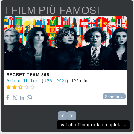
I FILM PIÙ FAMOSI
SECRET TEAM 355
Azione
,
Thriller
- (
USA
-
2021
), 122 min.





Scheda »
Vai alla filmografia completa »