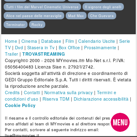
Tutti i film del Marvel Cinematic Universe
Il signore degli anelli
Alice nel paese delle meraviglie
Mad Max
Che Guevara
Terminator
Rocky
Home
|
Cinema
|
Database
|
Film
|
Calendario Uscite
|
Serie
TV
|
Dvd
|
Stasera in Tv
|
Box Office
|
Prossimamente
|
Trailer
|
TROVASTREAMING
Copyright© 2000 - 2026 MYmovies.it® Mo-Net s.r.l. P.IVA:
05056400483 Licenza Siae n. 2792/I/2742.
Società soggetta all'attività di direzione e coordinamento di
GEDI Gruppo Editoriale S.p.A. Tutti i diritti riservati. È vietata
la riproduzione anche parziale.
Credits
|
Contatti
|
Normativa sulla privacy
|
Termini e
condizioni d'uso
|
Riserva TDM
|
Dichiarazione accessibilità
|
Cookie Policy
Il riesame e il controllo editoriale dei contenuti del presente sito
sono affidati al team di MYmovies e al direttore responsabile.
Per contatti, scrivere al seguente indirizzo email:
live@mymovies.it