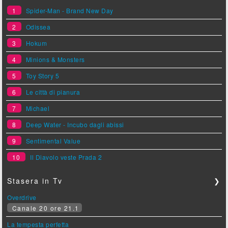
1
Spider-Man - Brand New Day
2
Odissea
3
Hokum
4
Minions & Monsters
5
Toy Story 5
6
Le città di pianura
7
Michael
8
Deep Water - Incubo dagli abissi
9
Sentimental Value
10
Il Diavolo veste Prada 2
Stasera in Tv
❯
Overdrive
Canale 20 ore 21.1
La tempesta perfetta