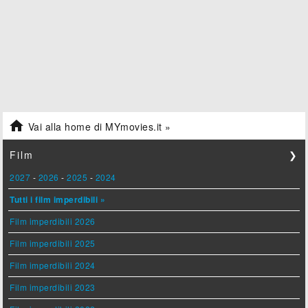

Vai alla home di MYmovies.it »
Film
❯
2027
-
2026
-
2025
-
2024
Tutti i film imperdibili »
Film imperdibili 2026
Film imperdibili 2025
Film imperdibili 2024
Film imperdibili 2023