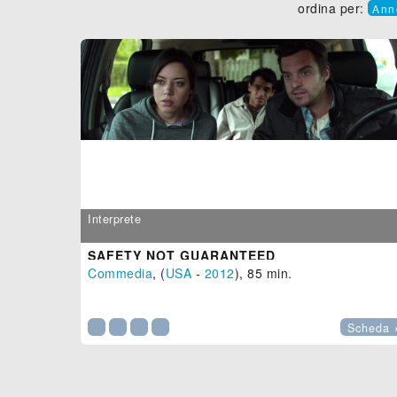
ordina per:
Ann
Interprete
SAFETY NOT GUARANTEED
Commedia
, (
USA
-
2012
), 85 min.

Scheda 