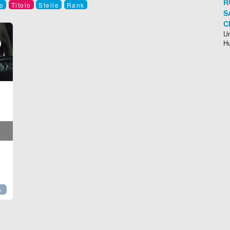
R
o
Titolo
Stelle
Rank
S
C
Un
H
»