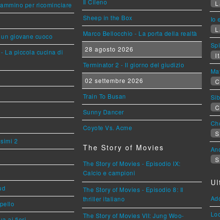
Il Cileno
L
cammino per ricominciare
Sheep in the Box
Io 
L
Marco Bellocchio - La porta della realtà
i un giovane cuoco
Sp
28 agosto 2026
- La piccola cucina di
It
Terminator 2 - Il giorno del giudizio
Mat
02 settembre 2026
C
Train To Busan
Sib
C
Sunny Dancer
Cho
Coyote Vs. Acme
S
esimi 2
The Story of Movies
An
S
The Story of Movies - Episodio IX:
Calcio e campioni
Ul
ud
The Story of Movies - Episodio 8: Il
Ad
thriller italiano
ppello
Loc
The Story of Movies VII: Jung Woo-
a ai fiori