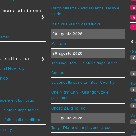
Camp Miasma - Adolescenza, sesso e
timana al cinema
morte
❯
Insidious - Fuori dall'altrove
1
20 agosto 2026
le vere
St
Maldoror
Ov
26 agosto 2026
C
a settimana...
❯
The Dog Stars - Le stelle dopo la fine
La 
Brand New Day
Couture
Ir
rtigo
La vendetta perfetta - Bear Country
Il 
R
One Night Only - Quando tutto è
possibile
Sib
piacere è tutto nostro
C
Ghost: 2 Big To Rig
 Le stelle dopo la fine
Mag
27 agosto 2026
L'alba sulla mietitura
T
Tony - Diario di un giovane cuoco
omsday
L'a