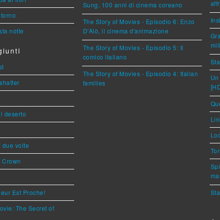
aff
Sung, 100 anni di cinema coreano
torno
Ins
The Story of Movies - Episodio 6: Enzo
ta notte
D'Alò, il cinema d'animazione
Gra
mil
The Story of Movies - Episodio 5: Il
iunti
comico italiano
Sta
st
The Story of Movies - Episodio 4: Italian
Un 
shatter
families
[H
Que
l deserto
Lin
Loc
ì due volte
Ton
s Crown
Spi
mar
eur Est Proche!
Sta
ovie: The Secret of