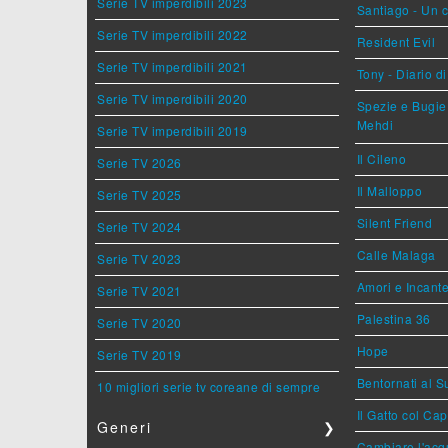
Serie TV imperdibili 2023
Santiago - Un 
Serie TV imperdibili 2022
Resident Evil
Serie TV imperdibili 2021
Tony - Diario d
Serie TV imperdibili 2020
Spezie e Bugie 
Mehdi
Serie TV imperdibili 2019
Il Cileno
Serie TV 2026
Il Malloppo
Serie TV 2025
Silent Friend
Serie TV 2024
Calle Malaga
Serie TV 2023
Amori e Incant
Serie TV 2021
Palestina 36
Serie TV 2020
Hope
Serie TV 2019
Bentornati al S
10 migliori serie tv coreane di sempre
Il Gatto col Ca
Generi
❯
Cambiare l'acqu