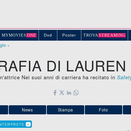
Dvd
Poster
MYMOVIE
S
ONE
TROV
A
STREAMING
ogle »
RAFIA DI LAUREN
'attrice Nei suoi anni di carriera ha recitato in
Safet
News
Stampa
Foto
INTERPRETE
1