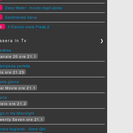
8
Deep Water - Incubo dagli abissi
9
Sentimental Value
0
Il Diavolo veste Prada 2
asera in Tv
❯
erdrive
anale 20 ore 21.1
tempesta perfetta
is ore 21.25
sesto giorno
ai Movie ore 21.1
eria
ielo ore 21.2
ic in the Moonlight
wenty Seven ore 21.1
more bugiardo - Gone Girl