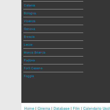
Catania
Bologna
Vicenza
Genova
Brescia
Lecce
Monza Brianza
Padova
Forlì Cesena
Foggia
Home
|
Cinema
|
Database
|
Film
|
Calendario Usci