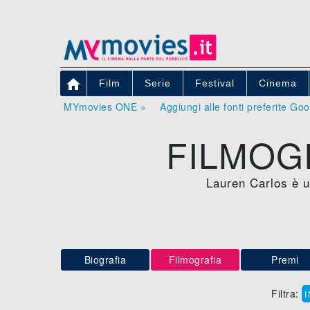

Film
Serie
Festival
Cinema
MYmovies ONE »
Aggiungi alle fonti preferite Go
FILMOG
Lauren Carlos è un
Biografia
Filmografia
Premi
Filtra: