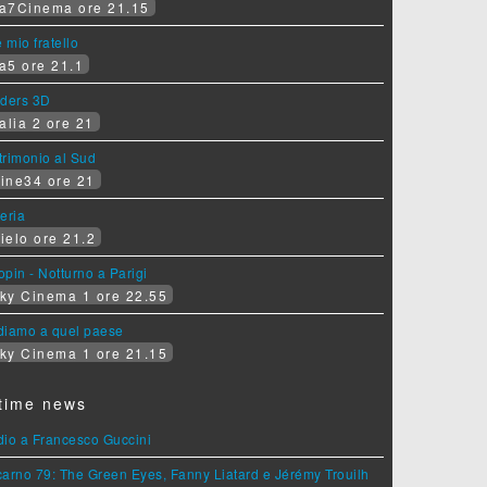
a7Cinema ore 21.15
e mio fratello
a5 ore 21.1
iders 3D
alia 2 ore 21
rimonio al Sud
ine34 ore 21
eria
ielo ore 21.2
pin - Notturno a Parigi
ky Cinema 1 ore 22.55
diamo a quel paese
ky Cinema 1 ore 21.15
time news
dio a Francesco Guccini
arno 79: The Green Eyes, Fanny Liatard e Jérémy Trouilh