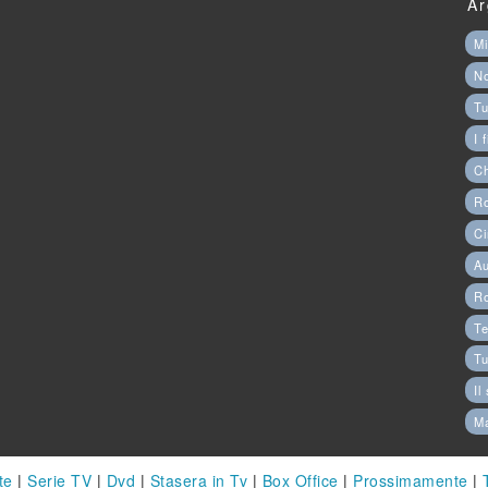
Ar
Mi
N
Tu
I 
C
Ro
Ci
Au
R
Te
Tu
Il
M
te
|
Serie TV
|
Dvd
|
Stasera in Tv
|
Box Office
|
Prossimamente
|