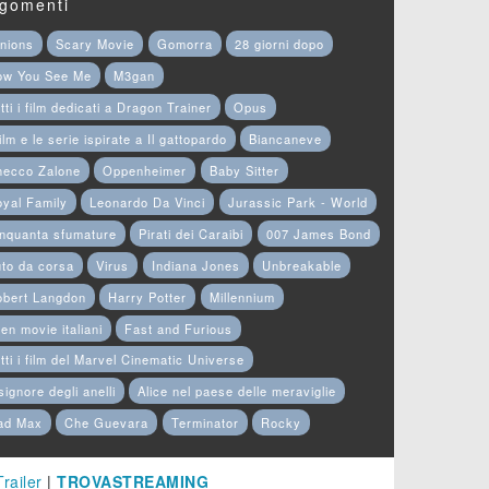
gomenti
nions
Scary Movie
Gomorra
28 giorni dopo
ow You See Me
M3gan
tti i film dedicati a Dragon Trainer
Opus
film e le serie ispirate a Il gattopardo
Biancaneve
hecco Zalone
Oppenheimer
Baby Sitter
yal Family
Leonardo Da Vinci
Jurassic Park - World
nquanta sfumature
Pirati dei Caraibi
007 James Bond
to da corsa
Virus
Indiana Jones
Unbreakable
obert Langdon
Harry Potter
Millennium
en movie italiani
Fast and Furious
tti i film del Marvel Cinematic Universe
 signore degli anelli
Alice nel paese delle meraviglie
ad Max
Che Guevara
Terminator
Rocky
Trailer
|
TROVASTREAMING