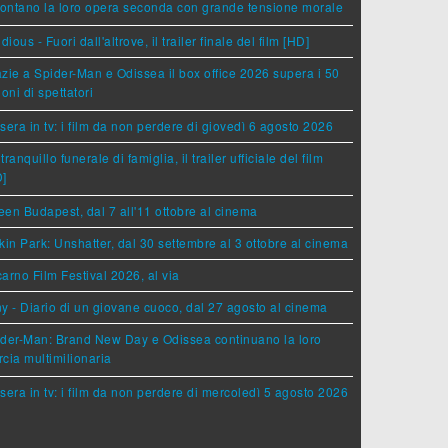
rontano la loro opera seconda con grande tensione morale
idious - Fuori dall'altrove, il trailer finale del film [HD]
zie a Spider-Man e Odissea il box office 2026 supera i 50
ioni di spettatori
sera in tv: i film da non perdere di giovedì 6 agosto 2026
tranquillo funerale di famiglia, il trailer ufficiale del film
D]
en Budapest, dal 7 all'11 ottobre al cinema
kin Park: Unshatter, dal 30 settembre al 3 ottobre al cinema
arno Film Festival 2026, al via
y - Diario di un giovane cuoco, dal 27 agosto al cinema
der-Man: Brand New Day e Odissea continuano la loro
cia multimilionaria
sera in tv: i film da non perdere di mercoledì 5 agosto 2026