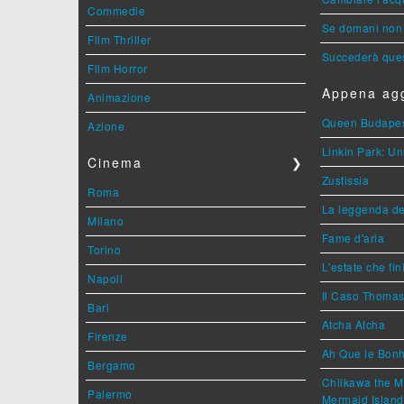
Commedie
Se domani non 
Film Thriller
Succederà ques
Film Horror
Appena agg
Animazione
Queen Budape
Azione
Linkin Park: Un
Cinema
❯
Zustissia
Roma
La leggenda de
Milano
Fame d'aria
Torino
L'estate che fin
Napoli
Il Caso Thoma
Bari
Atcha Atcha
Firenze
Ah Que le Bonh
Bergamo
Chiikawa the M
Palermo
Mermaid Island