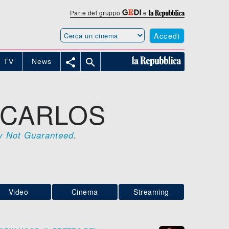
Parte del gruppo
e
Accedi


TV
News
 CARLOS
.
y Not Guaranteed
Video
Cinema
Streaming