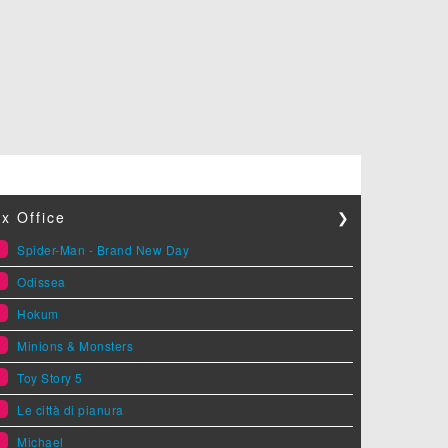
x Office
❯
1
Spider-Man - Brand New Day
2
Odissea
3
Hokum
4
Minions & Monsters
5
Toy Story 5
6
Le città di pianura
7
Michael