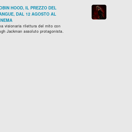
OBIN HOOD, IL PREZZO DEL
ANGUE, DAL 12 AGOSTO AL
INEMA
a visionaria rilettura del mito con
ugh Jackman assoluto protagonista.
LE AVVENTURE DI TOM SAWYER E HUCK FINN
L'UOMO DI CASA
ventura
, ( -
1995
), 92 min.
Commedia
, (
USA
-
1995
), 96 





Scheda »
Sched