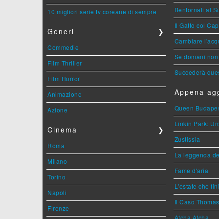
Bentornati al S
10 migliori serie tv coreane di sempre
Il Gatto col Ca
Generi
❯
Cambiare l'acqu
Commedie
Se domani non 
Film Thriller
Succederà ques
Film Horror
Appena agg
Animazione
Queen Budape
Azione
Linkin Park: Un
Cinema
❯
Zustissia
Roma
La leggenda de
Milano
Fame d'aria
Torino
L'estate che fin
Napoli
Il Caso Thoma
Firenze
Atcha Atcha