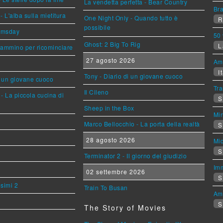
La vendetta perfetta - Bear Country
Br
L'alba sulla mietitura
One Night Only - Quando tutto è
R
possibile
omsday
50 
Ghost: 2 Big To Rig
L
cammino per ricominciare
27 agosto 2026
Am
It
Tony - Diario di un giovane cuoco
i un giovane cuoco
Tra
Il Cileno
- La piccola cucina di
S
Sheep in the Box
Mi
Marco Bellocchio - La porta della realtà
S
28 agosto 2026
Mi
S
Terminator 2 - Il giorno del giudizio
Imm
02 settembre 2026
S
esimi 2
Train To Busan
Am
S
The Story of Movies