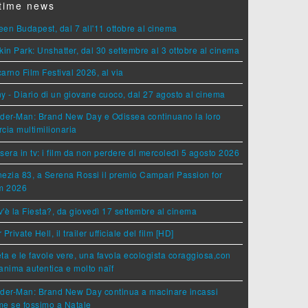
time news
en Budapest, dal 7 all'11 ottobre al cinema
kin Park: Unshatter, dal 30 settembre al 3 ottobre al cinema
arno Film Festival 2026, al via
y - Diario di un giovane cuoco, dal 27 agosto al cinema
der-Man: Brand New Day e Odissea continuano la loro
cia multimilionaria
sera in tv: i film da non perdere di mercoledì 5 agosto 2026
ezia 83, a Serena Rossi il premio Campari Passion for
lm 2026
'è la Fiesta?, da giovedì 17 settembre al cinema
 Private Hell, il trailer ufficiale del film [HD]
ta e le favole vere, una favola ecologista coraggiosa,con
anima autentica e molto naïf
ider-Man: Brand New Day continua a macinare incassi
e se fossimo a Natale