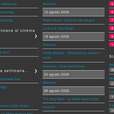
n streaming
Nimrods
 streaming
12 agosto 2026
streaming
Robin Hood - Il prezzo del sangue
La fine di Oak Street
timana al cinema
❯
19 agosto 2026
Oceania
1
le vere
Camp Miasma - Adolescenza, sesso e
St
morte
Sa
Insidious - Fuori dall'altrove
R
a settimana...
❯
20 agosto 2026
Op
Brand New Day
Maldoror
C
rtigo
26 agosto 2026
Can
T
The Dog Stars - Le stelle dopo la fine
Il 
piacere è tutto nostro
Couture
Ir
 Le stelle dopo la fine