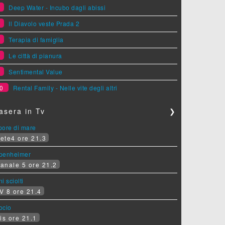
5
Deep Water - Incubo dagli abissi
6
Il Diavolo veste Prada 2
7
Terapia di famiglia
8
Le città di pianura
9
Sentimental Value
0
Rental Family - Nelle vite degli altri
asera in Tv
❯
pore di mare
ete4 ore 21.3
penheimer
anale 5 ore 21.2
i sciolti
V 8 ore 21.4
socio
is ore 21.1