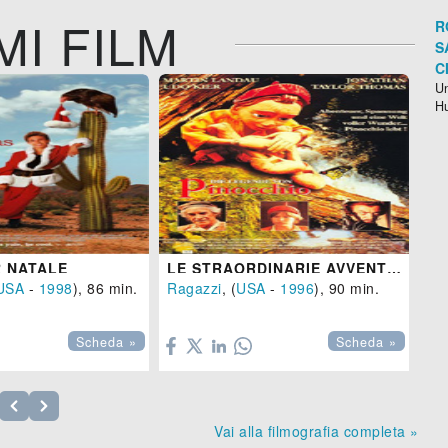
MI FILM
R
S
C
Un
H
R NATALE
LE STRAORDINARIE AVVENTURE DI PINOCCHIO
USA
-
1998
), 86 min.
Ragazzi
, (
USA
-
1996
), 90 min.
Av


Scheda »
Scheda »
Vai alla filmografia completa »