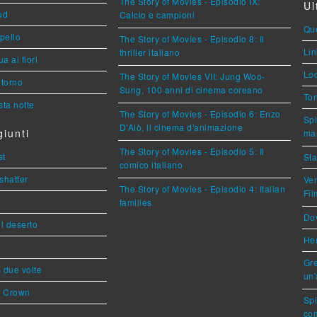
The Story of Movies - Episodio IX:
Ul
ud
Calcio e campioni
Que
ppello
The Story of Movies - Episodio 8: Il
Lin
thriller italiano
a ai fiori
Loc
The Story of Movies VII: Jung Woo-
torno
Sung, 100 anni di cinema coreano
Ton
ta notte
The Story of Movies - Episodio 6: Enzo
Spi
D'Alò, il cinema d'animazione
iunti
mar
The Story of Movies - Episodio 5: Il
st
Sta
comico italiano
shatter
Ven
The Story of Movies - Episodio 4: Italian
Fi
families
Dov
l deserto
Her
Gre
ì due volte
un'
s Crown
Sp
com