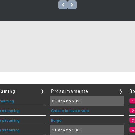
reaming
❯
Prossimamente
❯
Bo
streaming
06 agosto 2026
n streaming
Greta e le favole vere
n streaming
Borgo
n streaming
11 agosto 2026