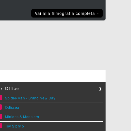
Vai alla filmografia completa »
x Office
❯
1
Spider-Man - Brand New Day
2
Odissea
3
Minions & Monsters
4
Toy Story 5