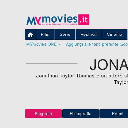

Film
Serie
Festival
Cinema
MYmovies ONE »
Aggiungi alle fonti preferite Go
JONA
Jonathan Taylor Thomas è un attore st
Taylo
Biografia
Filmografia
Premi