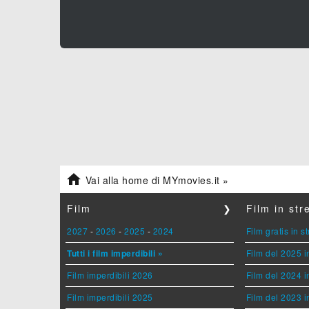

Vai alla home di MYmovies.it »
Film
❯
Film in st
2027
-
2026
-
2025
-
2024
Film gratis in 
Tutti i film imperdibili »
Film del 2025 i
Film imperdibili 2026
Film del 2024 i
Film imperdibili 2025
Film del 2023 i