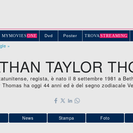
Dvd
Poster
MYMOVIE
S
ONE
TROV
A
STREAMING
ogle »
THAN TAYLOR T
atunitense, regista, è nato il 8 settembre 1981 a B
r Thomas ha oggi 44 anni ed è del segno zodiacale Ve
News
Stampa
Foto