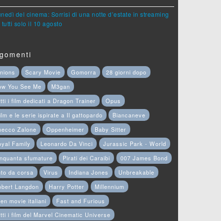
lunedì del cinema: Sorrisi di una notte d’estate in streaming
 tutti solo il 10 agosto
gomenti
nions
Scary Movie
Gomorra
28 giorni dopo
ow You See Me
M3gan
tti i film dedicati a Dragon Trainer
Opus
film e le serie ispirate a Il gattopardo
Biancaneve
hecco Zalone
Oppenheimer
Baby Sitter
yal Family
Leonardo Da Vinci
Jurassic Park - World
nquanta sfumature
Pirati dei Caraibi
007 James Bond
to da corsa
Virus
Indiana Jones
Unbreakable
obert Langdon
Harry Potter
Millennium
en movie italiani
Fast and Furious
tti i film del Marvel Cinematic Universe