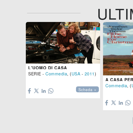
ULTI
L'UOMO DI CASA
SERIE -
Commedia
, (
USA
-
2011
)
A CASA PE

Commedia
, (
Scheda »
