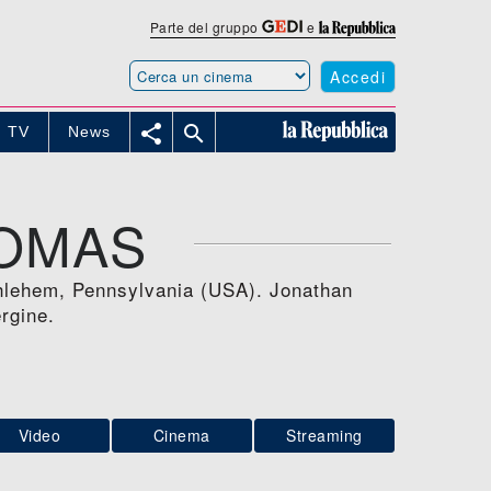
Parte del gruppo
e
Accedi


TV
News
HOMAS
ethlehem, Pennsylvania (USA). Jonathan
rgine.
Video
Cinema
Streaming