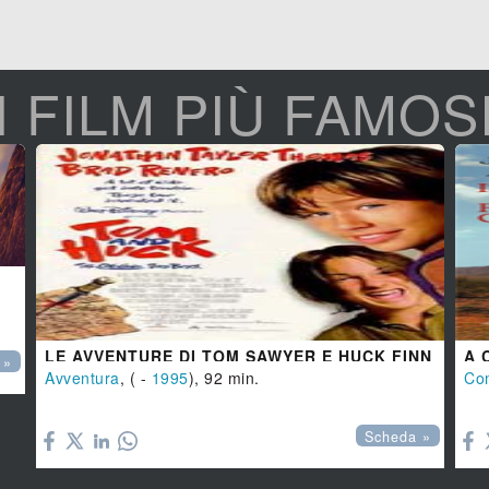
I FILM PIÙ FAMOS
LE AVVENTURE DI TOM SAWYER E HUCK FINN
A 
 »
Avventura
, ( -
1995
), 92 min.
Co


Scheda »