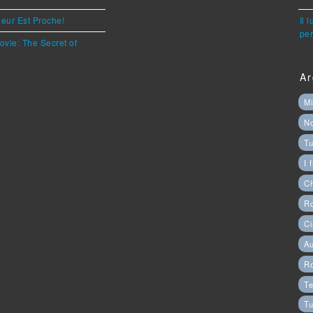
eur Est Proche!
Il 
per
ovie: The Secret of
Ar
Mi
N
Tu
I 
C
Ro
Ci
Au
R
Te
Tu