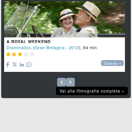
A ROYAL WEEKEND
Drammatico
, (
Gran Bretagna
-
2012
), 94 min.





Scheda »
Vai alla filmografia completa »