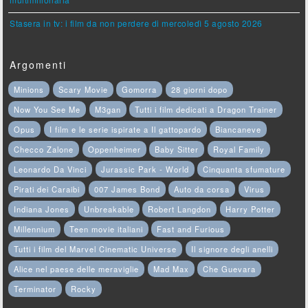
multimilionaria
Stasera in tv: i film da non perdere di mercoledì 5 agosto 2026
Argomenti
Minions
Scary Movie
Gomorra
28 giorni dopo
Now You See Me
M3gan
Tutti i film dedicati a Dragon Trainer
Opus
I film e le serie ispirate a Il gattopardo
Biancaneve
Checco Zalone
Oppenheimer
Baby Sitter
Royal Family
Leonardo Da Vinci
Jurassic Park - World
Cinquanta sfumature
Pirati dei Caraibi
007 James Bond
Auto da corsa
Virus
Indiana Jones
Unbreakable
Robert Langdon
Harry Potter
Millennium
Teen movie italiani
Fast and Furious
Tutti i film del Marvel Cinematic Universe
Il signore degli anelli
Alice nel paese delle meraviglie
Mad Max
Che Guevara
Terminator
Rocky