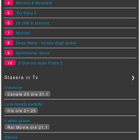
4
Minions & Monsters
5
Toy Story 5
6
Le città di pianura
7
Michael
8
Deep Water - Incubo dagli abissi
9
Sentimental Value
10
Il Diavolo veste Prada 2
Stasera in Tv
❯
Overdrive
Canale 20 ore 21.1
La tempesta perfetta
Iris ore 21.25
Il sesto giorno
Rai Movie ore 21.1
Siberia