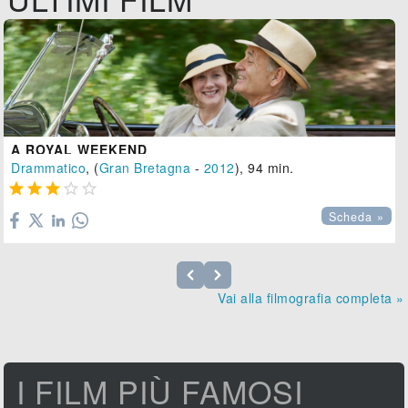
A ROYAL WEEKEND
Drammatico
, (
Gran Bretagna
-
2012
), 94 min.





Scheda »
Vai alla filmografia completa »
I FILM PIÙ FAMOSI