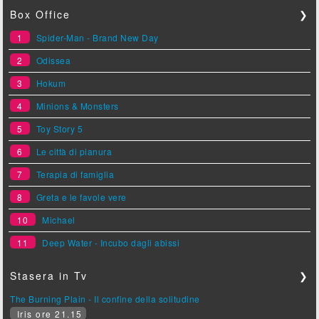
Box Office
❯
1
Spider-Man - Brand New Day
2
Odissea
3
Hokum
4
Minions & Monsters
5
Toy Story 5
6
Le città di pianura
7
Terapia di famiglia
8
Greta e le favole vere
10
Michael
11
Deep Water - Incubo dagli abissi
Stasera in Tv
❯
The Burning Plain - Il confine della solitudine
Iris ore 21.15