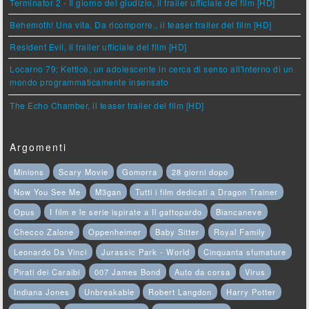
Terminator 2 - Il giorno del giudizio, il trailer ufficiale del film [HD]
Behemoth! Una vita. Da ricomporre., il teaser trailer del film [HD]
Resident Evil, il trailer ufficiale del film [HD]
Locarno 79: Ketticè, un adolescente in cerca di senso all'interno di un
mondo programmaticamente insensato
The Echo Chamber, il teaser trailer del film [HD]
Argomenti
Minions
Scary Movie
Gomorra
28 giorni dopo
Now You See Me
M3gan
Tutti i film dedicati a Dragon Trainer
Opus
I film e le serie ispirate a Il gattopardo
Biancaneve
Checco Zalone
Oppenheimer
Baby Sitter
Royal Family
Leonardo Da Vinci
Jurassic Park - World
Cinquanta sfumature
Pirati dei Caraibi
007 James Bond
Auto da corsa
Virus
Indiana Jones
Unbreakable
Robert Langdon
Harry Potter