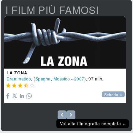
I FILM PIÙ FAMOSI
LA ZONA
Drammatico
, (
Spagna
,
Messico
-
2007
), 97 min.





Scheda »
Vai alla filmografia completa »