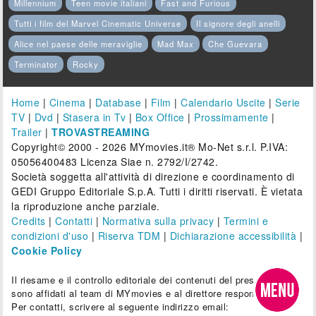
Millennium
Teen movie italiani
Fast and Furious
Tutti i film del Marvel Cinematic Universe
Il signore degli anelli
Alice nel paese delle meraviglie
Mad Max
Che Guevara
Terminator
Rocky
Home
|
Cinema
|
Database
|
Film
|
Calendario Uscite
|
Serie
TV
|
Dvd
|
Stasera in Tv
|
Box Office
|
Prossimamente
|
Trailer
|
TROVASTREAMING
Copyright© 2000 - 2026 MYmovies.it® Mo-Net s.r.l. P.IVA:
05056400483 Licenza Siae n. 2792/I/2742.
Società soggetta all'attività di direzione e coordinamento di
GEDI Gruppo Editoriale S.p.A. Tutti i diritti riservati. È vietata
la riproduzione anche parziale.
Credits
|
Contatti
|
Normativa sulla privacy
|
Termini e
condizioni d'uso
|
Riserva TDM
|
Dichiarazione accessibilità
|
Cookie Policy
Il riesame e il controllo editoriale dei contenuti del presente sito
sono affidati al team di MYmovies e al direttore responsabile.
Per contatti, scrivere al seguente indirizzo email: