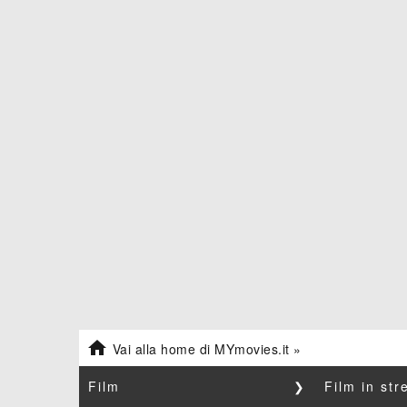

Vai alla home di MYmovies.it »
Film
❯
Film in st