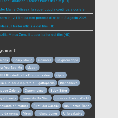
 Echo Chamber, il teaser trailer del film [HD]
der Man e Odissea: la super coppia continua a correre
sera in tv: i film da non perdere di sabato 8 agosto 2026
yface, il trailer ufficiale del film [HD]
zilla Minus Zero, il teaser trailer del film [HD]
gomenti
nions
Scary Movie
Gomorra
28 giorni dopo
ow You See Me
M3gan
tti i film dedicati a Dragon Trainer
Opus
film e le serie ispirate a Il gattopardo
Biancaneve
hecco Zalone
Oppenheimer
Baby Sitter
yal Family
Leonardo Da Vinci
Jurassic Park - World
nquanta sfumature
Pirati dei Caraibi
007 James Bond
to da corsa
Virus
Indiana Jones
Unbreakable