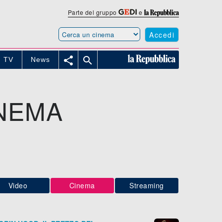
Parte del gruppo
e
Accedi


TV
News
INEMA
Video
Cinema
Streaming