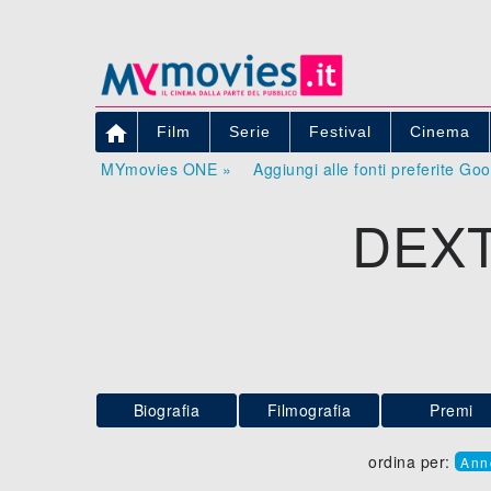

Film
Serie
Festival
Cinema
MYmovies ONE »
Aggiungi alle fonti preferite Go
DEXT
Biografia
Filmografia
Premi
ordina per:
Ann