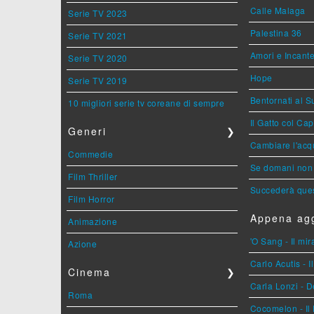
Calle Malaga
Serie TV 2023
Palestina 36
Serie TV 2021
Amori e Incant
Serie TV 2020
Hope
Serie TV 2019
Bentornati al S
10 migliori serie tv coreane di sempre
Il Gatto col Ca
Generi
❯
Cambiare l'acqu
Commedie
Se domani non 
Film Thriller
Succederà ques
Film Horror
Appena agg
Animazione
'O Sang - Il mi
Azione
Carlo Acutis - 
Cinema
❯
Carla Lonzi - D
Roma
Cocomelon - Il 