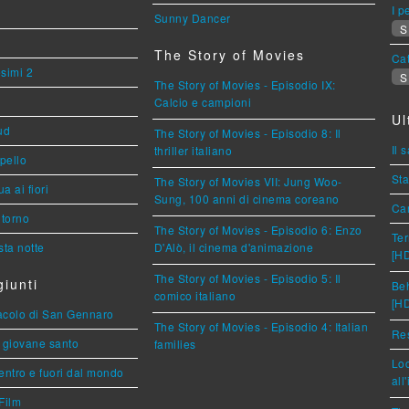
I p
Sunny Dancer
S
The Story of Movies
Cat
esimi 2
S
The Story of Movies - Episodio IX:
Calcio e campioni
Ul
ud
The Story of Movies - Episodio 8: Il
Il 
thriller italiano
ppello
Sta
The Story of Movies VII: Jung Woo-
a ai fiori
Sung, 100 anni di cinema coreano
Car
torno
The Story of Movies - Episodio 6: Enzo
Ter
ta notte
D'Alò, il cinema d'animazione
[H
The Story of Movies - Episodio 5: Il
iunti
Beh
comico italiano
[H
racolo di San Gennaro
The Story of Movies - Episodio 4: Italian
Res
Il giovane santo
families
Loc
entro e fuori dal mondo
all
Film