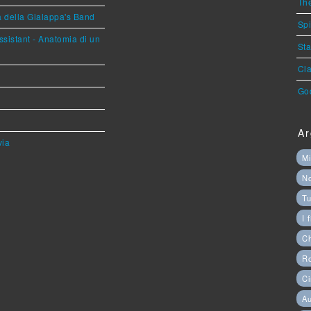
The
a della Gialappa's Band
Spi
sistant - Anatomia di un
Sta
Cla
God
Ar
via
Mi
N
Tu
I 
C
Ro
Ci
Au