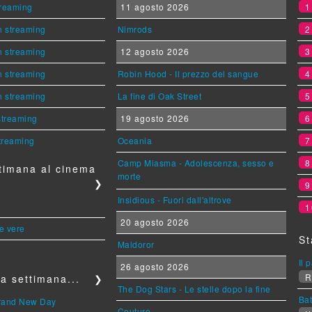
streaming
11 agosto 2026
n streaming
Nimrods
n streaming
12 agosto 2026
n streaming
Robin Hood - Il prezzo del sangue
n streaming
La fine di Oak Street
 streaming
19 agosto 2026
streaming
Oceania
Camp Miasma - Adolescenza, sesso e
timana al cinema
morte
❯
Insidious - Fuori dall'altrove
1
20 agosto 2026
le vere
St
Maldoror
Il 
26 agosto 2026
R
a settimana...
❯
The Dog Stars - Le stelle dopo la fine
Bat
Brand New Day
Couture