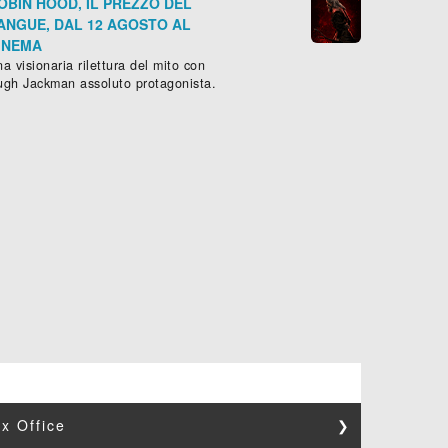
OBIN HOOD, IL PREZZO DEL
ANGUE, DAL 12 AGOSTO AL
INEMA
a visionaria rilettura del mito con
ugh Jackman assoluto protagonista.
x Office
❯