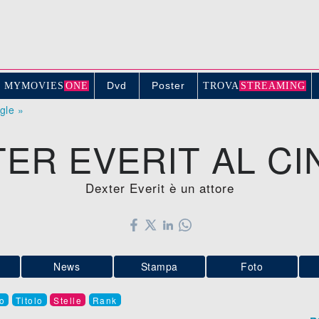
Dvd
Poster
MYMOVIE
S
ONE
TROV
A
STREAMING
ogle »
ER EVERIT AL C
Dexter Everit è un attore
News
Stampa
Foto
o
Titolo
Stelle
Rank