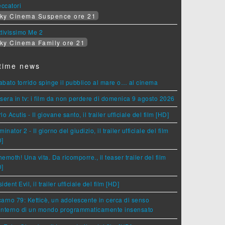
eccatori
ky Cinema Suspence ore 21
tivissimo Me 2
ky Cinema Family ore 21
time news
sabato torrido spinge il pubblico al mare o… al cinema
sera in tv: i film da non perdere di domenica 9 agosto 2026
lo Acutis - Il giovane santo, il trailer ufficiale del film [HD]
minator 2 - Il giorno del giudizio, il trailer ufficiale del film
D]
emoth! Una vita. Da ricomporre., il teaser trailer del film
D]
ident Evil, il trailer ufficiale del film [HD]
arno 79: Ketticè, un adolescente in cerca di senso
'interno di un mondo programmaticamente insensato