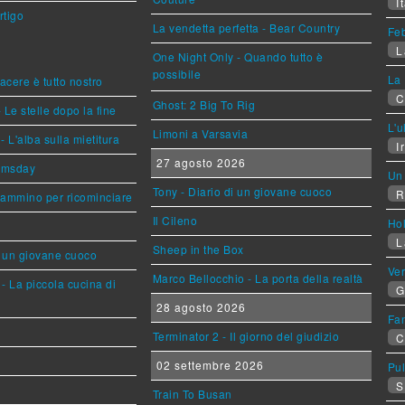
It
rtigo
La vendetta perfetta - Bear Country
Feb
L
One Night Only - Quando tutto è
possibile
La 
piacere è tutto nostro
C
Ghost: 2 Big To Rig
 Le stelle dopo la fine
L'u
Limoni a Varsavia
L'alba sulla mietitura
Ir
27 agosto 2026
omsday
Un 
Tony - Diario di un giovane cuoco
R
cammino per ricominciare
Il Cileno
Ho
L
Sheep in the Box
i un giovane cuoco
Ve
Marco Bellocchio - La porta della realtà
- La piccola cucina di
G
28 agosto 2026
Fan
Terminator 2 - Il giorno del giudizio
C
02 settembre 2026
Pul
S
Train To Busan