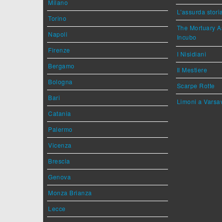
Milano
L'assurda stori
Torino
The Mortuary As
Napoli
Incubo
Firenze
I Nisidiani
Bergamo
Il Mestiere
Bologna
Scarpe Rotte
Bari
Limoni a Varsa
Catania
Palermo
Vicenza
Brescia
Genova
Monza Brianza
Lecce