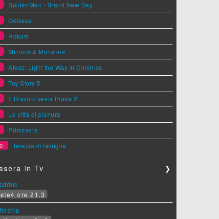
1
Spider-Man - Brand New Day
2
Odissea
3
Hokum
4
Minions & Monsters
5
Ateez: Light the Way in Cinemas
6
Toy Story 5
7
Il Diavolo veste Prada 2
8
Le città di pianura
9
Primavera
0
Terapia di famiglia
asera in Tv
❯
padrino
ete4 ore 21.3
tleship