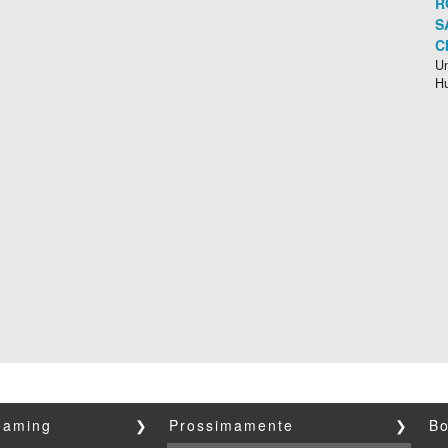
R
S
C
Un
H
reaming
❯
Prossimamente
❯
Bo