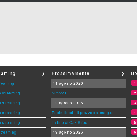
reaming
❯
Prossimamente
❯
Bo
streaming
11 agosto 2026
n streaming
Nimrods
n streaming
12 agosto 2026
n streaming
Robin Hood - Il prezzo del sangue
n streaming
La fine di Oak Street
 streaming
19 agosto 2026