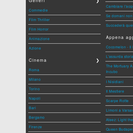
Generi
❯
Cambiare l'acqu
Commedie
Se domani non 
Film Thriller
Succederà ques
Film Horror
Appena agg
Animazione
Cocomelon - Il 
Azione
L'assurda stori
Cinema
❯
The Mortuary As
Roma
Incubo
Milano
I Nisidiani
Torino
Il Mestiere
Napoli
Scarpe Rotte
Bari
Limoni a Varsa
Bergamo
Ateez: Light t
Firenze
Queen Budape