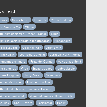
gomenti
nions
Scary Movie
Gomorra
28 giorni dopo
ow You See Me
M3gan
tti i film dedicati a Dragon Trainer
Opus
film e le serie ispirate a Il gattopardo
Biancaneve
hecco Zalone
Oppenheimer
Baby Sitter
yal Family
Leonardo Da Vinci
Jurassic Park - World
nquanta sfumature
Pirati dei Caraibi
007 James Bond
to da corsa
Virus
Indiana Jones
Unbreakable
obert Langdon
Harry Potter
Millennium
en movie italiani
Fast and Furious
tti i film del Marvel Cinematic Universe
 signore degli anelli
Alice nel paese delle meraviglie
ad Max
Che Guevara
Terminator
Rocky