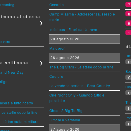
streaming
Oceania
Camp Miasma - Adolescenza, sesso e
timana al cinema
morte
❯
Insidious - Fuori dall'altrove
1
20 agosto 2026
le vere
St
Maldoror
Un'
26 agosto 2026
R
a settimana...
❯
The Dog Stars - Le stelle dopo la fine
Be
Brand New Day
Couture
C
rtigo
La vendetta perfetta - Bear Country
Ov
C
One Night Only - Quando tutto è
possibile
The
piacere è tutto nostro
Ir
Ghost: 2 Big To Rig
 Le stelle dopo la fine
Pr
Limoni a Varsavia
L'alba sulla mietitura
R
27 agosto 2026
omsday