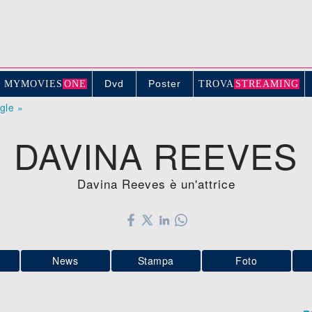
Dvd
Poster
MYMOVIE
S
ONE
TROV
A
STREAMING
ogle »
DAVINA REEVES
Davina Reeves è un'attrice
News
Stampa
Foto