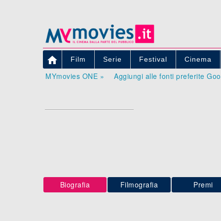

Film
Serie
Festival
Cinema
MYmovies ONE »
Aggiungi alle fonti preferite Go
Biografia
Filmografia
Premi