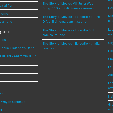
The Story of Movies VII: Jung Woo-
a ai fiori
Cou
Sung, 100 anni di cinema coreano
torno
Nim
The Story of Movies - Episodio 6: Enzo
of 
ta notte
D'Alò, il cinema d'animazione
Loc
The Story of Movies - Episodio 5: Il
iunti
mar
comico italiano
Film
Coy
The Story of Movies - Episodio 4: Italian
a della Gialappa's Band
families
Hok
sistant - Anatomia di un
Sta
La 
Ad
Loc
aff
via
Ins
he Way in Cinemas
Gra
mil
st