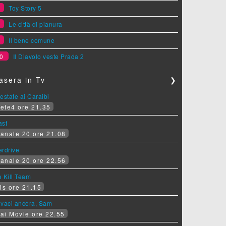
7
Toy Story 5
8
Le città di pianura
9
Il bene comune
0
Il Diavolo veste Prada 2
asera in Tv
❯
estate ai Caraibi
ete4 ore 21.35
ast
anale 20 ore 21.08
erdrive
anale 20 ore 22.56
 Kill Team
is ore 21.15
ovaci ancora, Sam
ai Movie ore 22.55