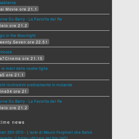
sablanca
ai Movie ore 21.1
nne Du Barry - La Favorita del Re
ielo ore 21.2
ic in the Moonlight
wenty Seven ore 22.51
tchcock
a7Cinema ore 21.15
 le mani dalle nostre figlie
a5 ore 21.1
chi ricchissimi praticamente in mutande
ine34 ore 21
nne Du Barry - La Favorita del Re
ielo ore 21.2
time news
rari 250 GTO - L'auto di Mauro Forghieri che Salvò
anello, il trailer ufficiale del film [HD]