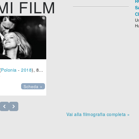
MI FILM
R
S
C
Un
H
(
Polonia
-
2018
), 85 min.

Scheda »
Vai alla filmografia completa »