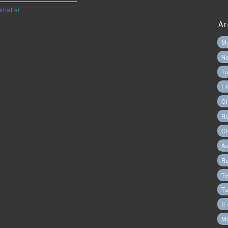
shatter
Ar
Mi
N
Tu
I 
C
Ro
Ci
Au
R
Te
Tu
Il
M