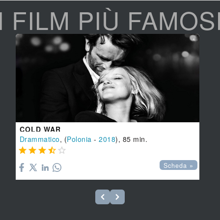
I FILM PIÙ FAMOS
COLD WAR
Drammatico
, (
Polonia
-
2018
), 85 min.





Scheda »