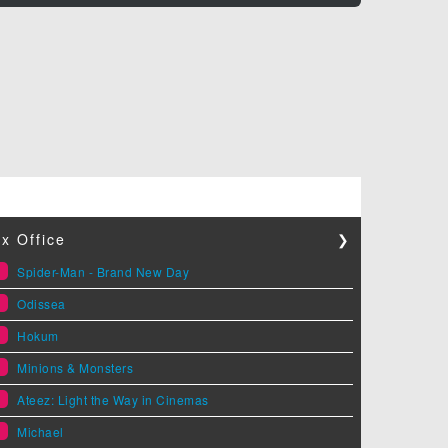
x Office
❯
1
Spider-Man - Brand New Day
2
Odissea
3
Hokum
4
Minions & Monsters
5
Ateez: Light the Way in Cinemas
6
Michael