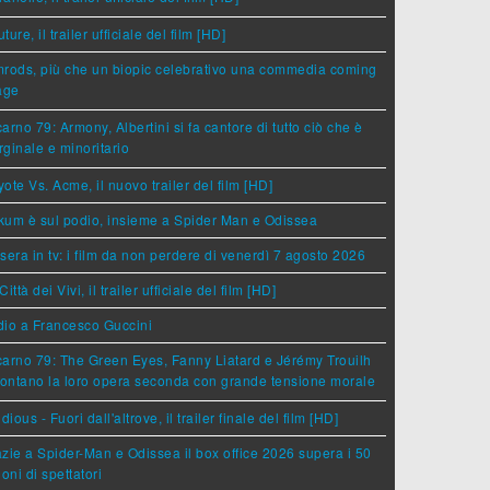
ture, il trailer ufficiale del film [HD]
rods, più che un biopic celebrativo una commedia coming
age
arno 79: Armony, Albertini si fa cantore di tutto ciò che è
ginale e minoritario
ote Vs. Acme, il nuovo trailer del film [HD]
um è sul podio, insieme a Spider Man e Odissea
sera in tv: i film da non perdere di venerdì 7 agosto 2026
Città dei Vivi, il trailer ufficiale del film [HD]
dio a Francesco Guccini
arno 79: The Green Eyes, Fanny Liatard e Jérémy Trouilh
rontano la loro opera seconda con grande tensione morale
idious - Fuori dall'altrove, il trailer finale del film [HD]
zie a Spider-Man e Odissea il box office 2026 supera i 50
ioni di spettatori