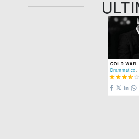
ULTI
COLD WAR
Drammatico
, 



