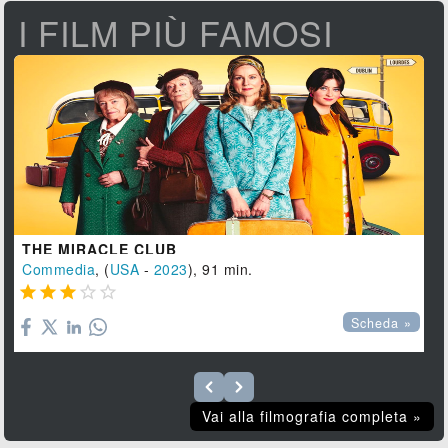
I FILM PIÙ FAMOSI
THE MIRACLE CLUB
Commedia
, (
USA
-
2023
), 91 min.





Scheda »
Vai alla filmografia completa »