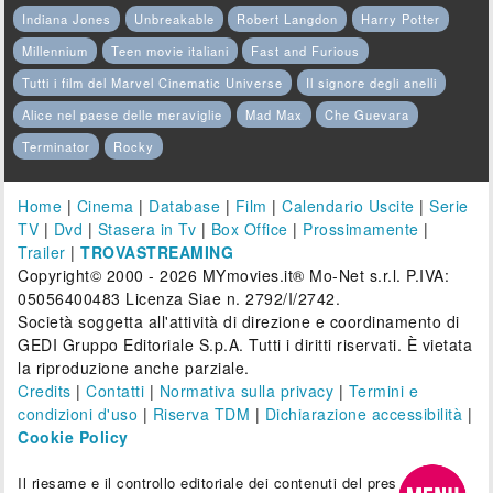
Indiana Jones
Unbreakable
Robert Langdon
Harry Potter
Millennium
Teen movie italiani
Fast and Furious
Tutti i film del Marvel Cinematic Universe
Il signore degli anelli
Alice nel paese delle meraviglie
Mad Max
Che Guevara
Terminator
Rocky
Home
|
Cinema
|
Database
|
Film
|
Calendario Uscite
|
Serie
TV
|
Dvd
|
Stasera in Tv
|
Box Office
|
Prossimamente
|
Trailer
|
TROVASTREAMING
Copyright© 2000 - 2026 MYmovies.it® Mo-Net s.r.l. P.IVA:
05056400483 Licenza Siae n. 2792/I/2742.
Società soggetta all'attività di direzione e coordinamento di
GEDI Gruppo Editoriale S.p.A. Tutti i diritti riservati. È vietata
la riproduzione anche parziale.
Credits
|
Contatti
|
Normativa sulla privacy
|
Termini e
condizioni d'uso
|
Riserva TDM
|
Dichiarazione accessibilità
|
Cookie Policy
Il riesame e il controllo editoriale dei contenuti del presente sito