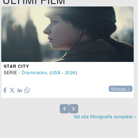
STAR CITY
SERIE -
Drammatico
, (
USA
-
2026
)

Scheda »
Vai alla filmografia completa »