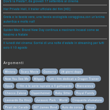
Dov'è la Fiesta?, da giovedì 17 settembre al cinema
Her Private Hell, il trailer ufficiale del film [HD]
Greta e le favole vere, una favola ecologista coraggiosa,con un'anima
autentica e molto naïf
Spider-Man: Brand New Day continua a macinare incassi come se
fossimo a Natale
Il lunedì del cinema: Sorrisi di una notte d’estate in streaming per tutti
solo il 10 agosto
Argomenti
Minions
Scary Movie
Gomorra
28 giorni dopo
Now You See Me
M3gan
Tutti i film dedicati a Dragon Trainer
Opus
I film e le serie ispirate a Il gattopardo
Biancaneve
Checco Zalone
Oppenheimer
Baby Sitter
Royal Family
Leonardo Da Vinci
Jurassic Park - World
Cinquanta sfumature
Pirati dei Caraibi
007 James Bond
Auto da corsa
Virus