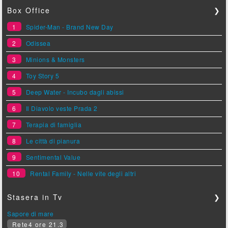
Box Office
❯
1
Spider-Man - Brand New Day
2
Odissea
3
Minions & Monsters
4
Toy Story 5
5
Deep Water - Incubo dagli abissi
6
Il Diavolo veste Prada 2
7
Terapia di famiglia
8
Le città di pianura
9
Sentimental Value
10
Rental Family - Nelle vite degli altri
Stasera in Tv
❯
Sapore di mare
Rete4 ore 21.3