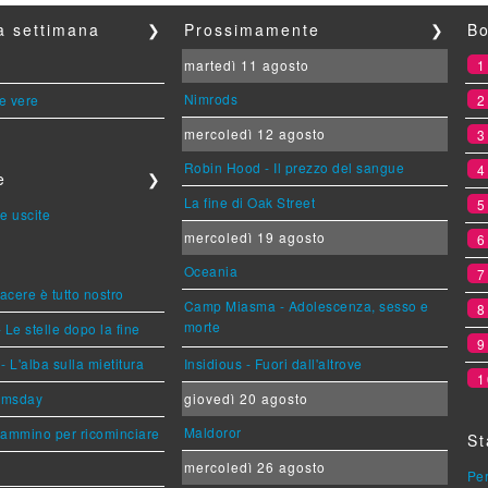
la settimana
❯
Prossimamente
❯
Bo
martedì 11 agosto
Nimrods
le vere
mercoledì 12 agosto
Robin Hood - Il prezzo del sangue
e
❯
La fine di Oak Street
e uscite
mercoledì 19 agosto
Oceania
piacere è tutto nostro
Camp Miasma - Adolescenza, sesso e
morte
 Le stelle dopo la fine
L'alba sulla mietitura
Insidious - Fuori dall'altrove
1
omsday
giovedì 20 agosto
Maldoror
cammino per ricominciare
St
mercoledì 26 agosto
Per