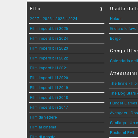
Film
❯
Uscite del
2027
-
2026
-
2025
-
2024
Hokum
Film imperdibili 2025
Greta e le favo
Film imperdibili 2024
Borgo
Film imperdibili 2023
Competitiv
Film imperdibili 2022
Calendario dell
Film imperdibili 2021
Attesissimi
Film imperdibili 2020
The Invite - Il 
Film imperdibili 2019
The Dog Stars -
Film imperdibili 2018
Hunger Games - 
Film imperdibili 2017
Avengers - Do
Film da vedere
Santiago - Un 
Film al cinema
Resident Evil
Film di agosto