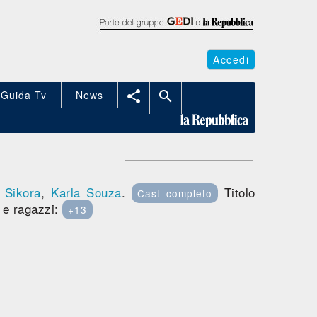
Accedi
Guida Tv
News


 Sikora
,
Karla Souza
.
Titolo
Cast completo
i e ragazzi:
+13