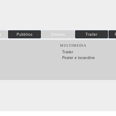
IBS
Feltrinelli
IBS
DVD
DVD
Feltrinelli
a
Pubblico
Cinema
Trailer
MULTIMEDIA
Trailer
Poster e locandine