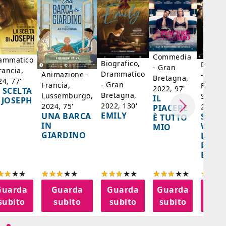
Commedia
ammatico
Biografico,
Dramm
- Gran
rancia,
Drammatico
Animazione -
- Giap
Bretagna,
24, 77'
- Gran
Francia,
Francia
2022, 97'
 SCELTA
Bretagna,
Lussemburgo,
Singap
IL
 JOSEPH
2022, 130'
2024, 75'
2024, 
PIACERE
EMILY
UNA BARCA
SPIRI
È TUTTO
IN
WORL
MIO
GIARDINO
LA FE
DELL
LANT
Guarda
Guarda
Guarda
Guarda
Gua
subito
subito
subito
subito
sub