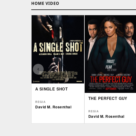
HOME VIDEO
A SINGLE SHOT
THE PERFECT GUY
REGIA
David M. Rosenthal
REGIA
David M. Rosenthal
IBS
IBS
DVD
BR
DVD
BR