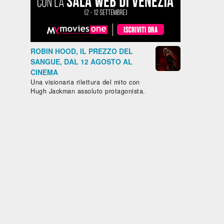
Belgio, 2024,
Messico,
2024, 101'
2022, 122'
LA
IL
98'
Paesi Bassi,
GAZZA
CAFTAN
LA DIVINA
Cile, 2025,
LADRA
BLU
DI FRANCIA
85'
- SARAH
ROBIN HOOD, IL PREZZO DEL
IL
BERNHARDT
SENTIERO
SANGUE, DAL 12 AGOSTO AL
atico
AZZURRO
CINEMA
pone,
Una visionaria rilettura del mito con
,
Hugh Jackman assoluto protagonista.
ore,
105'
T
D -
STA
E
ERNE
rda
Guarda
Guarda
Guarda
Guarda
ito
subito
subito
subito
subito