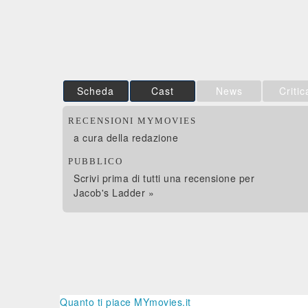
Feltrinelli
Feltrinelli
DVD
DVD
Scheda
Cast
News
Critic
RECENSIONI MYMOVIES
a cura della redazione
PUBBLICO
Scrivi prima di tutti una recensione per
Jacob's Ladder »
Quanto ti piace MYmovies.it