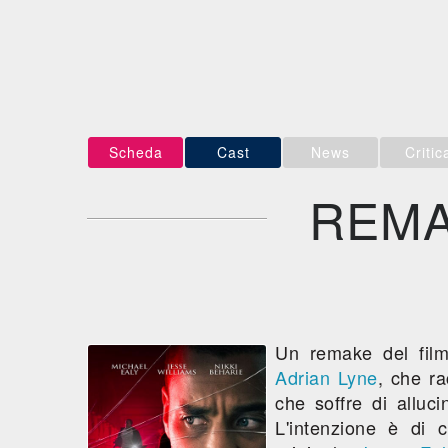
Scheda
Cast
News
Critic
REMA
Un remake del fil
Adrian Lyne
, che r
che soffre di alluc
L'intenzione è di 