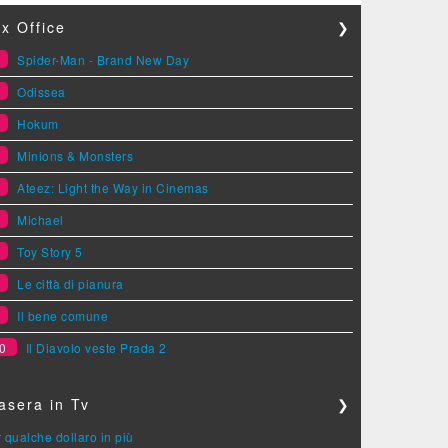
x Office
❯
1
Spider-Man - Brand New Day
2
Odissea
3
Hokum
4
Minions & Monsters
5
Ateez: Light the Way in Cinemas
6
Michael
7
Toy Story 5
8
Le città di pianura
9
Il bene comune
0
Il Diavolo veste Prada 2
asera in Tv
❯
 qualche dollaro in più