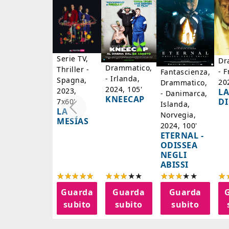
Serie TV,
Dr
Drammatico,
Thriller -
- F
Fantascienza,
- Irlanda,
Spagna,
20
Drammatico,
2024, 105'
2023,
LA
- Danimarca,
KNEECAP
DI
7x60'
Islanda,
LA
Norvegia,
MESÍAS
2024, 100'
ETERNAL -
ODISSEA
NEGLI
ABISSI
Guarda
Guarda
Guarda
subito
subito
subito