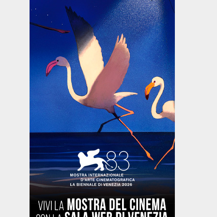
Biografico -
Drammatico
Commedia
Drammati
Francia,
- Brasile,
- Francia,
- Marocco,