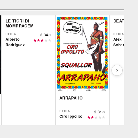
LE TIGRI DI
DEATH OF 
MOMPRACEM
REGIA
3.34
REGIA
/5
Alberto
Alex
Rodríguez
Scharfman
ARRAPAHO
REGIA
2.31
/5
Ciro Ippolito
Film&More
IBS
Film&More
DVD
DVD