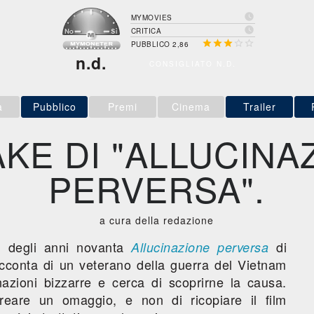

MYMOVIES

CRITICA





PUBBLICO 2,86
n.d.
CONSIGLIATO N.D.
a
Pubblico
Premi
Cinema
Trailer
KE DI "ALLUCINA
PERVERSA".
a cura della redazione
m degli anni novanta
di
Allucinazione perversa
acconta di un veterano della guerra del Vietnam
inazioni bizzarre e cerca di scoprirne la causa.
creare un omaggio, e non di ricopiare il film