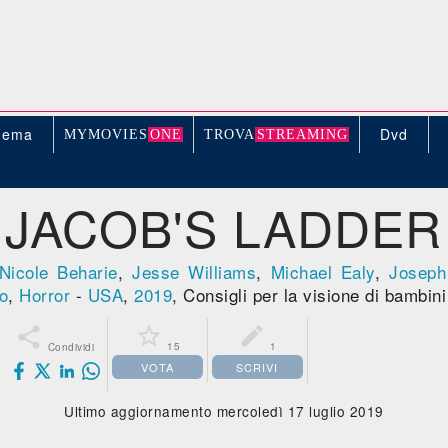
nema
Dvd
MYMOVIE
S
ONE
TROV
A
STREAMING
JACOB'S LADDER
Nicole Beharie
,
Jesse Williams
,
Michael Ealy
,
Joseph
o
,
Horror
-
USA
,
2019
, Consigli per la visione di bambin



15
1
Condividi
VOTA
SCRIVI
Ultimo aggiornamento mercoledì 17 luglio 2019