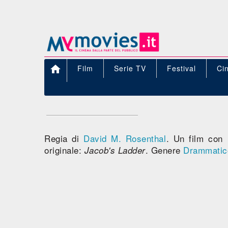

Film
Serie TV
Festival
Ci
Regia di
David M. Rosenthal
. Un film con
originale:
. Genere
Drammatic
Jacob's Ladder