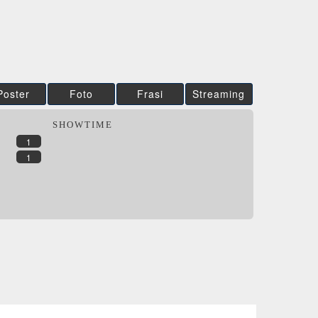
IBS
IBS
DVD
DVD
DVD
Feltrinelli
Feltrinelli
DVD
DVD
DVD
Poster
Foto
Frasi
Streaming
SHOWTIME
1
1