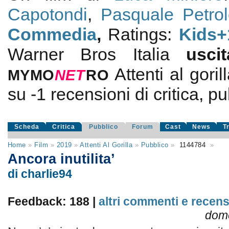
Capotondi
,
Pasquale Petrol
Commedia
,
Ratings:
Kids+
Warner Bros Italia
usc
Attenti al goril
MYMO
NE
T
RO
su
-1
recensioni di critica, pu
Scheda
Critica
Pubblico
Forum
Cast
News
T
Home
»
Film
»
2019
»
Attenti Al Gorilla
»
Pubblico
»
1144784
»
Ancora inutilita’
di charlie94
Feedback: 188 |
altri commenti e recens
dome