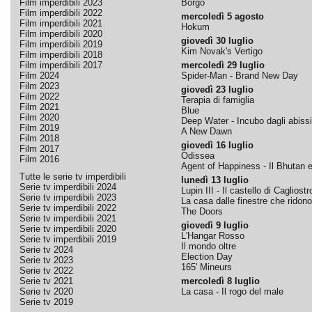
Film imperdibili 2023
Borgo
Film imperdibili 2022
mercoledì 5 agosto
Film imperdibili 2021
Hokum
Film imperdibili 2020
giovedì 30 luglio
Film imperdibili 2019
Kim Novak's Vertigo
Film imperdibili 2018
Film imperdibili 2017
mercoledì 29 luglio
Film 2024
Spider-Man - Brand New Day
Film 2023
giovedì 23 luglio
Film 2022
Terapia di famiglia
Film 2021
Blue
Film 2020
Deep Water - Incubo dagli abissi
Film 2019
A New Dawn
Film 2018
giovedì 16 luglio
Film 2017
Odissea
Film 2016
Agent of Happiness - Il Bhutan e 
Tutte le serie tv imperdibili
lunedì 13 luglio
Serie tv imperdibili 2024
Lupin III - Il castello di Cagliostr
Serie tv imperdibili 2023
La casa dalle finestre che ridono
Serie tv imperdibili 2022
The Doors
Serie tv imperdibili 2021
giovedì 9 luglio
Serie tv imperdibili 2020
L'Hangar Rosso
Serie tv imperdibili 2019
Il mondo oltre
Serie tv 2024
Election Day
Serie tv 2023
165' Mineurs
Serie tv 2022
Serie tv 2021
mercoledì 8 luglio
Serie tv 2020
La casa - Il rogo del male
Serie tv 2019