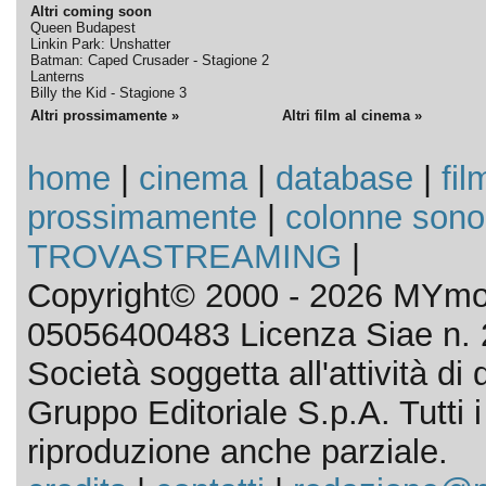
Altri coming soon
Queen Budapest
Linkin Park: Unshatter
Batman: Caped Crusader - Stagione 2
Lanterns
Billy the Kid - Stagione 3
Altri prossimamente »
Altri film al cinema »
home
|
cinema
|
database
|
fil
prossimamente
|
colonne sono
TROVASTREAMING
|
Copyright© 2000 - 2026 MYmov
05056400483 Licenza Siae n. 
Società soggetta all'attività d
Gruppo Editoriale S.p.A. Tutti i d
riproduzione anche parziale.