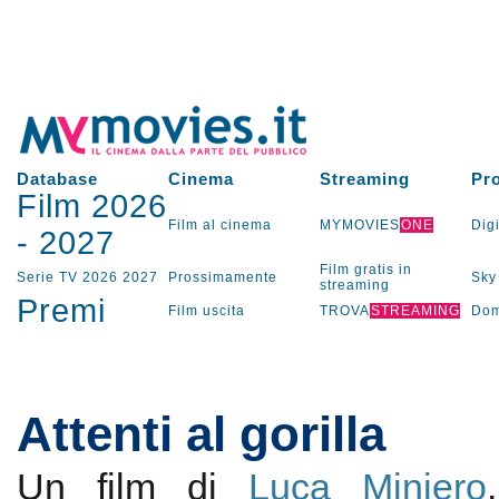
Database
Cinema
Streaming
Pr
Film 2026
Film al cinema
MYMOVIES
ONE
Digi
-
2027
Film gratis in
Serie TV
2026
2027
Prossimamente
Sky
streaming
Premi
Film uscita
TROVA
STREAMING
Dom
Attenti al gorilla
Un film di
Luca Miniero