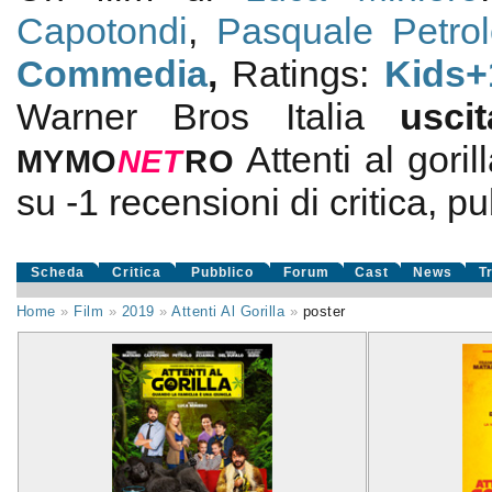
Capotondi
,
Pasquale Petrol
Commedia
,
Ratings:
Kids+
Warner Bros Italia
usc
Attenti al goril
MYMO
NE
T
RO
su
-1
recensioni di critica, pu
Scheda
Critica
Pubblico
Forum
Cast
News
T
Home
»
Film
»
2019
»
Attenti Al Gorilla
»
poster