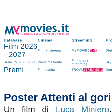
Database
Cinema
Streaming
Pr
Film 2026
Film al cinema
MYMOVIES
ONE
Digi
-
2027
Film gratis in
Serie TV
2026
2027
Prossimamente
Sky
streaming
Premi
Film uscita
TROVA
STREAMING
Dom
Poster Attenti al gori
Un film di
Luca Miniero