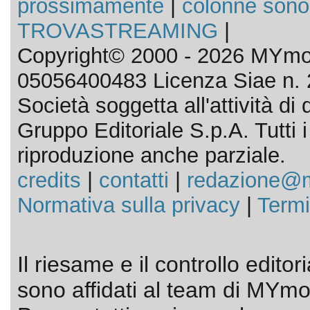
prossimamente
|
colonne sono
TROVASTREAMING
|
Copyright© 2000 - 2026 MYmov
05056400483 Licenza Siae n. 
Società soggetta all'attività d
Gruppo Editoriale S.p.A. Tutti i d
riproduzione anche parziale.
credits
|
contatti
|
redazione@m
Normativa sulla privacy
|
Termi
Il riesame e il controllo editor
sono affidati al team di MYmov