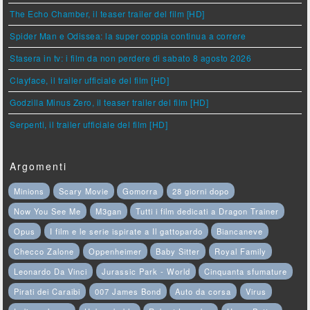
The Echo Chamber, il teaser trailer del film [HD]
Spider Man e Odissea: la super coppia continua a correre
Stasera in tv: i film da non perdere di sabato 8 agosto 2026
Clayface, il trailer ufficiale del film [HD]
Godzilla Minus Zero, il teaser trailer del film [HD]
Serpenti, il trailer ufficiale del film [HD]
Argomenti
Minions
Scary Movie
Gomorra
28 giorni dopo
Now You See Me
M3gan
Tutti i film dedicati a Dragon Trainer
Opus
I film e le serie ispirate a Il gattopardo
Biancaneve
Checco Zalone
Oppenheimer
Baby Sitter
Royal Family
Leonardo Da Vinci
Jurassic Park - World
Cinquanta sfumature
Pirati dei Caraibi
007 James Bond
Auto da corsa
Virus