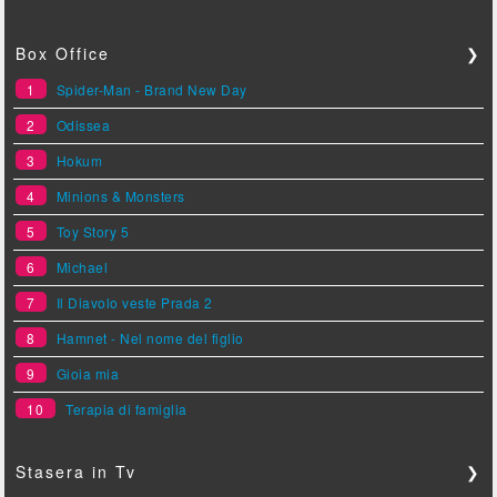
Box Office
❯
1
Spider-Man - Brand New Day
2
Odissea
3
Hokum
4
Minions & Monsters
5
Toy Story 5
6
Michael
7
Il Diavolo veste Prada 2
8
Hamnet - Nel nome del figlio
9
Gioia mia
10
Terapia di famiglia
Stasera in Tv
❯