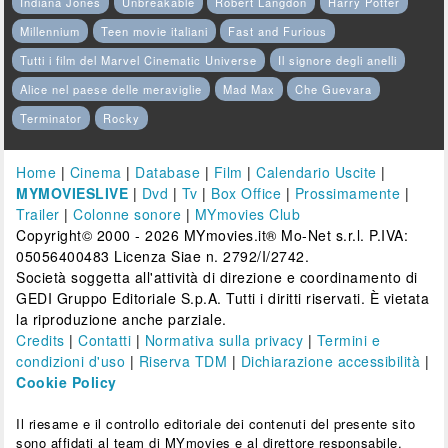
Indiana Jones
Unbreakable
Robert Langdon
Harry Potter
Millennium
Teen movie italiani
Fast and Furious
Tutti i film del Marvel Cinematic Universe
Il signore degli anelli
Alice nel paese delle meraviglie
Mad Max
Che Guevara
Terminator
Rocky
Home
|
Cinema
|
Database
|
Film
|
Calendario Uscite
|
MYMOVIESLIVE
|
Dvd
|
Tv
|
Box Office
|
Prossimamente
|
Trailer
|
Colonne sonore
|
MYmovies Club
Copyright© 2000 - 2026 MYmovies.it® Mo-Net s.r.l. P.IVA:
05056400483 Licenza Siae n. 2792/I/2742.
Società soggetta all'attività di direzione e coordinamento di
GEDI Gruppo Editoriale S.p.A. Tutti i diritti riservati. È vietata
la riproduzione anche parziale.
Credits
|
Contatti
|
Normativa sulla privacy
|
Termini e
condizioni d'uso
|
Riserva TDM
|
Dichiarazione accessibilità
|
Cookie Policy
Il riesame e il controllo editoriale dei contenuti del presente sito
sono affidati al team di MYmovies e al direttore responsabile.