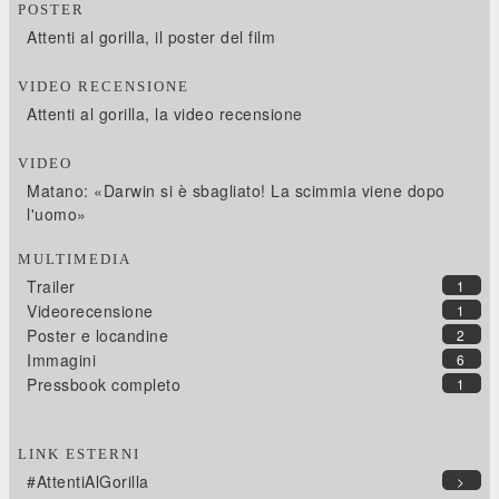
POSTER
Attenti al gorilla, il poster del film
VIDEO RECENSIONE
Attenti al gorilla, la video recensione
VIDEO
Matano: «Darwin si è sbagliato! La scimmia viene dopo
l'uomo»
MULTIMEDIA
Trailer
1
Videorecensione
1
Poster e locandine
2
Immagini
6
Pressbook completo
1
LINK ESTERNI
#AttentiAlGorilla
>