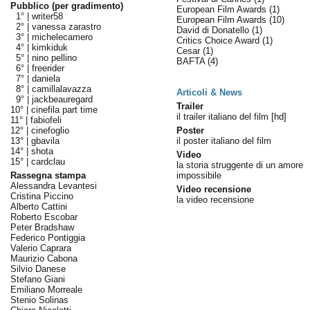
Pubblico (per gradimento)
European Film Awards
(1)
1° |
writer58
European Film Awards
(10)
2° |
vanessa zarastro
David di Donatello
(1)
3° |
michelecamero
Critics Choice Award
(1)
4° |
kimkiduk
Cesar
(1)
5° |
nino pellino
BAFTA
(4)
6° |
freerider
7° |
daniela
8° |
camillalavazza
Articoli & News
9° |
jackbeauregard
Trailer
10° |
cinefila part time
il trailer italiano del film [hd]
11° |
fabiofeli
12° |
cinefoglio
Poster
13° |
gbavila
il poster italiano del film
14° |
shota
Video
15° |
cardclau
la storia struggente di un amore
Rassegna stampa
impossibile
Alessandra Levantesi
Video recensione
Cristina Piccino
la video recensione
Alberto Cattini
Roberto Escobar
Peter Bradshaw
Federico Pontiggia
Valerio Caprara
Maurizio Cabona
Silvio Danese
Stefano Giani
Emiliano Morreale
Stenio Solinas