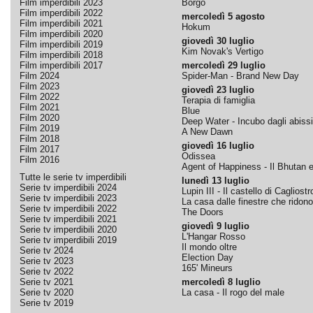
Film imperdibili 2023
Borgo
Film imperdibili 2022
mercoledì 5 agosto
Film imperdibili 2021
Hokum
Film imperdibili 2020
giovedì 30 luglio
Film imperdibili 2019
Kim Novak's Vertigo
Film imperdibili 2018
Film imperdibili 2017
mercoledì 29 luglio
Film 2024
Spider-Man - Brand New Day
Film 2023
giovedì 23 luglio
Film 2022
Terapia di famiglia
Film 2021
Blue
Film 2020
Deep Water - Incubo dagli abissi
Film 2019
A New Dawn
Film 2018
giovedì 16 luglio
Film 2017
Odissea
Film 2016
Agent of Happiness - Il Bhutan e 
Tutte le serie tv imperdibili
lunedì 13 luglio
Serie tv imperdibili 2024
Lupin III - Il castello di Cagliostr
Serie tv imperdibili 2023
La casa dalle finestre che ridono
Serie tv imperdibili 2022
The Doors
Serie tv imperdibili 2021
giovedì 9 luglio
Serie tv imperdibili 2020
L'Hangar Rosso
Serie tv imperdibili 2019
Il mondo oltre
Serie tv 2024
Election Day
Serie tv 2023
165' Mineurs
Serie tv 2022
Serie tv 2021
mercoledì 8 luglio
Serie tv 2020
La casa - Il rogo del male
Serie tv 2019