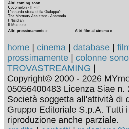
Altri coming soon
Cocomelon - Il Film
L'assurda storia della Gialappa's ...
The Mortuary Assistant - Anatomia ...
I Nisidiani
Il Mestiere
Altri prossimamente »
Altri film al cinema »
home
|
cinema
|
database
|
fil
prossimamente
|
colonne sono
TROVASTREAMING
|
Copyright© 2000 - 2026 MYmov
05056400483 Licenza Siae n. 
Società soggetta all'attività d
Gruppo Editoriale S.p.A. Tutti i d
riproduzione anche parziale.