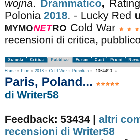
wojna
.
Drammatico
,
Ratin
Polonia
2018
. - Lucky Red
Cold War
MYMO
NE
T
RO
recensioni di critica, pubblico
Scheda
Critica
Pubblico
Forum
Cast
Premi
News
Home
»
Film
»
2018
»
Cold War
»
Pubblico
»
1064490
»
Paris, Poland...
di Writer58
Feedback: 53434 |
altri co
recensioni di Writer58