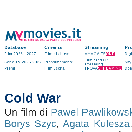
Database
Cinema
Streaming
Pr
Film 2026
-
2027
Film al cinema
MYMOVIES
ONE
Digi
Film gratis in
Serie TV
2026
2027
Prossimamente
Sky
streaming
Premi
Film uscita
TROVA
STREAMING
Dom
Cold War
Un film di
Pawel Pawlikowsk
Borys Szyc
,
Agata Kulesza