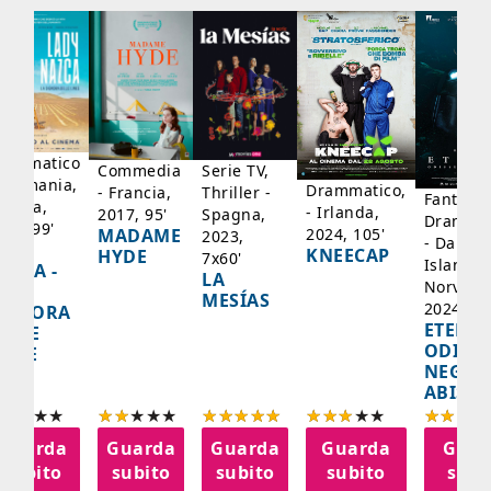
rammatico
Serie TV,
Commedia
 Germania,
Drammatico,
Thriller -
- Francia,
Fantasci
rancia,
- Irlanda,
Spagna,
2017, 95'
Drammat
025, 99'
2024, 105'
MADAME
2023,
- Danima
ADY
KNEECAP
HYDE
7x60'
Islanda,
AZCA -
LA
Norvegi
A
MESÍAS
2024, 10
IGNORA
ETERNA
ELLE
ODISS
INEE
NEGLI
ABISSI
Guarda
Guarda
Guarda
Guarda
Guar
subito
subito
subito
subito
subi