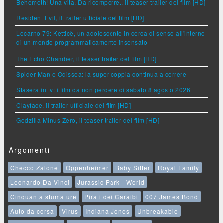
Behemoth! Una vita. Da ricomporre., il teaser trailer del film [HD]
Resident Evil, il trailer ufficiale del film [HD]
Locarno 79: Ketticè, un adolescente in cerca di senso all'interno
di un mondo programmaticamente insensato
The Echo Chamber, il teaser trailer del film [HD]
Spider Man e Odissea: la super coppia continua a correre
Stasera in tv: i film da non perdere di sabato 8 agosto 2026
Clayface, il trailer ufficiale del film [HD]
Godzilla Minus Zero, il teaser trailer del film [HD]
Argomenti
Checco Zalone
Oppenheimer
Baby Sitter
Royal Family
Leonardo Da Vinci
Jurassic Park - World
Cinquanta sfumature
Pirati dei Caraibi
007 James Bond
Auto da corsa
Virus
Indiana Jones
Unbreakable