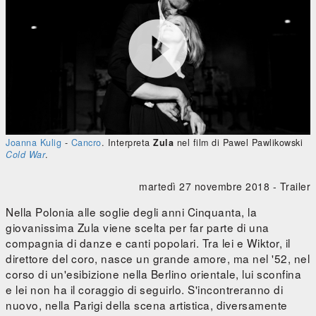




0:00
/
0:00
Joanna Kulig
-
Cancro
. Interpreta
Zula
nel film di Pawel Pawlikowski
Cold War
.
martedì 27 novembre 2018 -
Trailer
Nella Polonia alle soglie degli anni Cinquanta, la
giovanissima Zula viene scelta per far parte di una
compagnia di danze e canti popolari. Tra lei e Wiktor, il
direttore del coro, nasce un grande amore, ma nel '52, nel
corso di un'esibizione nella Berlino orientale, lui sconfina
e lei non ha il coraggio di seguirlo. S'incontreranno di
nuovo, nella Parigi della scena artistica, diversamente