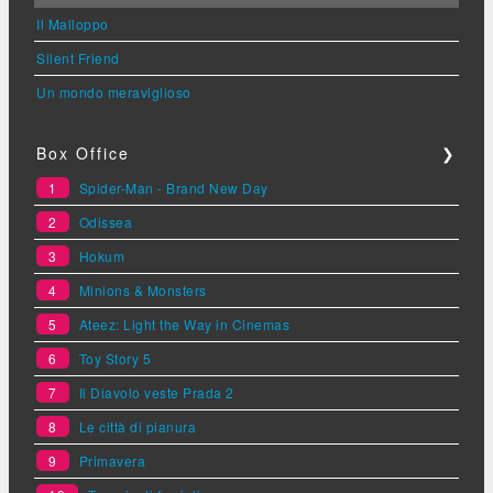
Il Malloppo
Silent Friend
Un mondo meraviglioso
Box Office
❯
1
Spider-Man - Brand New Day
2
Odissea
3
Hokum
4
Minions & Monsters
5
Ateez: Light the Way in Cinemas
6
Toy Story 5
7
Il Diavolo veste Prada 2
8
Le città di pianura
9
Primavera