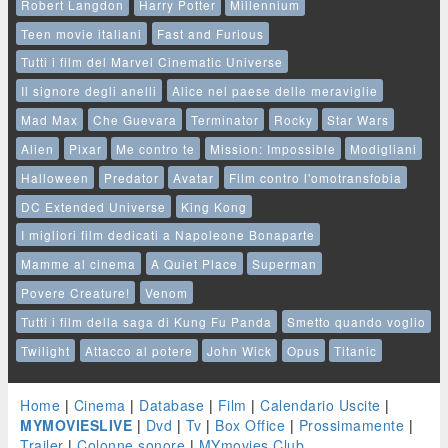
Robert Langdon
Harry Potter
Millennium
Teen movie italiani
Fast and Furious
Tutti i film del Marvel Cinematic Universe
Il signore degli anelli
Alice nel paese delle meraviglie
Mad Max
Che Guevara
Terminator
Rocky
Star Wars
Alien
Pixar
Me contro te
Mission: Impossible
Modigliani
Halloween
Predator
Avatar
Film contro l'omotransfobia
DC Extended Universe
King Kong
I migliori film dedicati a Napoleone Bonaparte
Mamme al cinema
A Quiet Place
Superman
Povere Creature!
Venom
Tutti i film della saga di Kung Fu Panda
Smetto quando voglio
Twilight
Attacco al potere
John Wick
Opus
Titanic
Home
|
Cinema
|
Database
|
Film
|
Calendario Uscite
|
MYMOVIESLIVE
|
Dvd
|
Tv
|
Box Office
|
Prossimamente
|
Trailer
|
Colonne sonore
|
MYmovies Club