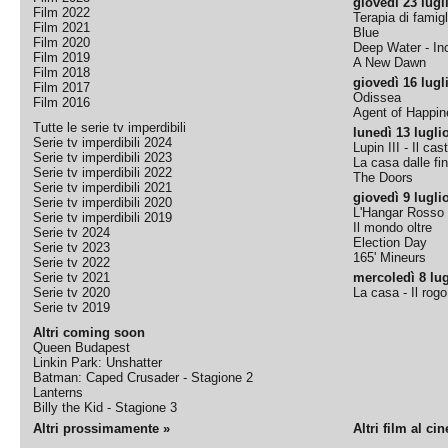
giovedì 23 lugl
Film 2022
Terapia di famigl
Film 2021
Blue
Film 2020
Deep Water - Inc
Film 2019
A New Dawn
Film 2018
giovedì 16 lugl
Film 2017
Odissea
Film 2016
Agent of Happine
Tutte le serie tv imperdibili
lunedì 13 lugli
Serie tv imperdibili 2024
Lupin III - Il cas
Serie tv imperdibili 2023
La casa dalle fi
Serie tv imperdibili 2022
The Doors
Serie tv imperdibili 2021
giovedì 9 lugli
Serie tv imperdibili 2020
L'Hangar Rosso
Serie tv imperdibili 2019
Il mondo oltre
Serie tv 2024
Election Day
Serie tv 2023
165' Mineurs
Serie tv 2022
Serie tv 2021
mercoledì 8 lug
Serie tv 2020
La casa - Il rog
Serie tv 2019
Altri coming soon
Queen Budapest
Linkin Park: Unshatter
Batman: Caped Crusader - Stagione 2
Lanterns
Billy the Kid - Stagione 3
Altri prossimamente »
Altri film al ci