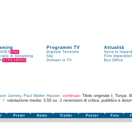
aming
Programmi TV
Attualità
VIES
ONE
Digitale Terrestre
Serie tv imperd
gratis in streaming
Sky
Film imperdibi
A
STREAMING
Domani in TV
Box Office
ison Janney
,
Paul Walter Hauser
.
continua»
Titolo originale
I, Tonya
.
B
valutazione media:
3,55
su
-1
recensioni di critica, pubblico e dizion
t
Premi
News
Trailer
Poster
Foto
F