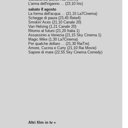
L'arma dell'inganno ...
(
23,10
Iris
)
sabato 8 agosto
La forma dell'acqua ...
(
21,15
La7Cinema
)
Schegge di paura
(
23,45
Rete4
)
Smokin' Aces
(
21,10
Canale 20
)
Van Helsing
(
1,21
Canale 20
)
Ritorno al futuro
(
21,20
Italia 1
)
Assassinio a Venezia
(
21,15
Sky Cinema 1
)
Magic Mike
(
1,30
La7Cinema
)
Per qualche dollaro ...
(
21,30
RaiTre
)
Amore, Cucina e Curry
(
21,10
Rai Movie
)
Sapore di mare
(
22,55
Sky Cinema Comedy
)
Altri film in tv »