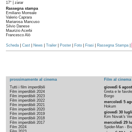
17° |
zarar
Rassegna stampa
Emiliano Morreale
Valerio Caprara
Mariarosa Mancuso
Silvio Danese
Maurizio Acerbi
Francesco Alò
Scheda
|
Cast
|
News
|
Trailer
|
Poster
|
Foto
|
Frasi
|
Rassegna Stampa
|
prossimamente al cinema
Film al cinema
Tutti i film imperdibili
giovedì 6 agos
Film imperdibili 2024
Greta e le favol
Film imperdibili 2023
Borgo
Film imperdibili 2022
mercoledì 5 ag
Film imperdibili 2021
Hokum
Film imperdibili 2020
giovedì 30 lugl
Film imperdibili 2019
Kim Novak's Ver
Film imperdibili 2018
Film imperdibili 2017
mercoledì 29 lu
Film 2024
Spider-Man - B
Film 2023