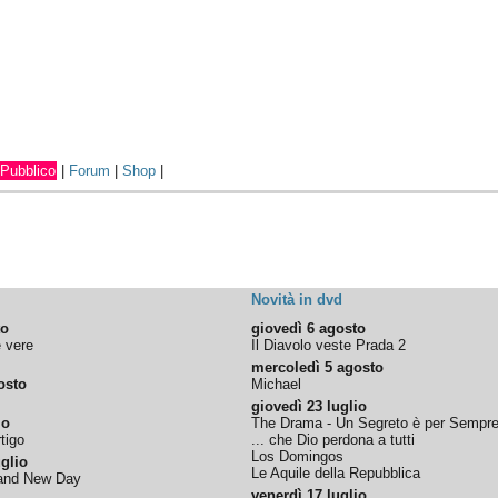
Pubblico
|
Forum
|
Shop
|
Novità in dvd
to
giovedì 6 agosto
e vere
Il Diavolo veste Prada 2
mercoledì 5 agosto
osto
Michael
giovedì 23 luglio
io
The Drama - Un Segreto è per Sempr
tigo
... che Dio perdona a tutti
Los Domingos
glio
Le Aquile della Repubblica
rand New Day
venerdì 17 luglio