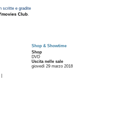
n scritte e gradite
Ymovies Club
.
Shop & Showtime
Shop
DVD
Uscita nelle sale
giovedì 29
marzo 2018
2
|