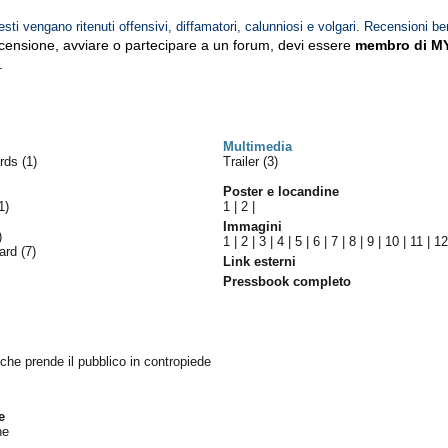
esti vengano ritenuti offensivi, diffamatori, calunniosi e volgari. Recensioni be
ecensione, avviare o partecipare a un forum, devi essere
membro di M
.
Multimedia
ards
(1)
Trailer (3)
Poster e locandine
1)
1
|
2
|
Immagini
)
1
|
2
|
3
|
4
|
5
|
6
|
7
|
8
|
9
|
10
|
11
|
1
ward
(7)
Link esterni
Pressbook completo
 che prende il pubblico in contropiede
e
ne