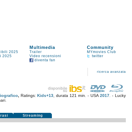
Multimedia
Community
ibili 2025
Trailer
MYmovies Club
li 2025
Video recensioni
twitter
diventa fan
ricerca avanzata
iografico
,
Ratings:
Kids+13
, durata 121 min. - USA
2017
. - Lucky
ari.
rasi
Streaming