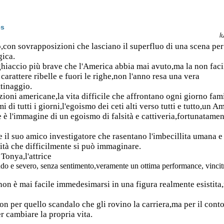
es
l
,con sovrapposizioni che lasciano il superfluo di una scena per
gica.
u ghiaccio più brave che l'America abbia mai avuto,ma la non faci
 carattere ribelle e fuori le righe,non l'anno resa una vera
ttinaggio.
izioni americane,la vita difficile che affrontano ogni giorno fam
mi di tutti i giorni,l'egoismo dei ceti alti verso tutti e tutto,un 
 è l'immagine di un egoismo di falsità e cattiveria,fortunatamen
e il suo amico investigatore che rasentano l'imbecillita umana 
lità che difficilmente si può immaginare.
 Tonya,l'attrice
do e severo, senza sentimento,veramente un ottima performance, vincitr
on è mai facile immedesimarsi in una figura realmente esistita,m
on per quello scandalo che gli rovino la carriera,ma per il cont
r cambiare la propria vita.