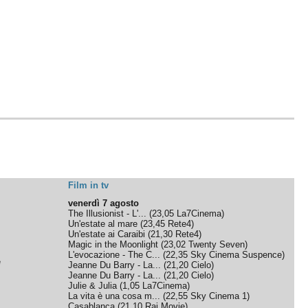
Film in tv
venerdì 7 agosto
The Illusionist - L'...
(
23,05
La7Cinema
)
Un'estate al mare
(
23,45
Rete4
)
Un'estate ai Caraibi
(
21,30
Rete4
)
Magic in the Moonlight
(
23,02
Twenty Seven
)
L'evocazione - The C...
(
22,35
Sky Cinema Suspence
)
e
Jeanne Du Barry - La...
(
21,20
Cielo
)
Jeanne Du Barry - La...
(
21,20
Cielo
)
Julie & Julia
(
1,05
La7Cinema
)
La vita è una cosa m...
(
22,55
Sky Cinema 1
)
Casablanca
(
21,10
Rai Movie
)