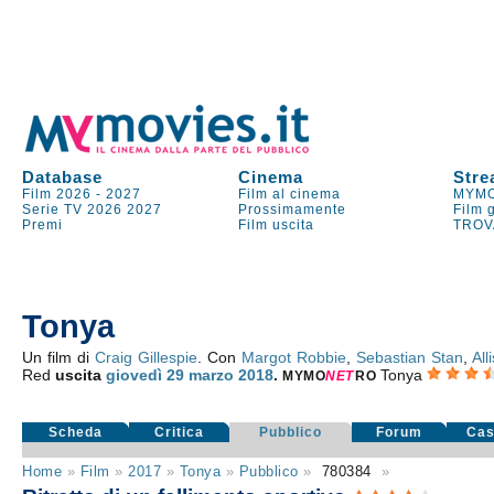
Database
Cinema
Stre
Film 2026
-
2027
Film al cinema
MYMO
Serie TV
2026
2027
Prossimamente
Film 
Premi
Film uscita
TROV
Tonya
Un film di
Craig Gillespie
. Con
Margot Robbie
,
Sebastian Stan
,
All
Red
uscita
giovedì 29
marzo 2018
.
Tonya
MYMO
NE
T
RO
Scheda
Critica
Pubblico
Forum
Cas
Home
»
Film
»
2017
»
Tonya
»
Pubblico
»
780384
»