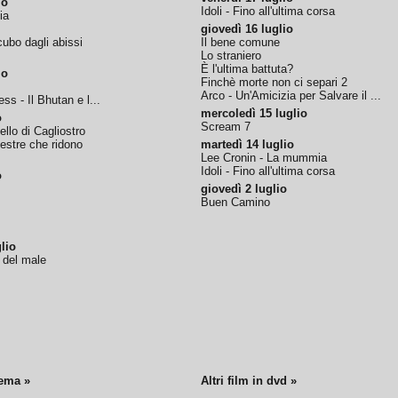
io
Idoli - Fino all'ultima corsa
ia
giovedì 16 luglio
ubo dagli abissi
Il bene comune
Lo straniero
È l'ultima battuta?
io
Finchè morte non ci separi 2
Arco - Un'Amicizia per Salvare il ...
ss - Il Bhutan e l...
mercoledì 15 luglio
o
Scream 7
tello di Cagliostro
nestre che ridono
martedì 14 luglio
Lee Cronin - La mummia
Idoli - Fino all'ultima corsa
o
giovedì 2 luglio
Buen Camino
lio
o del male
nema »
Altri film in dvd »