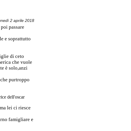
unedì 2 aprile 2018
 poi passare
le e soprattutto
iglie di ceto
America che vuole
te è solo,anzi
e che purtroppo
ice dell'oscar
a lei ci riesce
orno famigliare e