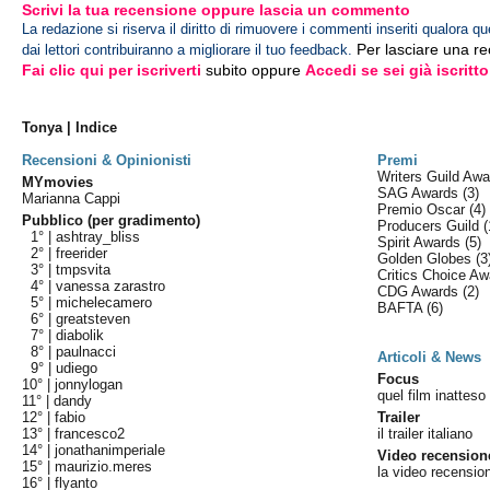
Scrivi la tua recensione oppure lascia un commento
La redazione si riserva il diritto di rimuovere i commenti inseriti qualora qu
Per lasciare una r
dai lettori contribuiranno a migliorare il tuo feedback.
Fai clic qui per iscriverti
subito oppure
Accedi se sei già iscritto
Tonya | Indice
Recensioni & Opinionisti
Premi
Writers Guild Aw
MYmovies
SAG Awards
(3)
Marianna Cappi
Premio Oscar
(4)
Pubblico (per gradimento)
Producers Guild
(
1° |
ashtray_bliss
Spirit Awards
(5)
2° |
freerider
Golden Globes
(3
3° |
tmpsvita
Critics Choice A
4° |
vanessa zarastro
CDG Awards
(2)
5° |
michelecamero
BAFTA
(6)
6° |
greatsteven
7° |
diabolik
8° |
paulnacci
Articoli & News
9° |
udiego
Focus
10° |
jonnylogan
quel film inatteso
11° |
dandy
12° |
fabio
Trailer
13° |
francesco2
il trailer italiano
14° |
jonathanimperiale
Video recension
15° |
maurizio.meres
la video recensio
16° |
flyanto