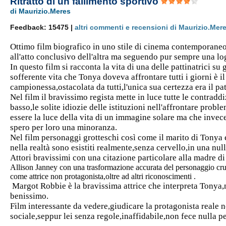
Ritratto di un fallimento sportivo
di Maurizio.Meres
Feedback: 15475 |
altri commenti e recensioni di Maurizio.Mer
Ottimo film biografico in uno stile di cinema contemporaneo
all'atto conclusivo dell'altra ma seguendo pur sempre una lo
In questo film si racconta la vita di una delle pattinatrici s
sofferente vita che Tonya doveva affrontare tutti i giorni è il
campionessa,ostacolata da tutti,l'unica sua certezza era il pa
Nel film il bravissimo regista mette in luce tutte le contradd
basso,le solite idiozie delle istituzioni nell'affrontare proble
essere la luce della vita di un immagine solare ma che invece
spero per loro una minoranza.
Nel film personaggi grotteschi così come il marito di Tonya 
nella realtà sono esistiti realmente,senza cervello,in una nul
Attori bravissimi con una citazione particolare alla madre di
Allison Janney con una trasformazione accurata del personaggio cru
come attrice non protagonista,oltre ad altri riconoscimenti .
Margot Robbie è la bravissima attrice che interpreta Tonya,n
benissimo.
Film interessante da vedere,giudicare la protagonista reale n
sociale,seppur lei senza regole,inaffidabile,non fece nulla pe