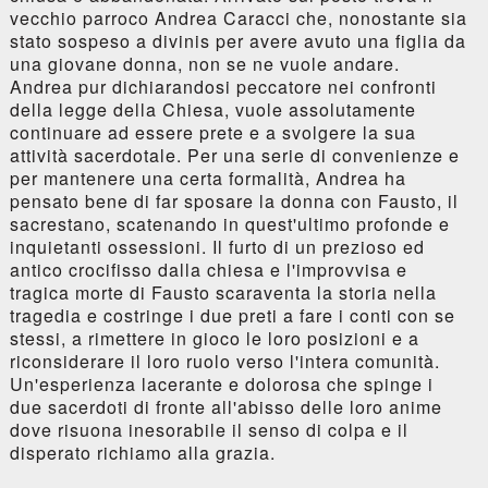
vecchio parroco Andrea Caracci che, nonostante sia
stato sospeso a divinis per avere avuto una figlia da
una giovane donna, non se ne vuole andare.
Andrea pur dichiarandosi peccatore nei confronti
della legge della Chiesa, vuole assolutamente
continuare ad essere prete e a svolgere la sua
attività sacerdotale. Per una serie di convenienze e
per mantenere una certa formalità, Andrea ha
pensato bene di far sposare la donna con Fausto, il
sacrestano, scatenando in quest'ultimo profonde e
inquietanti ossessioni. Il furto di un prezioso ed
antico crocifisso dalla chiesa e l'improvvisa e
tragica morte di Fausto scaraventa la storia nella
tragedia e costringe i due preti a fare i conti con se
stessi, a rimettere in gioco le loro posizioni e a
riconsiderare il loro ruolo verso l'intera comunità.
Un'esperienza lacerante e dolorosa che spinge i
due sacerdoti di fronte all'abisso delle loro anime
dove risuona inesorabile il senso di colpa e il
disperato richiamo alla grazia.