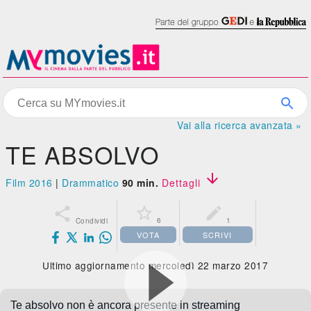
Vai alla ricerca avanzata »
TE ABSOLVO

Film 2016
|
Drammatico
90 min.
Dettagli



6
1
Condividi
VOTA
SCRIVI
Ultimo aggiornamento mercoledì 22 marzo 2017