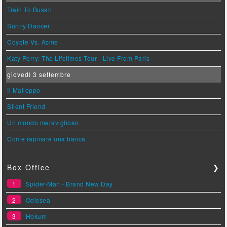
Train To Busan
Sunny Dancer
Coyote Vs. Acme
Katy Perry: The Lifetimes Tour - Live From Paris
giovedì 3 settembre
Il Malloppo
Silent Friend
Un mondo meraviglioso
Come rapinare una banca
Box Office
❯
1
Spider-Man - Brand New Day
2
Odissea
3
Hokum