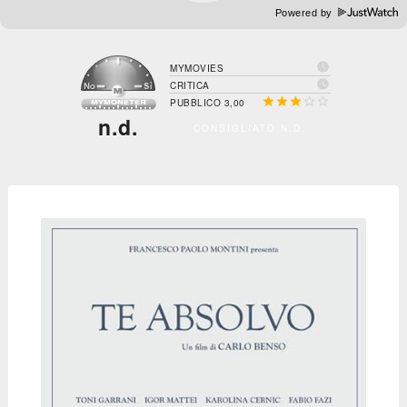
Powered by

MYMOVIES

CRITICA





PUBBLICO 3,00
n.d.
CONSIGLIATO N.D.