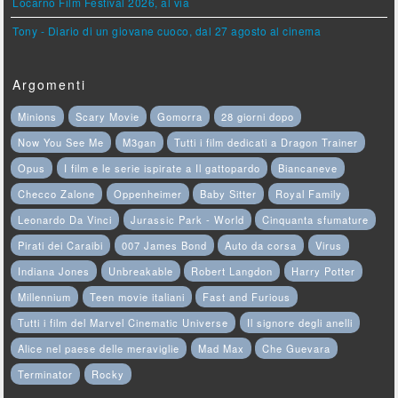
Locarno Film Festival 2026, al via
Tony - Diario di un giovane cuoco, dal 27 agosto al cinema
Argomenti
Minions
Scary Movie
Gomorra
28 giorni dopo
Now You See Me
M3gan
Tutti i film dedicati a Dragon Trainer
Opus
I film e le serie ispirate a Il gattopardo
Biancaneve
Checco Zalone
Oppenheimer
Baby Sitter
Royal Family
Leonardo Da Vinci
Jurassic Park - World
Cinquanta sfumature
Pirati dei Caraibi
007 James Bond
Auto da corsa
Virus
Indiana Jones
Unbreakable
Robert Langdon
Harry Potter
Millennium
Teen movie italiani
Fast and Furious
Tutti i film del Marvel Cinematic Universe
Il signore degli anelli
Alice nel paese delle meraviglie
Mad Max
Che Guevara
Terminator
Rocky