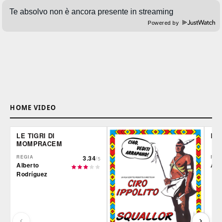
Powered by
HOME VIDEO
LE TIGRI DI
DE
MOMPRACEM
REGIA
3.34
REG
/5
Alberto
Ale
Rodríguez