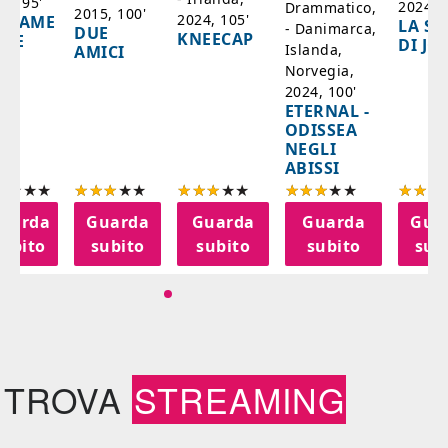
17, 95'
2024, 7
Drammatico,
2015, 100'
2024, 105'
ADAME
LA SC
- Danimarca,
DUE
KNEECAP
YDE
DI JO
Islanda,
AMICI
Norvegia,
2024, 100'
ETERNAL -
ODISSEA
NEGLI
ABISSI
uarda
Guarda
Guarda
Guarda
Gua
subito
subito
subito
subito
sub
TROVA
STREAMING