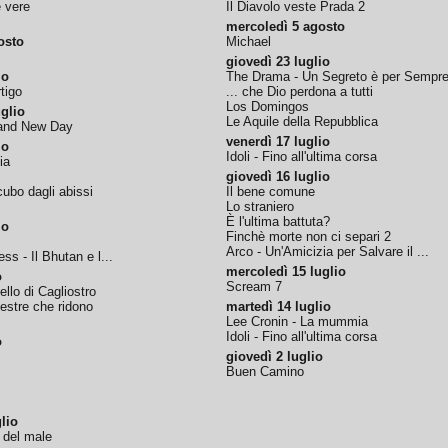
e vere
Il Diavolo veste Prada 2
mercoledì 5 agosto
osto
Michael
giovedì 23 luglio
io
The Drama - Un Segreto è per Sempr
tigo
... che Dio perdona a tutti
Los Domingos
glio
Le Aquile della Repubblica
rand New Day
venerdì 17 luglio
io
Idoli - Fino all'ultima corsa
ia
giovedì 16 luglio
ubo dagli abissi
Il bene comune
Lo straniero
È l'ultima battuta?
io
Finchè morte non ci separi 2
Arco - Un'Amicizia per Salvare il ...
ss - Il Bhutan e l...
mercoledì 15 luglio
o
Scream 7
tello di Cagliostro
nestre che ridono
martedì 14 luglio
Lee Cronin - La mummia
Idoli - Fino all'ultima corsa
o
giovedì 2 luglio
Buen Camino
lio
o del male