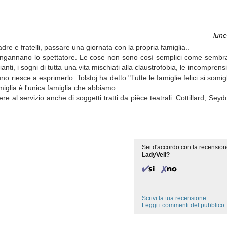
lune
dre e fratelli, passare una giornata con la propria famiglia..
ngannano lo spettatore. Le cose non sono così semplici come sembra
nti, i sogni di tutta una vita mischiati alla claustrofobia, le incomprension
riesce a esprimerlo. Tolstoj ha detto "Tutte le famiglie felici si somigl
miglia è l'unica famiglia che abbiamo.
 al servizio anche di soggetti tratti da pièce teatrali. Cottillard, Seyd
Sei d'accordo con la recension
LadyVeil?
Scrivi la tua recensione
Leggi i commenti del pubblico