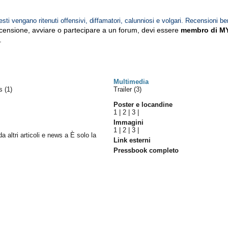
esti vengano ritenuti offensivi, diffamatori, calunniosi e volgari. Recensioni be
ecensione, avviare o partecipare a un forum, devi essere
membro di M
.
Multimedia
es
(1)
Trailer (3)
Poster e locandine
1
|
2
|
3
|
Immagini
1
|
2
|
3
|
da altri articoli e news a È solo la
Link esterni
Pressbook completo