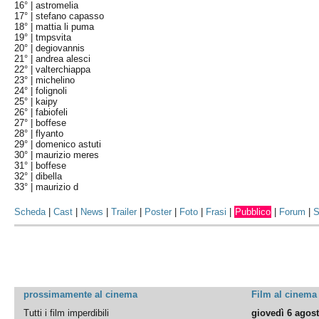
16° |
astromelia
17° |
stefano capasso
18° |
mattia li puma
19° |
tmpsvita
20° |
degiovannis
21° |
andrea alesci
22° |
valterchiappa
23° |
michelino
24° |
folignoli
25° |
kaipy
26° |
fabiofeli
27° |
boffese
28° |
flyanto
29° |
domenico astuti
30° |
maurizio meres
31° |
boffese
32° |
dibella
33° |
maurizio d
Scheda
|
Cast
|
News
|
Trailer
|
Poster
|
Foto
|
Frasi
|
Pubblico
|
Forum
|
S
prossimamente al cinema
Film al cinema
Tutti i film imperdibili
giovedì 6 agos