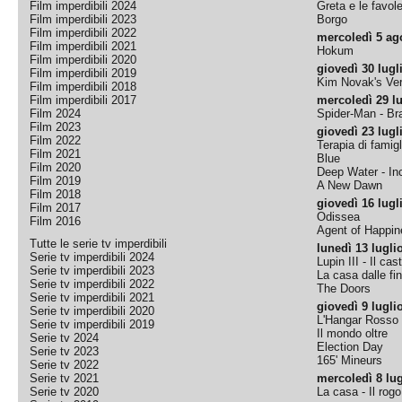
Film imperdibili 2024
Greta e le favol
Film imperdibili 2023
Borgo
Film imperdibili 2022
mercoledì 5 ag
Film imperdibili 2021
Hokum
Film imperdibili 2020
giovedì 30 lugl
Film imperdibili 2019
Kim Novak's Ver
Film imperdibili 2018
Film imperdibili 2017
mercoledì 29 lu
Film 2024
Spider-Man - B
Film 2023
giovedì 23 lugl
Film 2022
Terapia di famigl
Film 2021
Blue
Film 2020
Deep Water - Inc
Film 2019
A New Dawn
Film 2018
giovedì 16 lugl
Film 2017
Odissea
Film 2016
Agent of Happine
Tutte le serie tv imperdibili
lunedì 13 lugli
Serie tv imperdibili 2024
Lupin III - Il cas
Serie tv imperdibili 2023
La casa dalle fi
Serie tv imperdibili 2022
The Doors
Serie tv imperdibili 2021
giovedì 9 lugli
Serie tv imperdibili 2020
L'Hangar Rosso
Serie tv imperdibili 2019
Il mondo oltre
Serie tv 2024
Election Day
Serie tv 2023
165' Mineurs
Serie tv 2022
Serie tv 2021
mercoledì 8 lug
Serie tv 2020
La casa - Il rog