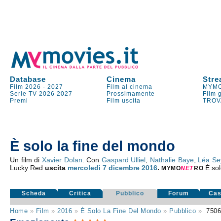
Database
Cinema
Stre
Film 2026
-
2027
Film al cinema
MYMO
Serie TV
2026
2027
Prossimamente
Film 
Premi
Film uscita
TROV
È solo la fine del mondo
Un film di
Xavier Dolan
. Con
Gaspard Ulliel
,
Nathalie Baye
,
Léa Se
Lucky Red
uscita
mercoledì 7
dicembre 2016
.
È sol
MYMO
NE
T
RO
Scheda
Critica
Pubblico
Forum
Cas
Home
»
Film
»
2016
»
È Solo La Fine Del Mondo
»
Pubblico
»
750