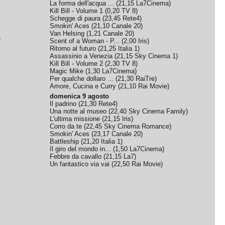
La forma dell'acqua ...
(
21,15
La7Cinema
)
Kill Bill - Volume 1
(
0,20
TV 8
)
Schegge di paura
(
23,45
Rete4
)
Smokin' Aces
(
21,10
Canale 20
)
Van Helsing
(
1,21
Canale 20
)
e
Scent of a Woman - P...
(
2,00
Iris
)
Ritorno al futuro
(
21,25
Italia 1
)
Assassinio a Venezia
(
21,15
Sky Cinema 1
)
Kill Bill - Volume 2
(
2,30
TV 8
)
Magic Mike
(
1,30
La7Cinema
)
Per qualche dollaro ...
(
21,30
RaiTre
)
Amore, Cucina e Curry
(
21,10
Rai Movie
)
domenica 9 agosto
Il padrino
(
21,30
Rete4
)
Una notte al museo
(
22,40
Sky Cinema Family
)
L'ultima missione
(
21,15
Iris
)
Corro da te
(
22,45
Sky Cinema Romance
)
Smokin' Aces
(
23,17
Canale 20
)
Battleship
(
21,20
Italia 1
)
Il giro del mondo in...
(
1,50
La7Cinema
)
Febbre da cavallo
(
21,15
La7
)
Un fantastico via vai
(
22,50
Rai Movie
)