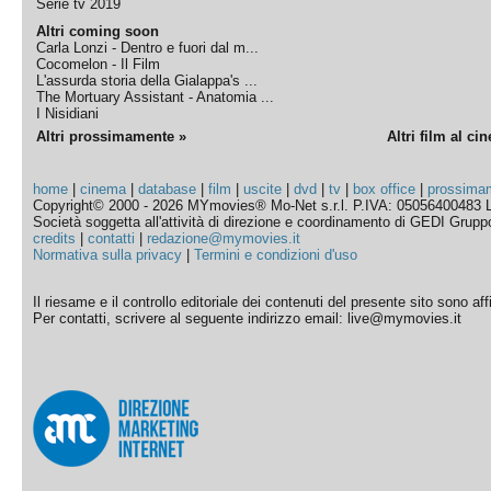
Serie tv 2019
Altri coming soon
Carla Lonzi - Dentro e fuori dal m...
Cocomelon - Il Film
L'assurda storia della Gialappa's ...
The Mortuary Assistant - Anatomia ...
I Nisidiani
Altri prossimamente »
Altri film al ci
home
|
cinema
|
database
|
film
|
uscite
|
dvd
|
tv
|
box office
|
prossima
Copyright© 2000 - 2026 MYmovies® Mo-Net s.r.l. P.IVA: 05056400483 L
Società soggetta all'attività di direzione e coordinamento di GEDI Gruppo E
credits
|
contatti
|
redazione@mymovies.it
Normativa sulla privacy
|
Termini e condizioni d'uso
Il riesame e il controllo editoriale dei contenuti del presente sito sono a
Per contatti, scrivere al seguente indirizzo email: live@mymovies.it