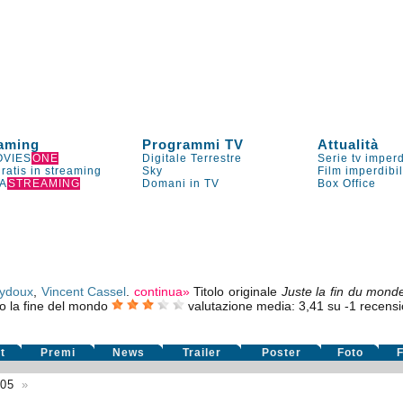
aming
Programmi TV
Attualità
VIES
ONE
Digitale Terrestre
Serie tv imperd
gratis in streaming
Sky
Film imperdibi
A
STREAMING
Domani in TV
Box Office
ydoux
,
Vincent Cassel
.
continua»
Titolo originale
Juste la fin du mond
o la fine del mondo
valutazione media:
3,41
su
-1
recensio
t
Premi
News
Trailer
Poster
Foto
F
605
»