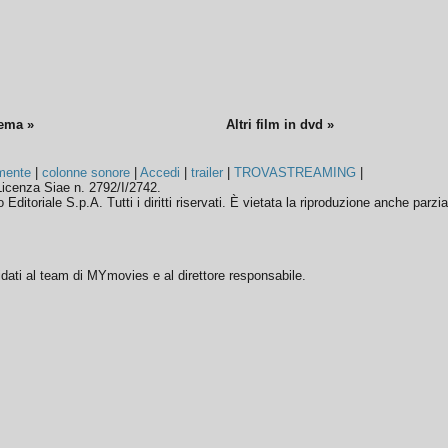
nema »
Altri film in dvd »
mente
|
colonne sonore
|
Accedi
|
trailer
|
TROVASTREAMING
|
icenza Siae n. 2792/I/2742.
ditoriale S.p.A. Tutti i diritti riservati. È vietata la riproduzione anche parzia
ffidati al team di MYmovies e al direttore responsabile.