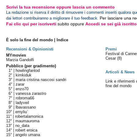
Scrivi la tua recensione oppure lascia un commento
La redazione si riserva il diritto di rimuovere i commenti inseriti qualora qu
Per lasciare una r
dai lettori contribuiranno a migliorare il tuo feedback.
Fai clic qui per iscriverti
subito oppure
Accedi se sei già iscritto
È solo la fine del mondo | Indice
Recensioni & Opinionisti
Premi
Festival di Cann
MYmovies
Cesar
(8)
Marzia Gandolfi
Pubblico (per gradimento)
1° |
howlingfantod
Articoli & News
2° |
kimkiduk
3° |
maria cristina nascosi sandri
Link e riferimenti 
4° |
zarar
fine del mondo
5° |
enzo70
6° |
vanessa zarastro
7° |
robroma66
8° |
ladyveil
9° |
lbavassano
10° |
emyliu`
11° |
robertalamonica
12° |
maumauroma
13° |
no_data
14° |
robert eroica
15° |
angelo umana