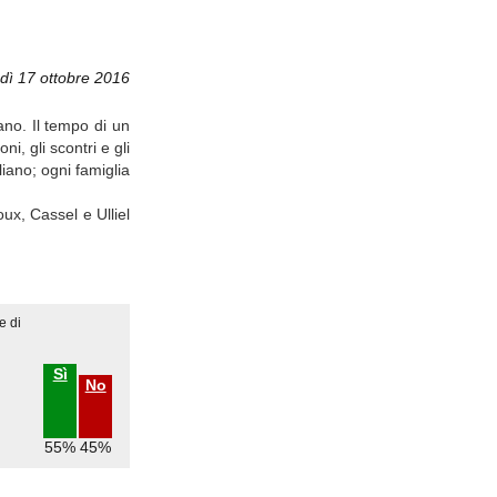
dì 17 ottobre 2016
no. Il tempo di un
i, gli scontri e gli
iano; ogni famiglia
oux, Cassel e Ulliel
e di
Sì
No
55%
45%