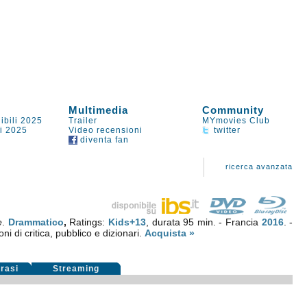
Multimedia
Community
ibili 2025
Trailer
MYmovies Club
li 2025
Video recensioni
twitter
diventa fan
ricerca avanzata
e
.
Drammatico
,
Ratings:
Kids+13
, durata 95 min. - Francia
2016
. -
ni di critica, pubblico e dizionari.
Acquista »
rasi
Streaming