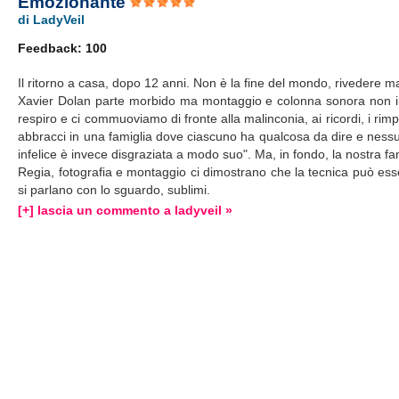
Emozionante
di LadyVeil
Feedback: 100
Il ritorno a casa, dopo 12 anni. Non è la fine del mondo, rivedere ma
Xavier Dolan parte morbido ma montaggio e colonna sonora non i
respiro e ci commuoviamo di fronte alla malinconia, ai ricordi, i rimpia
abbracci in una famiglia dove ciascuno ha qualcosa da dire e nessuno 
infelice è invece disgraziata a modo suo". Ma, in fondo, la nostra fa
Regia, fotografia e montaggio ci dimostrano che la tecnica può essere
si parlano con lo sguardo, sublimi.
[+] lascia un commento a ladyveil »