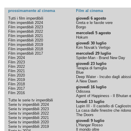
prossimamente al cinema
Film al cinema
Tutti i film imperdibili
giovedì 6 agosto
Film imperdibili 2024
Greta e le favole vere
Film imperdibili 2023
Borgo
Film imperdibili 2022
mercoledì 5 agosto
Film imperdibili 2021
Hokum
Film imperdibili 2020
giovedì 30 luglio
Film imperdibili 2019
Kim Novak's Vertigo
Film imperdibili 2018
Film imperdibili 2017
mercoledì 29 luglio
Film 2024
Spider-Man - Brand New Day
Film 2023
giovedì 23 luglio
Film 2022
Terapia di famiglia
Film 2021
Blue
Film 2020
Deep Water - Incubo dagli abissi
Film 2019
A New Dawn
Film 2018
giovedì 16 luglio
Film 2017
Odissea
Film 2016
Agent of Happiness - Il Bhutan e 
Tutte le serie tv imperdibili
lunedì 13 luglio
Serie tv imperdibili 2024
Lupin III - Il castello di Cagliostr
Serie tv imperdibili 2023
La casa dalle finestre che ridono
Serie tv imperdibili 2022
The Doors
Serie tv imperdibili 2021
giovedì 9 luglio
Serie tv imperdibili 2020
L'Hangar Rosso
Serie tv imperdibili 2019
Il mondo oltre
Serie tv 2024