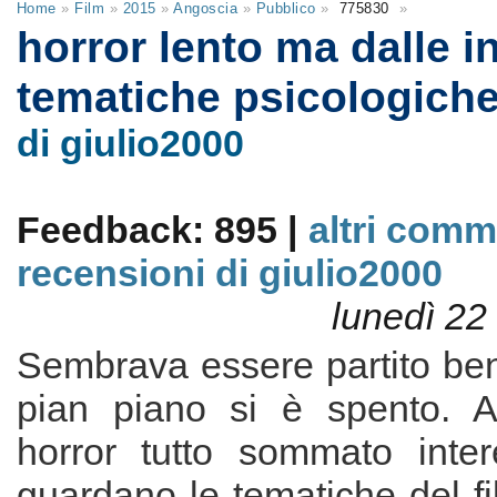
Home
»
Film
»
2015
»
Angoscia
»
Pubblico
»
775830
»
horror lento ma dalle i
tematiche psicologich
di giulio2000
Feedback: 895 |
altri comm
recensioni di giulio2000
lunedì 22
Sembrava essere partito ben
pian piano si è spento. A
horror tutto sommato inter
guardano le tematiche del f