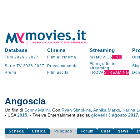
Database
Cinema
Streaming
Pr
Film 2026
-
2027
Film al cinema
MYMOVIES
ONE
Digi
Film gratis in
Serie TV
2026
2027
Prossimamente
Sky
streaming
Premi
Film uscita
TROVA
STREAMING
Dom
Angoscia
Un film di
Sonny Mallhi
. Con
Ryan Simpkins
,
Annika Marks
,
Karina 
- USA
2015
. - Twelve Entertainment
uscita
giovedì 3
agosto 2017
.
Scheda
Critica
Pubblico
Forum
Cast
News
T