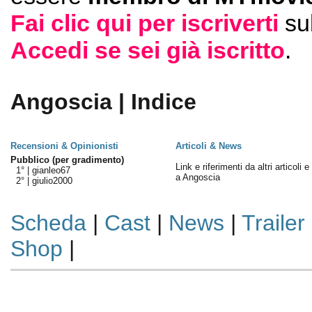
Fai clic qui per iscriverti
su
Accedi se sei già iscritto
.
Angoscia | Indice
Recensioni & Opinionisti
Articoli & News
Pubblico (per gradimento)
Link e riferimenti da altri articoli 
1° |
gianleo67
a Angoscia
2° |
giulio2000
Scheda
|
Cast
|
News
|
Trailer
Shop
|