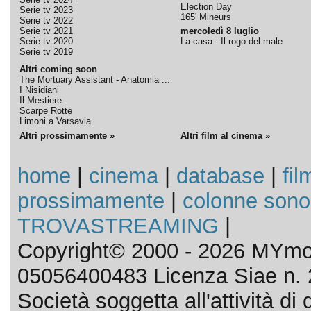
Election Day
Serie tv 2023
165' Mineurs
Serie tv 2022
Serie tv 2021
mercoledì 8 luglio
Serie tv 2020
La casa - Il rogo del male
Serie tv 2019
Altri coming soon
The Mortuary Assistant - Anatomia ...
I Nisidiani
Il Mestiere
Scarpe Rotte
Limoni a Varsavia
Altri prossimamente »
Altri film al cinema »
home
|
cinema
|
database
|
fil
prossimamente
|
colonne sono
TROVASTREAMING
|
Copyright© 2000 - 2026 MYmov
05056400483 Licenza Siae n. 
Società soggetta all'attività d